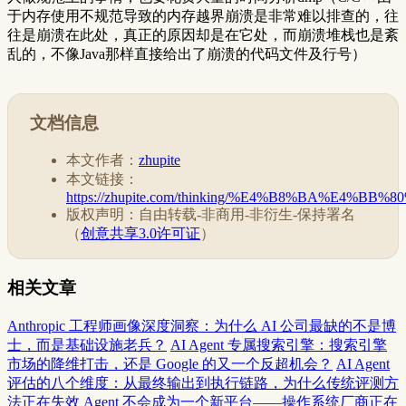
于内存使用不规范导致的内存越界崩溃是非常难以排查的，往
往是崩溃在此处，真正的原因却是在它处，而崩溃堆栈也是紊
乱的，不像Java那样直接给出了崩溃的代码文件及行号）
文档信息
本文作者：
zhupite
本文链接：
https://zhupite.com/thinking/%E4%B8%BA%E
版权声明：自由转载-非商用-非衍生-保持署名
（
创意共享3.0许可证
）
相关文章
Anthropic 工程师画像深度洞察：为什么 AI 公司最缺的不是博
士，而是基础设施老兵？
AI Agent 专属搜索引擎：搜索引擎
市场的降维打击，还是 Google 的又一个反超机会？
AI Agent
评估的八个维度：从最终输出到执行链路，为什么传统评测方
法正在失效
Agent 不会成为一个新平台——操作系统厂商正在