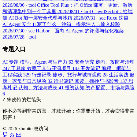
2026/08/06 · tool
Office Tool Plus：把 Office 部署、更新、激活
和清理集中到一个工具里
2026/08/01 · tool
ClawdSecbot：给端
侧 AI Bot 加一层安全代理与沙箱
2026/07/31 · sec
Ruxu 这篇
AI Agent 安全 II 写了什么：沙箱、提示注入与输入校验
2026/07/30 · sec
Harbor：面向 AI Agent 的评测与优化框架
2026/07/28 · tool
专题入口
AI 专题
模型、Agent 与生产力
63
安全研究
逆向、攻防与治理
247
工具箱
效率工具与开源项目
143
开发笔记
编程、框架与
工程实践
329
行走记录
徒步、旅行与城市观察
28
生活实践
健
康、家常与日常经验
32
读书笔记
阅读、摘抄与书影音
137
思
考札记
认知、方法与成长
41
投资认知
资产配置、市场与风险
6
Z
朱皮特的烂笔头
你不必等到非常厉害，才敢开始；你需要开始，才会变得非常
厉害！
© 2026
zhupite
总访问
...