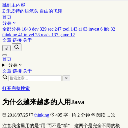
跳到主内容
Z
朱皮特的烂笔头
自由的飞翔
首页
分类
全部分类
1043
dev
329
sec
247
tool
143
ai
63
invest
6
life
32
thinking
41
travel
28
reads
137
game
12
文章
链接
关于
🌙
首页
分类
文章
链接
关于
✕
打开完整搜索
为什么越来越多的人用Java
2018/07/25
thinking
495 字 · 约 2 分钟
阅读
...
次
注意我这里用的是“用”而不是“学”，这两个是完全不同的概