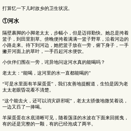
打算忆一下儿时故乡的卫生状况。
①河水
隔壁裹脚的小脚老太太，步幅小，但是迈得勤快。她总是挎着
篮子，到田里割草。傍晚便挎着满满一篮子野草，沿着河边的
小路走来。待下到河边，她把篮子放在一旁，俯下身子，一手
撇开河面上的草叶，一手舀起河水便饮。
小伙伴们围在一旁，诧异地问这河水真的能喝吗？
老太太：“能喝，这河里的水一直都能喝的”
“可是水里面有羊屎蛋蛋”，我们友善地提醒道，生怕是因为老
太太老眼昏花看不清楚。
“这个能去火，还可以消灾辟邪呢”，老太太骄傲地微笑着说，
一边又舀了一捧喝。
羊屎蛋蛋在水底清晰可见，随着荡漾的水波在下面来回摇曳，
有的还是完整的一颗，有的已经泡成了两半。