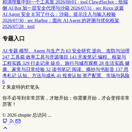
和清理集中到一个工具里
2026/08/01 · tool
ClawdSecbot：给端
侧 AI Bot 加一层安全代理与沙箱
2026/07/31 · sec
Ruxu 这篇
AI Agent 安全 II 写了什么：沙箱、提示注入与输入校验
2026/07/30 · sec
Harbor：面向 AI Agent 的评测与优化框架
2026/07/28 · tool
专题入口
AI 专题
模型、Agent 与生产力
63
安全研究
逆向、攻防与治理
247
工具箱
效率工具与开源项目
143
开发笔记
编程、框架与
工程实践
329
行走记录
徒步、旅行与城市观察
28
生活实践
健
康、家常与日常经验
32
读书笔记
阅读、摘抄与书影音
137
思
考札记
认知、方法与成长
41
投资认知
资产配置、市场与风险
6
Z
朱皮特的烂笔头
你不必等到非常厉害，才敢开始；你需要开始，才会变得非常
厉害！
© 2026
zhupite
总访问
...