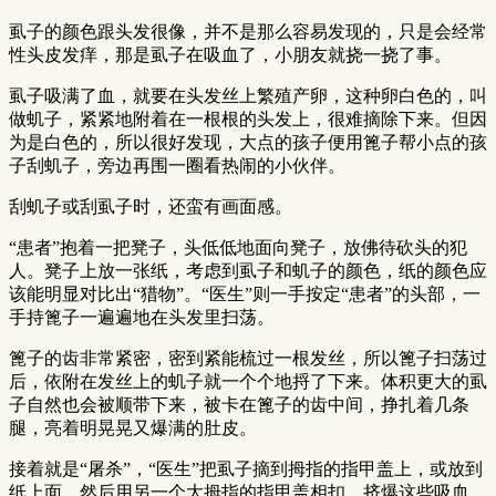
虱子的颜色跟头发很像，并不是那么容易发现的，只是会经常
性头皮发痒，那是虱子在吸血了，小朋友就挠一挠了事。
虱子吸满了血，就要在头发丝上繁殖产卵，这种卵白色的，叫
做虮子，紧紧地附着在一根根的头发上，很难摘除下来。但因
为是白色的，所以很好发现，大点的孩子便用篦子帮小点的孩
子刮虮子，旁边再围一圈看热闹的小伙伴。
刮虮子或刮虱子时，还蛮有画面感。
“患者”抱着一把凳子，头低低地面向凳子，放佛待砍头的犯
人。凳子上放一张纸，考虑到虱子和虮子的颜色，纸的颜色应
该能明显对比出“猎物”。“医生”则一手按定“患者”的头部，一
手持篦子一遍遍地在头发里扫荡。
篦子的齿非常紧密，密到紧能梳过一根发丝，所以篦子扫荡过
后，依附在发丝上的虮子就一个个地捋了下来。体积更大的虱
子自然也会被顺带下来，被卡在篦子的齿中间，挣扎着几条
腿，亮着明晃晃又爆满的肚皮。
接着就是“屠杀”，“医生”把虱子摘到拇指的指甲盖上，或放到
纸上面，然后用另一个大拇指的指甲盖相扣，挤爆这些吸血