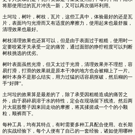
将那使用过的瓦片冲洗一新，又可以再次循环利用。
土坷垃，树叶，树枝，瓦片，这些工具中，体验最好的还是瓦
片，表面均匀光滑而又有适度的摩擦力，使用起来也最舒服，
清理效果也最好。
树枝清理效果也还算可以，但是由于表面过于粗糙，使用时一
定要咬紧牙关承受一定的痛苦，通过面部的狰狞程度可以判断
树枝挑选的优劣。
树叶表面虽然光滑，但又太过于光滑，清理效果并不理想，容
易打滑，打滑的效果就是原本干净的地方也会被糊上了一片。
树叶本身不是那么结实，用力过猛的话容易抠破，然后糊的一
手“好牌”。
土坷垃的效果算是最差的了，除了承受因粗糙造成的痛苦之
外，由于易碎易溶于水的特性，定会在现场留下残渣。然后两
片大屁股臀子因来回走动的摩擦，将其揉搓成一个个的小颗
粒，顺裤而下。
每种工具，均有其特点，有时需要多种工具配合使用。在长期
的实战经验下，每个人便有了自己的一套经验，诸如使用哪种