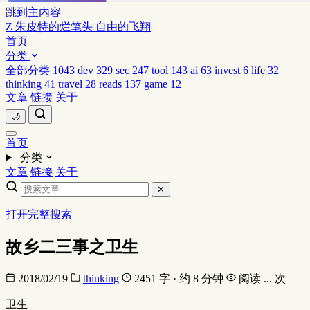
跳到主内容
Z
朱皮特的烂笔头
自由的飞翔
首页
分类
全部分类
1043
dev
329
sec
247
tool
143
ai
63
invest
6
life
32
thinking
41
travel
28
reads
137
game
12
文章
链接
关于
🌙
首页
分类
文章
链接
关于
✕
打开完整搜索
故乡二三事之卫生
2018/02/19
thinking
2451 字 · 约 8 分钟
阅读
...
次
卫生