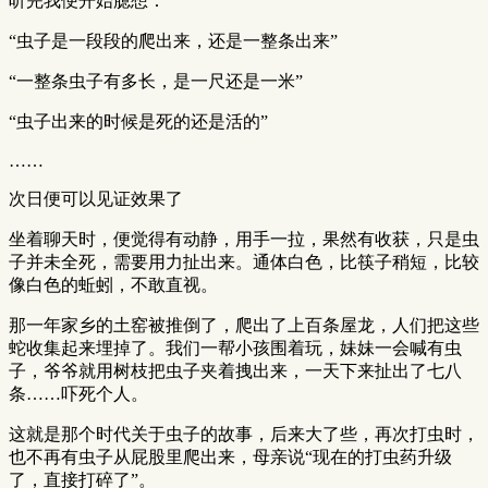
听完我便开始臆想：
“虫子是一段段的爬出来，还是一整条出来”
“一整条虫子有多长，是一尺还是一米”
“虫子出来的时候是死的还是活的”
……
次日便可以见证效果了
坐着聊天时，便觉得有动静，用手一拉，果然有收获，只是虫
子并未全死，需要用力扯出来。通体白色，比筷子稍短，比较
像白色的蚯蚓，不敢直视。
那一年家乡的土窑被推倒了，爬出了上百条屋龙，人们把这些
蛇收集起来埋掉了。我们一帮小孩围着玩，妹妹一会喊有虫
子，爷爷就用树枝把虫子夹着拽出来，一天下来扯出了七八
条……吓死个人。
这就是那个时代关于虫子的故事，后来大了些，再次打虫时，
也不再有虫子从屁股里爬出来，母亲说“现在的打虫药升级
了，直接打碎了”。