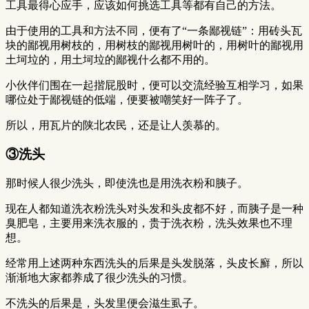
工具最得心应手，应该如何挑选工具等都有自己的方法。
由于使用的工具和方法不同，便有了“一条鄙视链”：用砖头瓦
块的鄙视用树枝的，用树枝的鄙视用树叶的，用树叶的鄙视用
土坷垃的，用土坷垃的鄙视什么都不用的。
小伙伴们围在一起揩屁股时，便可以交流经验互相学习，如果
哪位处于鄙视链的低端，便要被嘲笑好一阵子了。
所以，用瓦片的陕北农民，还是让人羡慕的。
③洗头
那时候人很少洗头，即使洗也是用洗衣粉和胰子。
现在人都知道洗衣粉洗头对头发和头皮都不好，而胰子是一种
臭肥皂，主要用来洗衣服的，贵于洗衣粉，洗头效果也不理
想。
经常用上述两种东西洗头的后果是头发脱落，头皮长廯，所以
渐渐地大家都养成了很少洗头的习惯。
不洗头的后果是，头发里便会滋生虱子。