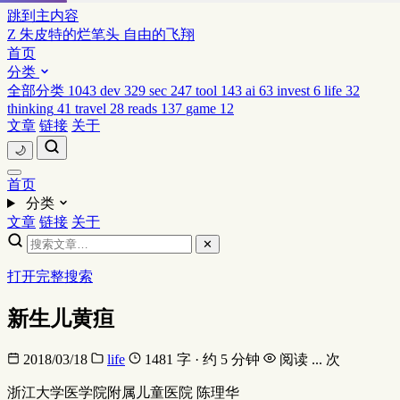
跳到主内容
Z
朱皮特的烂笔头
自由的飞翔
首页
分类
全部分类
1043
dev
329
sec
247
tool
143
ai
63
invest
6
life
32
thinking
41
travel
28
reads
137
game
12
文章
链接
关于
🌙
首页
分类
文章
链接
关于
✕
打开完整搜索
新生儿黄疸
2018/03/18
life
1481 字 · 约 5 分钟
阅读
...
次
浙江大学医学院附属儿童医院 陈理华