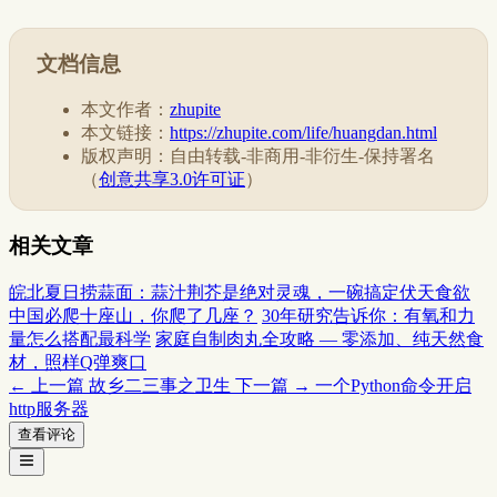
文档信息
本文作者：
zhupite
本文链接：
https://zhupite.com/life/huangdan.html
版权声明：自由转载-非商用-非衍生-保持署名
（
创意共享3.0许可证
）
相关文章
皖北夏日捞蒜面：蒜汁荆芥是绝对灵魂，一碗搞定伏天食欲
中国必爬十座山，你爬了几座？
30年研究告诉你：有氧和力
量怎么搭配最科学
家庭自制肉丸全攻略 — 零添加、纯天然食
材，照样Q弹爽口
← 上一篇
故乡二三事之卫生
下一篇 →
一个Python命令开启
http服务器
查看评论