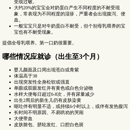
受或过敏。
大约20%的宝宝会对奶蛋白产生不同程度的不耐受现
象，常表现为不同程度的湿疹，严重者会出现腹泻、便
血。
一般宝宝只是对牛奶蛋白不耐受，但个别母乳喂养的宝
宝也有不耐受现象。
提倡全母乳喂养。第一口奶很重要。
哪些情况应就诊（出生至3个月）
婴儿颜面及口周出现苍白或青紫
体温高于38
出现突发性全身松软或强直
单眼或双眼发红并有黄色或白色分泌物
水样大便每日超过6-8次，并有尿量减少
出生2周后的新生儿仍有皮肤染黄
呕吐伴有明显不适，或持续6小时以上，或伴有发热腹泻
长时间不明原因、不易哄劝的哭闹
大便带血
皮肤脓包、脐轮发红、口腔白色斑