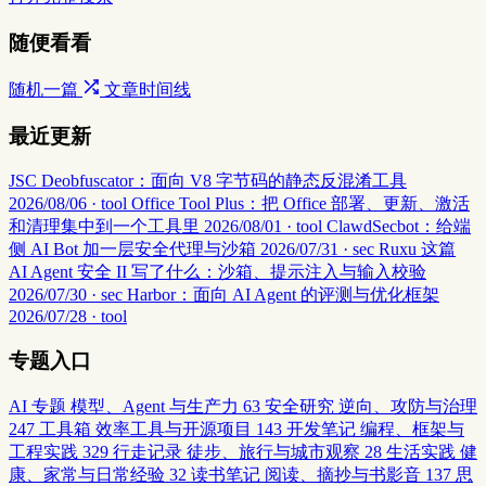
随便看看
随机一篇
文章时间线
最近更新
JSC Deobfuscator：面向 V8 字节码的静态反混淆工具
2026/08/06 · tool
Office Tool Plus：把 Office 部署、更新、激活
和清理集中到一个工具里
2026/08/01 · tool
ClawdSecbot：给端
侧 AI Bot 加一层安全代理与沙箱
2026/07/31 · sec
Ruxu 这篇
AI Agent 安全 II 写了什么：沙箱、提示注入与输入校验
2026/07/30 · sec
Harbor：面向 AI Agent 的评测与优化框架
2026/07/28 · tool
专题入口
AI 专题
模型、Agent 与生产力
63
安全研究
逆向、攻防与治理
247
工具箱
效率工具与开源项目
143
开发笔记
编程、框架与
工程实践
329
行走记录
徒步、旅行与城市观察
28
生活实践
健
康、家常与日常经验
32
读书笔记
阅读、摘抄与书影音
137
思