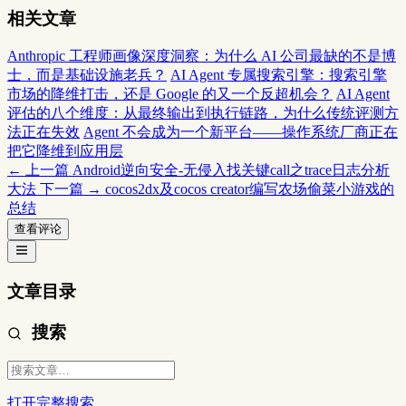
相关文章
Anthropic 工程师画像深度洞察：为什么 AI 公司最缺的不是博
士，而是基础设施老兵？
AI Agent 专属搜索引擎：搜索引擎
市场的降维打击，还是 Google 的又一个反超机会？
AI Agent
评估的八个维度：从最终输出到执行链路，为什么传统评测方
法正在失效
Agent 不会成为一个新平台——操作系统厂商正在
把它降维到应用层
← 上一篇
Android逆向安全-无侵入找关键call之trace日志分析
大法
下一篇 →
cocos2dx及cocos creator编写农场偷菜小游戏的
总结
查看评论
文章目录
搜索
打开完整搜索