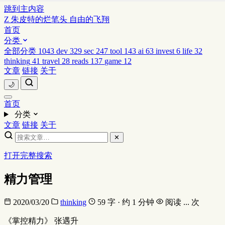
跳到主内容
Z
朱皮特的烂笔头
自由的飞翔
首页
分类
全部分类
1043
dev
329
sec
247
tool
143
ai
63
invest
6
life
32
thinking
41
travel
28
reads
137
game
12
文章
链接
关于
🌙
首页
分类
文章
链接
关于
✕
打开完整搜索
精力管理
2020/03/20
thinking
59 字 · 约 1 分钟
阅读
...
次
《掌控精力》 张遇升