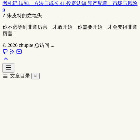
考札记
认知、方法与成长
41
投资认知
资产配置、市场与风险
6
Z
朱皮特的烂笔头
你不必等到非常厉害，才敢开始；你需要开始，才会变得非常
厉害！
© 2026
zhupite
总访问
...
文章目录
✕