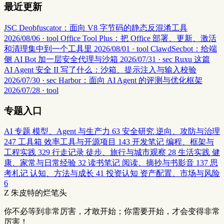
最近更新
JSC Deobfuscator：面向 V8 字节码的静态反混淆工具
2026/08/06 · tool
Office Tool Plus：把 Office 部署、更新、激活
和清理集中到一个工具里
2026/08/01 · tool
ClawdSecbot：给端
侧 AI Bot 加一层安全代理与沙箱
2026/07/31 · sec
Ruxu 这篇
AI Agent 安全 II 写了什么：沙箱、提示注入与输入校验
2026/07/30 · sec
Harbor：面向 AI Agent 的评测与优化框架
2026/07/28 · tool
专题入口
AI 专题
模型、Agent 与生产力
63
安全研究
逆向、攻防与治理
247
工具箱
效率工具与开源项目
143
开发笔记
编程、框架与
工程实践
329
行走记录
徒步、旅行与城市观察
28
生活实践
健
康、家常与日常经验
32
读书笔记
阅读、摘抄与书影音
137
思
考札记
认知、方法与成长
41
投资认知
资产配置、市场与风险
6
Z
朱皮特的烂笔头
你不必等到非常厉害，才敢开始；你需要开始，才会变得非常
厉害！