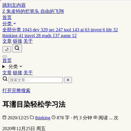
跳到主内容
Z
朱皮特的烂笔头
自由的飞翔
首页
分类
全部分类
1043
dev
329
sec
247
tool
143
ai
63
invest
6
life
32
thinking
41
travel
28
reads
137
game
12
文章
链接
关于
🌙
首页
分类
文章
链接
关于
✕
打开完整搜索
耳濡目染轻松学习法
2020/12/25
thinking
878 字 · 约 3 分钟
阅读
...
次
2020年12月25日 周五