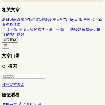
相关文章
夏日细雨漫步
富阳九仰坪徒步
夏日绍兴 city walk
户外出行物
资准备清单
← 上一篇
耳濡目染轻松学习法
下一篇 →
路径越短越好，越
容易执行越好
查看评论
文章目录
搜索
打开完整搜索
随便看看
随机一篇
文章时间线