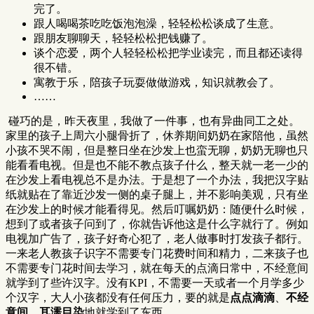
完了。
跟人喝喝茶吃吃饭泡泡澡，轻轻松松谈成了生意。
跟朋友聊聊天，轻轻松松把钱赚了。
谈个恋爱，两个人轻轻松松把学业读完，而且都还读得
很不错。
寓教于乐，陪孩子玩耍做做游戏，知识就教会了。
……
​ 碰巧的是，昨天夜里，我做了一件事，也有异曲同工之处。
家里的孩子上周六小腿骨折了，休养期间奶奶在家陪他，虽然
小孩不哭不闹，但是整日坐在沙发上也蛮无聊，奶奶无聊也只
能看看电视。但是也不能不教点孩子什么，整天就一老一少的
在沙发上看电视总不是办法。于是想了一个办法，我把汉字贴
纸就贴在了靠近沙发一侧的桌子腿上，并不影响美观，只有坐
在沙发上的时候才能看得见。然后叮嘱奶奶：随便什么时候，
想到了或者孩子问到了，你就告诉他这是什么字就行了。例如
电视加广告了，孩子好奇心犯了，老人做事时打发孩子都行。
一来老人教孩子识字不需要专门花费时间和精力，二来孩子也
不需要专门花时间去学习，就在每天的点滴日常中，不经意间
就学到了些许汉字。没有KPI，不需要一天或者一个月学多少
个汉字，大人小孩都没有任何压力，要的就是
点点滴滴
、
不经
意间
、
耳濡目染
地就学到了东西。