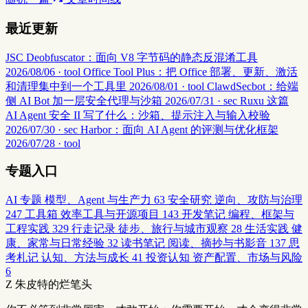
最近更新
JSC Deobfuscator：面向 V8 字节码的静态反混淆工具
2026/08/06 · tool
Office Tool Plus：把 Office 部署、更新、激活
和清理集中到一个工具里
2026/08/01 · tool
ClawdSecbot：给端
侧 AI Bot 加一层安全代理与沙箱
2026/07/31 · sec
Ruxu 这篇
AI Agent 安全 II 写了什么：沙箱、提示注入与输入校验
2026/07/30 · sec
Harbor：面向 AI Agent 的评测与优化框架
2026/07/28 · tool
专题入口
AI 专题
模型、Agent 与生产力
63
安全研究
逆向、攻防与治理
247
工具箱
效率工具与开源项目
143
开发笔记
编程、框架与
工程实践
329
行走记录
徒步、旅行与城市观察
28
生活实践
健
康、家常与日常经验
32
读书笔记
阅读、摘抄与书影音
137
思
考札记
认知、方法与成长
41
投资认知
资产配置、市场与风险
6
Z
朱皮特的烂笔头