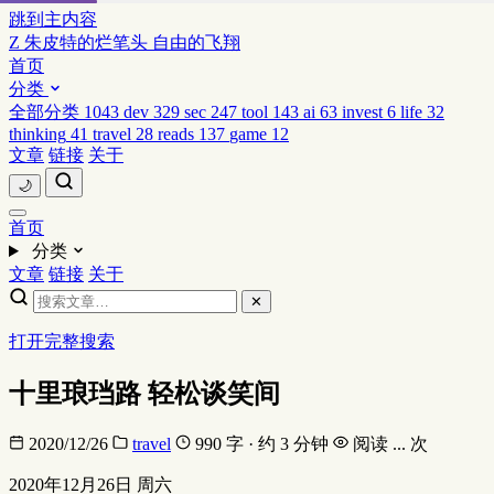
跳到主内容
Z
朱皮特的烂笔头
自由的飞翔
首页
分类
全部分类
1043
dev
329
sec
247
tool
143
ai
63
invest
6
life
32
thinking
41
travel
28
reads
137
game
12
文章
链接
关于
🌙
首页
分类
文章
链接
关于
✕
打开完整搜索
十里琅珰路 轻松谈笑间
2020/12/26
travel
990 字 · 约 3 分钟
阅读
...
次
2020年12月26日 周六