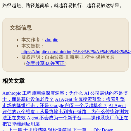
路径越短、路径越简单，就越容易执行、越容易触达结果。
文档信息
本文作者：
zhupite
本文链接：
https://zhupite.com/thinking/%E8%B7%AF
版权声明：自由转载-非商用-非衍生-保持署名
（
创意共享3.0许可证
）
相关文章
Anthropic 工程师画像深度洞察：为什么 AI 公司最缺的不是博
士，而是基础设施老兵？
AI Agent 专属搜索引擎：搜索引擎
市场的降维打击，还是 Google 的又一个反超机会？
AI Agent
评估的八个维度：从最终输出到执行链路，为什么传统评测方
法正在失效
Agent 不会成为一个新平台——操作系统厂商正在
把它降维到应用层
← 上一篇
十里琅珰路 轻松谈笑间
下一篇 →
Qlv Down