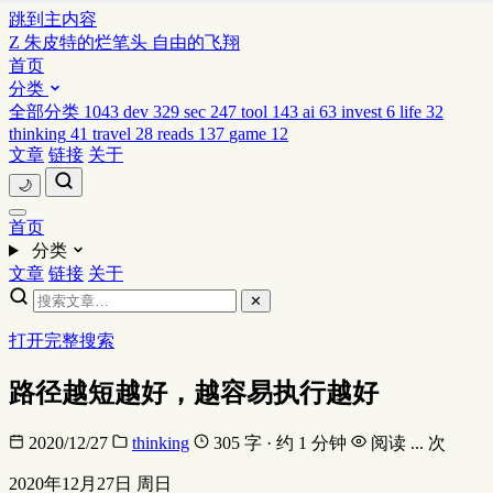
跳到主内容
Z
朱皮特的烂笔头
自由的飞翔
首页
分类
全部分类
1043
dev
329
sec
247
tool
143
ai
63
invest
6
life
32
thinking
41
travel
28
reads
137
game
12
文章
链接
关于
🌙
首页
分类
文章
链接
关于
✕
打开完整搜索
路径越短越好，越容易执行越好
2020/12/27
thinking
305 字 · 约 1 分钟
阅读
...
次
2020年12月27日 周日