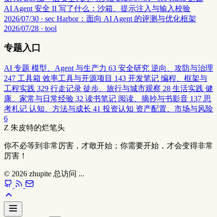
AI Agent 安全 II 写了什么：沙箱、提示注入与输入校验
2026/07/30 · sec
Harbor：面向 AI Agent 的评测与优化框架
2026/07/28 · tool
专题入口
AI 专题
模型、Agent 与生产力
63
安全研究
逆向、攻防与治理
247
工具箱
效率工具与开源项目
143
开发笔记
编程、框架与
工程实践
329
行走记录
徒步、旅行与城市观察
28
生活实践
健
康、家常与日常经验
32
读书笔记
阅读、摘抄与书影音
137
思
考札记
认知、方法与成长
41
投资认知
资产配置、市场与风险
6
Z
朱皮特的烂笔头
你不必等到非常厉害，才敢开始；你需要开始，才会变得非常
厉害！
© 2026
zhupite
总访问
...