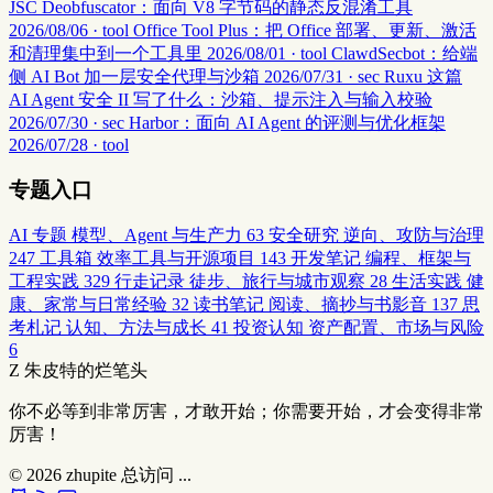
JSC Deobfuscator：面向 V8 字节码的静态反混淆工具
2026/08/06 · tool
Office Tool Plus：把 Office 部署、更新、激活
和清理集中到一个工具里
2026/08/01 · tool
ClawdSecbot：给端
侧 AI Bot 加一层安全代理与沙箱
2026/07/31 · sec
Ruxu 这篇
AI Agent 安全 II 写了什么：沙箱、提示注入与输入校验
2026/07/30 · sec
Harbor：面向 AI Agent 的评测与优化框架
2026/07/28 · tool
专题入口
AI 专题
模型、Agent 与生产力
63
安全研究
逆向、攻防与治理
247
工具箱
效率工具与开源项目
143
开发笔记
编程、框架与
工程实践
329
行走记录
徒步、旅行与城市观察
28
生活实践
健
康、家常与日常经验
32
读书笔记
阅读、摘抄与书影音
137
思
考札记
认知、方法与成长
41
投资认知
资产配置、市场与风险
6
Z
朱皮特的烂笔头
你不必等到非常厉害，才敢开始；你需要开始，才会变得非常
厉害！
© 2026
zhupite
总访问
...