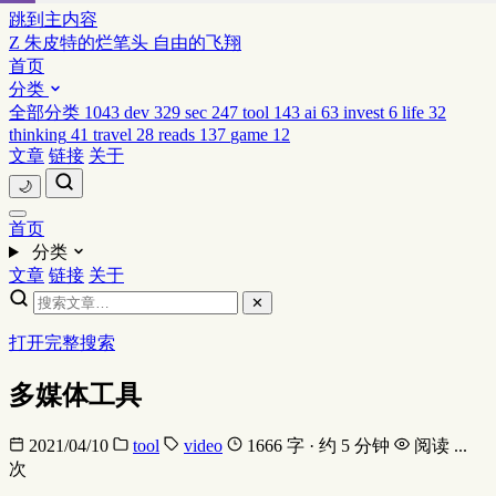
跳到主内容
Z
朱皮特的烂笔头
自由的飞翔
首页
分类
全部分类
1043
dev
329
sec
247
tool
143
ai
63
invest
6
life
32
thinking
41
travel
28
reads
137
game
12
文章
链接
关于
🌙
首页
分类
文章
链接
关于
✕
打开完整搜索
多媒体工具
2021/04/10
tool
video
1666 字 · 约 5 分钟
阅读
...
次