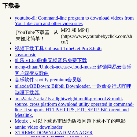
下载器
youtube-dl: Command-line program to download videos from
YouTube.com and other video sites
MP3 和 MP4]
[YouTube下载器 - 从
(https://www.youtubebyclick.com/zh-
未如此简单！
cn/)
视频下载工具 Gihosoft TubeGet Pro 8.6.46
soso-music
仙乐 v1.6.0歌曲无损音乐免费下载
meng-chuan/Unlock-netease-cloud-music: 解锁网易云音乐
客户端变灰歌曲
音乐软件 spotify premium会员版
nilaoda/BBDown: Bilibili Downloader. 一款命令行式哔哩
哔哩下载器.
aria2/aria2: aria2 is a lightweight multi-protocol & multi-
source, cross platform download utility operated in command-
line. It supports HTTP/HTTPS, FTP, SFTP, BitTorrent and
Metalink.
Motrix
，可以下载迅雷因为版权问题下载不了的电影
annie: video downloader
XTREME DOWNLOAD MANAGER