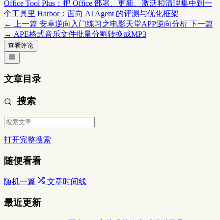
Office Tool Plus：把 Office 部署、更新、激活和清理集中到一
个工具里
Harbor：面向 AI Agent 的评测与优化框架
← 上一篇
安卓逆向入门练习之电影天堂APP逆向分析
下一篇
→
APE格式音乐文件批量分割转换成MP3
查看评论
文章目录
搜索
打开完整搜索
随便看看
随机一篇
文章时间线
最近更新