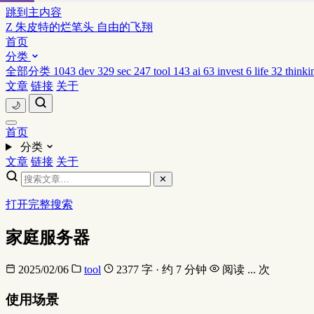
跳到主内容
Z
朱皮特的烂笔头
自由的飞翔
首页
分类
全部分类
1043
dev
329
sec
247
tool
143
ai
63
invest
6
life
32
thinki
文章
链接
关于
🌙
首页
分类
文章
链接
关于
✕
打开完整搜索
家庭服务器
2025/02/06
tool
2377 字 · 约 7 分钟
阅读
...
次
使用场景