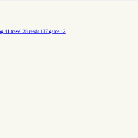
ng
41
travel
28
reads
137
game
12