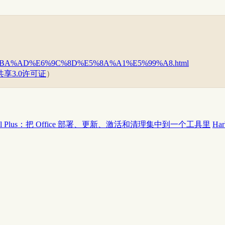
B6%E5%BA%AD%E6%9C%8D%E5%8A%A1%E5%99%A8.html
享3.0许可证
）
 Tool Plus：把 Office 部署、更新、激活和清理集中到一个工具里
Ha