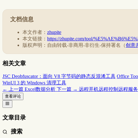
文档信息
本文作者：
zhupite
本文链接：
https://zhupite.com/tool/%E5%AE%
版权声明：自由转载-非商用-非衍生-保持署名（
创意共
相关文章
JSC Deobfuscator：面向 V8 字节码的静态反混淆工具
Office
WinUI 3 的 Windows 清理工具
← 上一篇
Excel数据分析
下一篇 →
远程开机远程控制远程服务
查看评论
文章目录
搜索