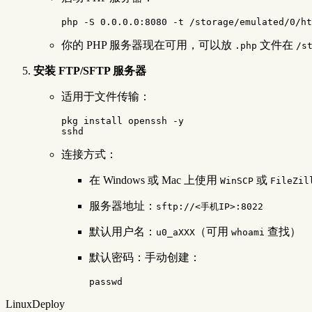
你的 PHP 服务器现在可用，可以放
文件在
.php
/s
安装 FTP/SFTP 服务器
适用于文件传输：
pkg install openssh -y

连接方式：
在 Windows 或 Mac 上使用
或
WinSCP
FileZil
服务器地址：
sftp://<手机IP>:8022
默认用户名：
（可用
查找）
u0_aXXX
whoami
默认密码：手动创建：
LinuxDeploy