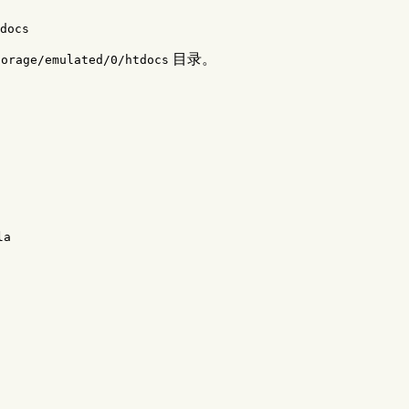
目录。
torage/emulated/0/htdocs
la