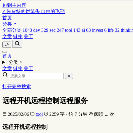
跳到主内容
Z
朱皮特的烂笔头
自由的飞翔
首页
分类
全部分类
1043
dev
329
sec
247
tool
143
ai
63
invest
6
life
32
thinki
文章
链接
关于
🌙
首页
分类
文章
链接
关于
✕
打开完整搜索
远程开机远程控制远程服务
2025/02/06
tool
2259 字 · 约 7 分钟
阅读
...
次
远程开机远程控制