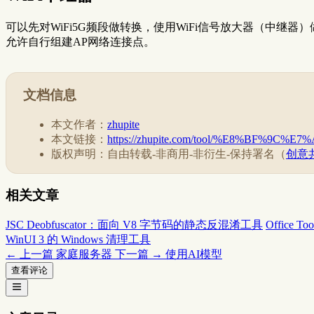
可以先对WiFi5G频段做转换，使用WiFi信号放大器（中继器）
允许自行组建AP网络连接点。
文档信息
本文作者：
zhupite
本文链接：
https://zhupite.com/tool/%E8%BF%9C
版权声明：自由转载-非商用-非衍生-保持署名（
创意共
相关文章
JSC Deobfuscator：面向 V8 字节码的静态反混淆工具
Office
WinUI 3 的 Windows 清理工具
← 上一篇
家庭服务器
下一篇 →
使用AI模型
查看评论