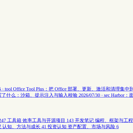
 · tool
Office Tool Plus：把 Office 部署、更新、激活和清理
安全 II 写了什么：沙箱、提示注入与输入校验
2026/07/30 · sec
Harbor
247
工具箱
效率工具与开源项目
143
开发笔记
编程、框架与工程
记
认知、方法与成长
41
投资认知
资产配置、市场与风险
6