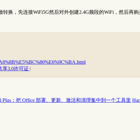
做转换，先连接WiFi5G然后对外创建2.4G频段的WiFi，然
%E7%A8%8B%E5%BC%80%E6%9C%BA.html
享3.0许可证
）
 Tool Plus：把 Office 部署、更新、激活和清理集中到一个工具里
Ha