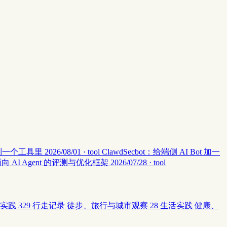
集中到一个工具里
2026/08/01 · tool
ClawdSecbot：给端侧 AI Bot 加一
：面向 AI Agent 的评测与优化框架
2026/07/28 · tool
实践
329
行走记录
徒步、旅行与城市观察
28
生活实践
健康、