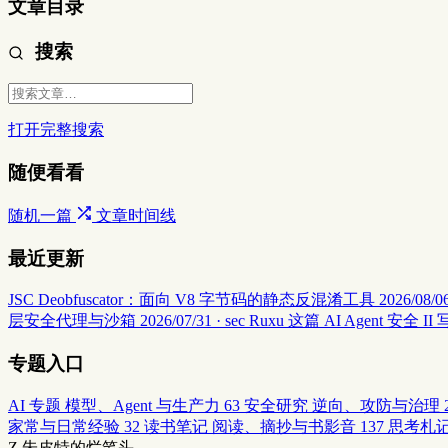
文章目录
搜索
打开完整搜索
随便看看
随机一篇
文章时间线
最近更新
JSC Deobfuscator：面向 V8 字节码的静态反混淆工具
2026/08/06
层安全代理与沙箱
2026/07/31 · sec
Ruxu 这篇 AI Agent 
专题入口
AI 专题
模型、Agent 与生产力
63
安全研究
逆向、攻防与治理
家常与日常经验
32
读书笔记
阅读、摘抄与书影音
137
思考札
Z
朱皮特的烂笔头