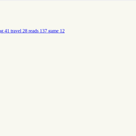
ng
41
travel
28
reads
137
game
12