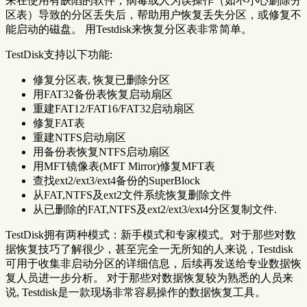
来在使用有缺陷的软件，病毒或人为误操作（如不小心删除分
区表）导致的分区丢失后，帮助用户恢复丢失分区，或修复不
能启动的磁盘。 用Testdisk来恢复分区表非常简单。
TestDisk支持以下功能:
修复分区表, 恢复已删除分区
用FAT32备份表恢复启动扇区
重建FAT12/FAT16/FAT32启动扇区
修复FAT表
重建NTFS启动扇区
用备份表恢复NTFS启动扇区
用MFT镜像表(MFT Mirror)修复MFT表
查找ext2/ext3/ext4备份的SuperBlock
从FAT,NTFS及ext2文件系统恢复删除文件
从已删除的FAT,NTFS及ext2/ext3/ext4分区复制文件.
TestDisk拥有两种模式：新手模式和专家模式。对于那些对数
据恢复技巧了解很少，甚至完全一无所知的人来说，Testdisk
可用于收集非启动分区的详细信息，后续再发送给专业数据恢
复人员进一步分析。 对于那些对数据恢复较为熟悉的人员来
说, Testdisk是一款现场非常容易操作的数据恢复工具。