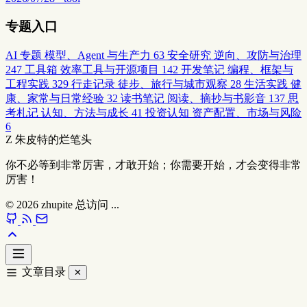
专题入口
AI 专题
模型、Agent 与生产力
63
安全研究
逆向、攻防与治理
247
工具箱
效率工具与开源项目
142
开发笔记
编程、框架与
工程实践
329
行走记录
徒步、旅行与城市观察
28
生活实践
健
康、家常与日常经验
32
读书笔记
阅读、摘抄与书影音
137
思
考札记
认知、方法与成长
41
投资认知
资产配置、市场与风险
6
Z
朱皮特的烂笔头
你不必等到非常厉害，才敢开始；你需要开始，才会变得非常
厉害！
© 2026
zhupite
总访问
...
文章目录
✕