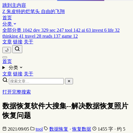
跳到主内容
Z
朱皮特的烂笔头
自由的飞翔
首页
分类
全部分类
1042
dev
329
sec
247
tool
142
ai
63
invest
6
life
32
thinking
41
travel
28
reads
137
game
12
文章
链接
关于
🌙
首页
分类
文章
链接
关于
✕
打开完整搜索
数据恢复软件大搜集--解决数据恢复照片
恢复问题
2021/09/05
tool
数据恢复
·
恢复数据
1455 字 · 约 5