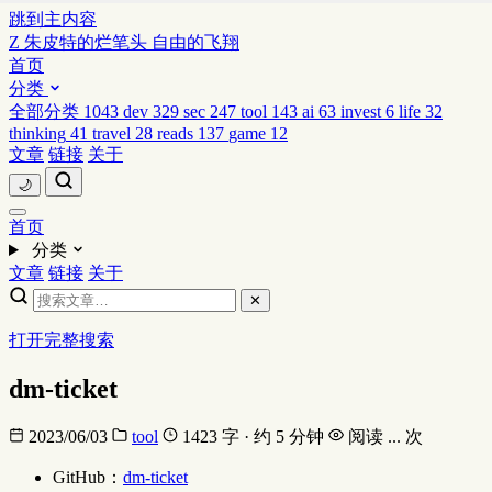
跳到主内容
Z
朱皮特的烂笔头
自由的飞翔
首页
分类
全部分类
1043
dev
329
sec
247
tool
143
ai
63
invest
6
life
32
thinking
41
travel
28
reads
137
game
12
文章
链接
关于
🌙
首页
分类
文章
链接
关于
✕
打开完整搜索
dm-ticket
2023/06/03
tool
1423 字 · 约 5 分钟
阅读
...
次
GitHub：
dm-ticket