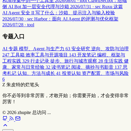
和清理集中到一个工具里
2026/08/01 · tool
ClawdSecbot：给端
侧 AI Bot 加一层安全代理与沙箱
2026/07/31 · sec
Ruxu 这篇
AI Agent 安全 II 写了什么：沙箱、提示注入与输入校验
2026/07/30 · sec
Harbor：面向 AI Agent 的评测与优化框架
2026/07/28 · tool
专题入口
AI 专题
模型、Agent 与生产力
63
安全研究
逆向、攻防与治理
247
工具箱
效率工具与开源项目
143
开发笔记
编程、框架与
工程实践
329
行走记录
徒步、旅行与城市观察
28
生活实践
健
康、家常与日常经验
32
读书笔记
阅读、摘抄与书影音
137
思
考札记
认知、方法与成长
41
投资认知
资产配置、市场与风险
6
Z
朱皮特的烂笔头
你不必等到非常厉害，才敢开始；你需要开始，才会变得非常
厉害！
© 2026
zhupite
总访问
...