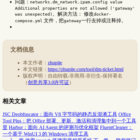
问题：
networks.dm_network.ipam.config value
Additional properties are not allowed ('gateway'
。解决方法： 修改
was unexpected)
docker-
文件，把
一行去掉或注释掉。
compose.yml
gateway
文档信息
本文作者：
zhupite
本文链接：
https://zhupite.com/tool/dm-ticket.html
版权声明：自由转载-非商用-非衍生-保持署名
（
创意共享3.0许可证
）
相关文章
JSC Deobfuscator：面向 V8 字节码的静态反混淆工具
Office
Tool Plus：把 Office 部署、更新、激活和清理集中到一个工具
里
Harbor：面向 AI Agent 的评测与优化框架
FluentCleaner：
一个基于 WinUI 3 的 Windows 清理工具