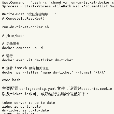
$wslCommand
=
"bash -c 'chmod +x run-dm-ticket-docker.s
$process
=
Start-Process
-FilePath
wsl
-ArgumentList
$w
#Write-Host "按任意键继续..."
#[Console]::ReadKey()
：
run-dm-ticket-docker.sh
#!/bin/bash
# 启动服务
docker-compose up 
-d
# 运行
docker 
exec
-it
 dm-ticket dm-ticket

# 查看 immich 服务相关信息
docker ps 
--filter
"name=dm-ticket"
--format
"
\t\t
"
exec 
主要配置
文件，设置好
config/config.yaml
accounts.cookie
以及
即可。成功运行后输出信息如下：
ticket.id
token-server is up-to-date

zzdns is up-to-date

dm-ticket is up-to-date
