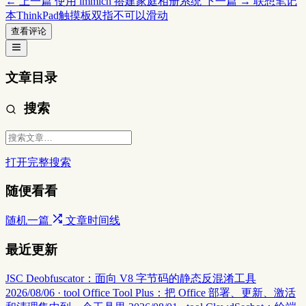
← 上一篇
使用 immich 搭建家庭相册系统
下一篇 →
联想笔记
本ThinkPad触摸板双指不可以滑动
查看评论
文章目录
搜索
打开完整搜索
随便看看
随机一篇
文章时间线
最近更新
JSC Deobfuscator：面向 V8 字节码的静态反混淆工具
2026/08/06 · tool
Office Tool Plus：把 Office 部署、更新、激活