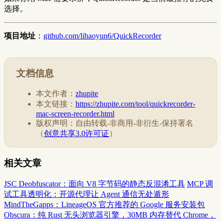
选择。
项目地址
：
github.com/lihaoyun6/QuickRecorder
文档信息
本文作者：
zhupite
本文链接：
https://zhupite.com/tool/quickrecorder-
mac-screen-recorder.html
版权声明：自由转载-非商用-非衍生-保持署名
（
创意共享3.0许可证
）
相关文章
JSC Deobfuscator：面向 V8 字节码的静态反混淆工具
MCP 调
试工具透明化：开源代理让 Agent 通信无处遁形
MindTheGapps：LineageOS 官方推荐的 Google 服务安装包
Obscura：纯 Rust 无头浏览器引擎，30MB 内存替代 Chrome，