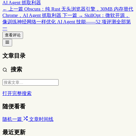
AI Agent 抓取利器
← 上一篇
Obscura：纯 Rust 无头浏览器引擎，30MB 内存替代
Chrome，AI Agent 抓取利器
下一篇 →
SkillOpt：微软开源，
像训练神经网络一样优化 AI Agent 技能——52 项评测全部第
一
查看评论
文章目录
搜索
打开完整搜索
随便看看
随机一篇
文章时间线
最近更新