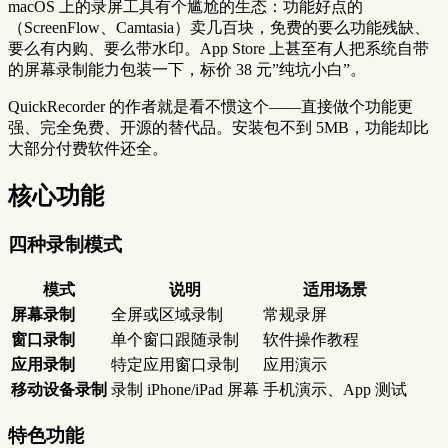
macOS 上的录屏工具有个尴尬的生态：功能好点的
（ScreenFlow、Camtasia）卖几百块，免费的要么功能残缺、
要么有内购、要么带水印。App Store 上甚至有人把系统自带
的屏幕录制能力包装一下，标价 38 元”纯坑小白”。
QuickRecorder 的作者就是看不惯这个——直接做个功能更
强、完全免费、开源的替代品。安装包不到 5MB，功能却比
大部分付费软件还全。
核心功能
四种录制模式
模式
说明
适用场景
屏幕录制
全屏或区域录制
常规录屏
窗口录制
单个窗口跟随录制
软件操作教程
应用录制
特定应用窗口录制
应用演示
移动设备录制
录制 iPhone/iPad 屏幕
手机演示、App 测试
特色功能