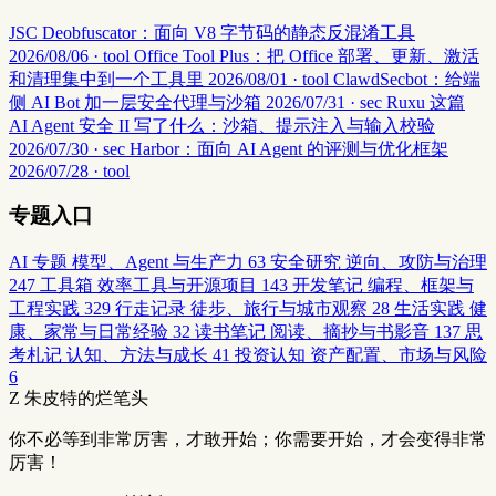
JSC Deobfuscator：面向 V8 字节码的静态反混淆工具
2026/08/06 · tool
Office Tool Plus：把 Office 部署、更新、激活
和清理集中到一个工具里
2026/08/01 · tool
ClawdSecbot：给端
侧 AI Bot 加一层安全代理与沙箱
2026/07/31 · sec
Ruxu 这篇
AI Agent 安全 II 写了什么：沙箱、提示注入与输入校验
2026/07/30 · sec
Harbor：面向 AI Agent 的评测与优化框架
2026/07/28 · tool
专题入口
AI 专题
模型、Agent 与生产力
63
安全研究
逆向、攻防与治理
247
工具箱
效率工具与开源项目
143
开发笔记
编程、框架与
工程实践
329
行走记录
徒步、旅行与城市观察
28
生活实践
健
康、家常与日常经验
32
读书笔记
阅读、摘抄与书影音
137
思
考札记
认知、方法与成长
41
投资认知
资产配置、市场与风险
6
Z
朱皮特的烂笔头
你不必等到非常厉害，才敢开始；你需要开始，才会变得非常
厉害！