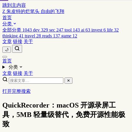
跳到主内容
Z
朱皮特的烂笔头
自由的飞翔
首页
分类
全部分类
1043
dev
329
sec
247
tool
143
ai
63
invest
6
life
32
thinking
41
travel
28
reads
137
game
12
文章
链接
关于
🌙
首页
分类
文章
链接
关于
✕
打开完整搜索
QuickRecorder：macOS 开源录屏工
具，5MB 轻量级替代，免费开源性能极
致