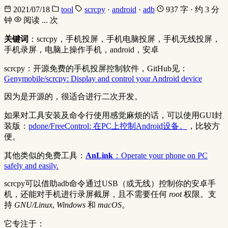
2021/07/18
tool
scrcpy
·
android
·
adb
937 字 · 约 3 分
钟
阅读
...
次
关键词
：scrcpy，手机投屏，手机电脑投屏，手机无线投屏，
手机录屏，电脑上操作手机，android，安卓
scrcpy：开源免费的手机投屏控制软件，GitHub见：
Genymobile/scrcpy: Display and control your Android device
因为是开源的，很适合进行二次开发。
如果对工具安装及命令行使用感觉麻烦的话，可以使用GUI封
装版：
pdone/FreeControl: 在PC上控制Android设备。
，比较方
便。
其他类似的免费工具：
AnLink
：Operate your phone on PC
safely and easily.
scrcpy可以借助adb命令通过USB（或无线）控制你的安卓手
机，还能对手机进行录屏截屏，且不需要任何
root
权限。支
持
GNU/Linux
,
Windows
和
macOS
。
它专注于：