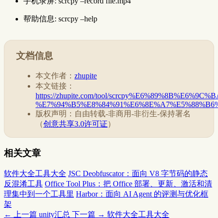
手机录屏: scrcpy –record file.mp4
帮助信息: scrcpy –help
文档信息
本文作者：
zhupite
本文链接：
https://zhupite.com/tool/scrcpy%E6%89%8B
%E7%94%B5%E8%84%91%E6%8E%A7%E5%88%B6%
版权声明：自由转载-非商用-非衍生-保持署名
（
创意共享3.0许可证
）
相关文章
软件大全工具大全
JSC Deobfuscator：面向 V8 字节码的静态
反混淆工具
Office Tool Plus：把 Office 部署、更新、激活和清
理集中到一个工具里
Harbor：面向 AI Agent 的评测与优化框
架
← 上一篇
unity汇总
下一篇 →
软件大全工具大全