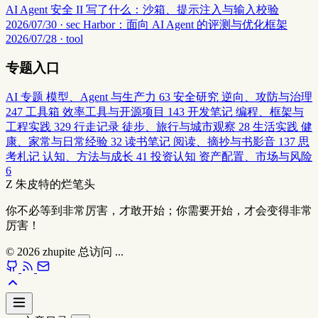
AI Agent 安全 II 写了什么：沙箱、提示注入与输入校验
2026/07/30 · sec
Harbor：面向 AI Agent 的评测与优化框架
2026/07/28 · tool
专题入口
AI 专题
模型、Agent 与生产力
63
安全研究
逆向、攻防与治理
247
工具箱
效率工具与开源项目
143
开发笔记
编程、框架与
工程实践
329
行走记录
徒步、旅行与城市观察
28
生活实践
健
康、家常与日常经验
32
读书笔记
阅读、摘抄与书影音
137
思
考札记
认知、方法与成长
41
投资认知
资产配置、市场与风险
6
Z
朱皮特的烂笔头
你不必等到非常厉害，才敢开始；你需要开始，才会变得非常
厉害！
© 2026
zhupite
总访问
...