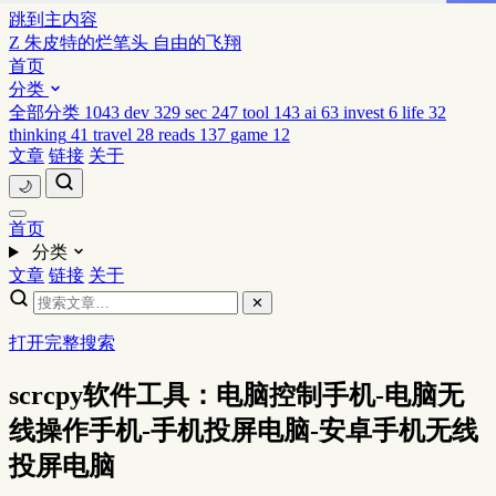
跳到主内容
Z
朱皮特的烂笔头
自由的飞翔
首页
分类
全部分类
1043
dev
329
sec
247
tool
143
ai
63
invest
6
life
32
thinking
41
travel
28
reads
137
game
12
文章
链接
关于
🌙
首页
分类
文章
链接
关于
✕
打开完整搜索
scrcpy软件工具：电脑控制手机-电脑无
线操作手机-手机投屏电脑-安卓手机无线
投屏电脑