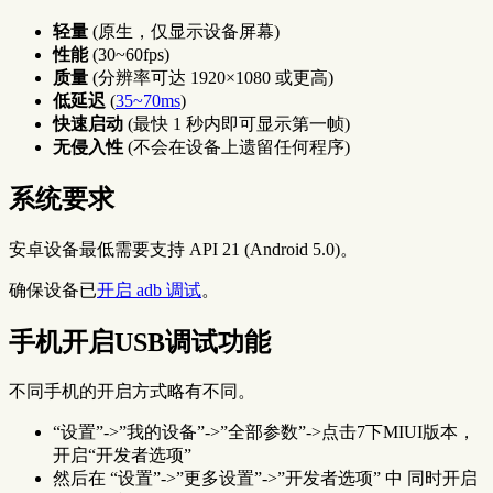
轻量
(原生，仅显示设备屏幕)
性能
(30~60fps)
质量
(分辨率可达 1920×1080 或更高)
低延迟
(
35~70ms
)
快速启动
(最快 1 秒内即可显示第一帧)
无侵入性
(不会在设备上遗留任何程序)
系统要求
安卓设备最低需要支持 API 21 (Android 5.0)。
确保设备已
开启 adb 调试
。
手机开启USB调试功能
不同手机的开启方式略有不同。
“设置”->”我的设备”->”全部参数”->点击7下MIUI版本，
开启“开发者选项”
然后在 “设置”->”更多设置”->”开发者选项” 中 同时开启