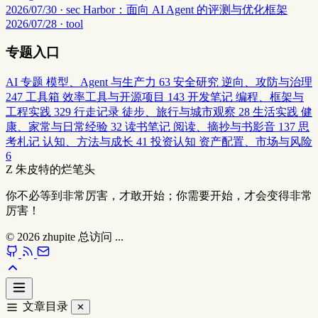
2026/07/30 · sec
Harbor：面向 AI Agent 的评测与优化框架
2026/07/28 · tool
专题入口
AI 专题
模型、Agent 与生产力
63
安全研究
逆向、攻防与治理
247
工具箱
效率工具与开源项目
143
开发笔记
编程、框架与
工程实践
329
行走记录
徒步、旅行与城市观察
28
生活实践
健
康、家常与日常经验
32
读书笔记
阅读、摘抄与书影音
137
思
考札记
认知、方法与成长
41
投资认知
资产配置、市场与风险
6
Z
朱皮特的烂笔头
你不必等到非常厉害，才敢开始；你需要开始，才会变得非常
厉害！
© 2026
zhupite
总访问
...
文章目录
✕