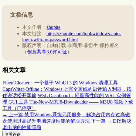
文档信息
本文作者：
zhupite
本文链接：
https://zhupite.com/tool/windows-auto-
login-with-no-password.html
版权声明：自由转载-非商用-非衍生-保持署名
（
创意共享3.0许可证
）
相关文章
FluentCleaner：一个基于 WinUI 3 的 Windows 清理工具
CapsWriter-Offline：Windows 上完全离线的语音输入利器，按
住说话松开即输
WSL Dashboard：轻量高性能的 WSL 实例管
理 GUI 工具
The-New-M3U8-Downloader —— M3U8 视频下载
工具（已停更）
← 上一篇
禁用Windows系统无用服务，解决占用内存过高磁
盘使用过高提升电脑速度性能的解决方法
下一篇 →
DIY解决
老电脑的性能问题
查看评论