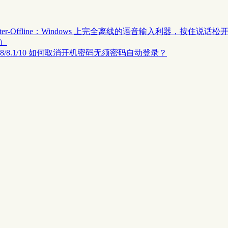
riter-Offline：Windows 上完全离线的语音输入利器，按住说话松
更）
ws 8/8.1/10 如何取消开机密码无须密码自动登录？