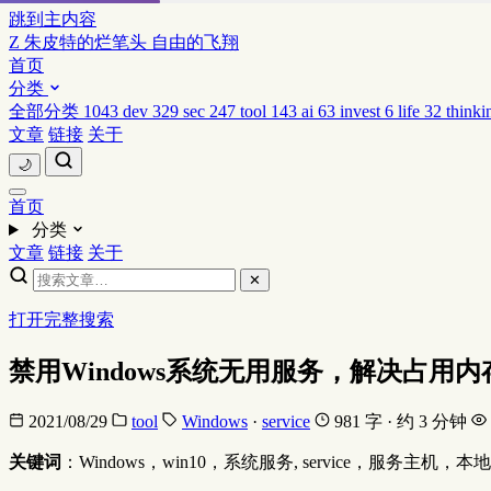
跳到主内容
Z
朱皮特的烂笔头
自由的飞翔
首页
分类
全部分类
1043
dev
329
sec
247
tool
143
ai
63
invest
6
life
32
thinki
文章
链接
关于
🌙
首页
分类
文章
链接
关于
✕
打开完整搜索
禁用Windows系统无用服务，解决占
2021/08/29
tool
Windows
·
service
981 字 · 约 3 分钟
关键词
：Windows，win10，系统服务, service，服务主