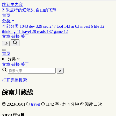
跳到主内容
Z
朱皮特的烂笔头
自由的飞翔
首页
分类
全部分类
1043
dev
329
sec
247
tool
143
ai
63
invest
6
life
32
thinking
41
travel
28
reads
137
game
12
文章
链接
关于
🌙
首页
分类
文章
链接
关于
✕
打开完整搜索
皖南川藏线
2023/10/01
travel
1142 字 · 约 4 分钟
阅读
...
次
2023年9月