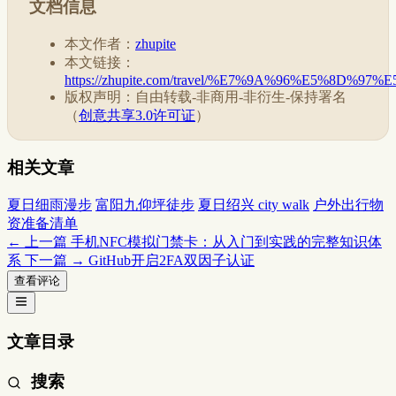
文档信息
本文作者：
zhupite
本文链接：
https://zhupite.com/travel/%E7%9A%96%E5%8D%
版权声明：自由转载-非商用-非衍生-保持署名
（
创意共享3.0许可证
）
相关文章
夏日细雨漫步
富阳九仰坪徒步
夏日绍兴 city walk
户外出行物
资准备清单
← 上一篇
手机NFC模拟门禁卡：从入门到实践的完整知识体
系
下一篇 →
GitHub开启2FA双因子认证
查看评论
文章目录
搜索