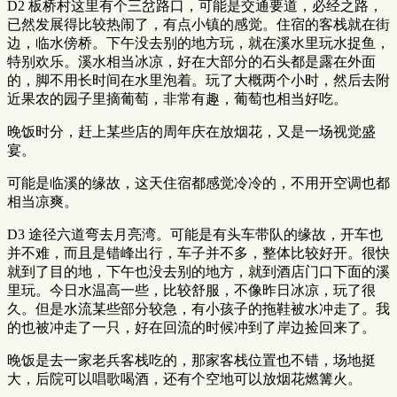
D2 板桥村这里有个三岔路口，可能是交通要道，必经之路，
已然发展得比较热闹了，有点小镇的感觉。住宿的客栈就在街
边，临水傍桥。下午没去别的地方玩，就在溪水里玩水捉鱼，
特别欢乐。溪水相当冰凉，好在大部分的石头都是露在外面
的，脚不用长时间在水里泡着。玩了大概两个小时，然后去附
近果农的园子里摘葡萄，非常有趣，葡萄也相当好吃。
晚饭时分，赶上某些店的周年庆在放烟花，又是一场视觉盛
宴。
可能是临溪的缘故，这天住宿都感觉冷冷的，不用开空调也都
相当凉爽。
D3 途径六道弯去月亮湾。可能是有头车带队的缘故，开车也
并不难，而且是错峰出行，车子并不多，整体比较好开。很快
就到了目的地，下午也没去别的地方，就到酒店门口下面的溪
里玩。今日水温高一些，比较舒服，不像昨日冰凉，玩了很
久。但是水流某些部分较急，有小孩子的拖鞋被水冲走了。我
的也被冲走了一只，好在回流的时候冲到了岸边捡回来了。
晚饭是去一家老兵客栈吃的，那家客栈位置也不错，场地挺
大，后院可以唱歌喝酒，还有个空地可以放烟花燃篝火。