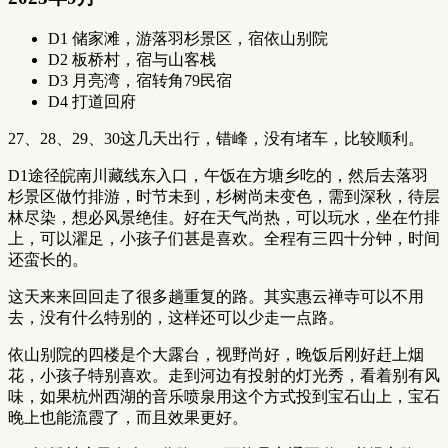
D1 储家滩，游落羽杉景区，宿依山别院
D2 板桥村，宿与山客栈
D3 月亮湾，宿转角79民宿
D4 打道回府
27、28、29、30这几天出行，错峰，没有堵车，比较顺利。
D1途径皖南川藏线东入口，午饭在方塘乡吃的，然后去落羽
杉景区做竹排游，时节未到，杉树尚未变色，需到深秋，待层
林尽染，想必风景绝佳。好在天气尚热，可以玩水，坐在竹排
上，可以濯足，小孩子们甚是喜欢。全程有三四十分钟，时间
还蛮长的。
这天来来回回走了很多趟重复的路。其实惠云禅寺可以不用
去，没有什么特别的，这样还可以少走一点路。
依山别院的四楼是个大露台，视野尚好，晚饭后刚好赶上烟
花，小孩子特别喜欢。走到河边有投射的灯光秀，看着别有风
味，如果杭州西湖的音乐喷泉用这个方式投到宝石山上，宝石
晚上也能流霞了，而且效果更好。