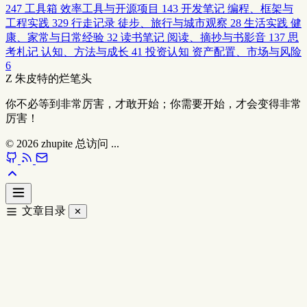
247
工具箱
效率工具与开源项目
143
开发笔记
编程、框架与
工程实践
329
行走记录
徒步、旅行与城市观察
28
生活实践
健
康、家常与日常经验
32
读书笔记
阅读、摘抄与书影音
137
思
考札记
认知、方法与成长
41
投资认知
资产配置、市场与风险
6
Z
朱皮特的烂笔头
你不必等到非常厉害，才敢开始；你需要开始，才会变得非常
厉害！
© 2026
zhupite
总访问
...
文章目录
✕