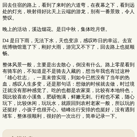
回去住宿的路上，看到了来时的六道弯，在夜幕之下，看到远
处的灯光，映射得好比天上云端的游龙，别有一番景致，令人
赞叹。
晚上的活动，溪边烟花。是日中秋，集体吃月饼。
D4 是日下雨，无法下水，天也变凉，感叹昨日的幸运。去宣
纸博物馆逛了下，刚好大雨，游完又不下了，回去路上也挺顺
畅。
整体风景一般，主要是出去散心，倒没有什么。路上零星看到
有骑车的，不知道是不是骑去入藏的，想当年我也有过这种
「雄心壮志」，一直未曾实现，到如今已然没有了当年的热
血，感叹人生多变，还是那句话：想做的时候就去做，时过境
迁就没有那种感觉了。吃的也都是农家菜，比较有本地特色，
我比较喜欢小溪鱼，肥硕饱满，鲜嫩无刺。行程也不紧，随心
玩下，比较休闲，玩玩水，就跟回到农村老家一般，所以玩的
还挺好，小孩子也很开心。错峰出行安排的也挺好，没有遇到
堵车，整体很顺利，很好的一次出行，简单记录一下。