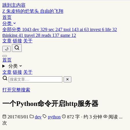
跳到主内容
Z
朱皮特的烂笔头
自由的飞翔
首页
分类
全部分类
1043
dev
329
sec
247
tool
143
ai
63
invest
6
life
32
thinking
41
travel
28
reads
137
game
12
文章
链接
关于
🌙
首页
分类
文章
链接
关于
✕
打开完整搜索
一个Python命令开启http服务器
2017/03/01
dev
python
872 字 · 约 3 分钟
阅读
...
次