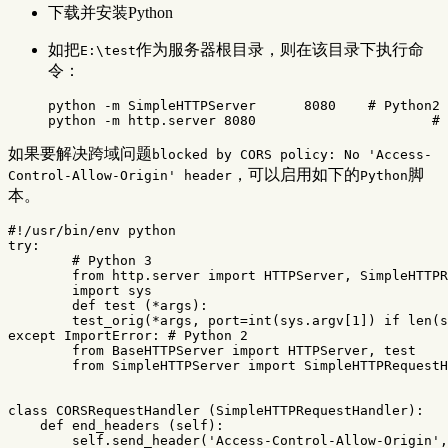
下载并安装Python
如把
作为服务器根目录，则在该目录下执行命
E:\test
令：
python 
-m
 SimpleHTTPServer 	8080	
# Python2
python 
-m
 http.server 8080			
# 
如果要解决跨域问题
blocked by CORS policy: No 'Access-
，可以启用如下的
脚
Control-Allow-Origin' header
Python
本。
try
:
from
http.server
import
HTTPServer
,
SimpleHTTPR
import
sys
def
test
(
*
args
):
test_orig
(
*
args
,
port
=
int
(
sys
.
argv
[
1
])
if
len
(
s
except
ImportError
:
from
BaseHTTPServer
import
HTTPServer
,
test
from
SimpleHTTPServer
import
SimpleHTTPRequestH
class
CORSRequestHandler
(
SimpleHTTPRequestHandler
):
def
end_headers
(
self
):
self
.
send_header
(
'Access-Control-Allow-Origin'
,