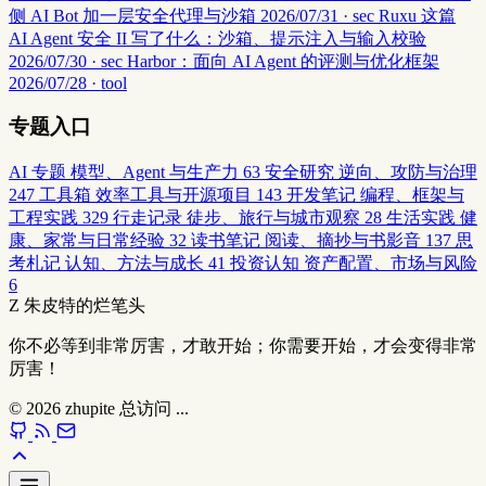
侧 AI Bot 加一层安全代理与沙箱
2026/07/31 · sec
Ruxu 这篇
AI Agent 安全 II 写了什么：沙箱、提示注入与输入校验
2026/07/30 · sec
Harbor：面向 AI Agent 的评测与优化框架
2026/07/28 · tool
专题入口
AI 专题
模型、Agent 与生产力
63
安全研究
逆向、攻防与治理
247
工具箱
效率工具与开源项目
143
开发笔记
编程、框架与
工程实践
329
行走记录
徒步、旅行与城市观察
28
生活实践
健
康、家常与日常经验
32
读书笔记
阅读、摘抄与书影音
137
思
考札记
认知、方法与成长
41
投资认知
资产配置、市场与风险
6
Z
朱皮特的烂笔头
你不必等到非常厉害，才敢开始；你需要开始，才会变得非常
厉害！
© 2026
zhupite
总访问
...