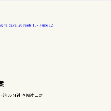
ng
41
travel
28
reads
137
game
12
案
 · 约 36 分钟
阅读
...
次