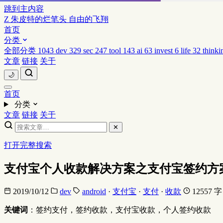
跳到主内容
Z
朱皮特的烂笔头
自由的飞翔
首页
分类
全部分类
1043
dev
329
sec
247
tool
143
ai
63
invest
6
life
32
thinki
文章
链接
关于
🌙
首页
分类
文章
链接
关于
✕
打开完整搜索
支付宝个人收款解决方案之支付宝签约方
2019/10/12
dev
android
·
支付宝
·
支付
·
收款
12557 字
关键词
：签约支付，签约收款，支付宝收款，个人签约收款