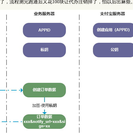
搞定了，流程测完跑通后又花100块让代办注销掉了，怕以后出麻烦