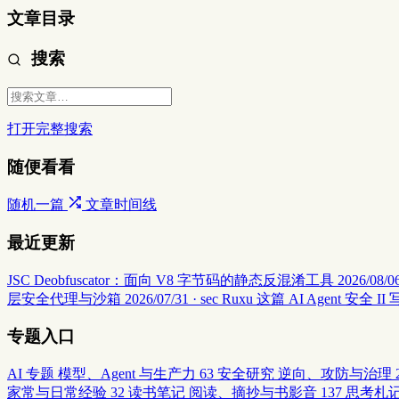
文章目录
搜索
打开完整搜索
随便看看
随机一篇
文章时间线
最近更新
JSC Deobfuscator：面向 V8 字节码的静态反混淆工具
2026/08/06
层安全代理与沙箱
2026/07/31 · sec
Ruxu 这篇 AI Agent 
专题入口
AI 专题
模型、Agent 与生产力
63
安全研究
逆向、攻防与治理
家常与日常经验
32
读书笔记
阅读、摘抄与书影音
137
思考札