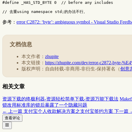
// 去重using namespace std;的办法不行。
参考：
error C2872: ‘byte’: ambiguous symbol - Visual Studio Feed
文档信息
本文作者：
zhupite
本文链接：
https://zhupite.com/dev/error-c287
版权声明：自由转载-非商用-非衍生-保持署名（
创意共
相关文章
资源下载的终极利器-资源轻松简单下载-资源万能下载法
Make
锁改用标准库的锁后暴露了一个隐藏问题
← 上一篇
支付宝个人收款解决方案之支付宝签约方案
下一篇 
查看评论