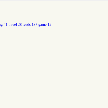
ng
41
travel
28
reads
137
game
12