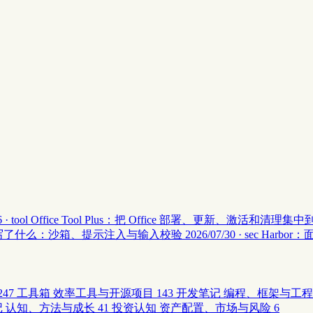
 · tool
Office Tool Plus：把 Office 部署、更新、激活和清理
安全 II 写了什么：沙箱、提示注入与输入校验
2026/07/30 · sec
Harbor
247
工具箱
效率工具与开源项目
143
开发笔记
编程、框架与工程
记
认知、方法与成长
41
投资认知
资产配置、市场与风险
6