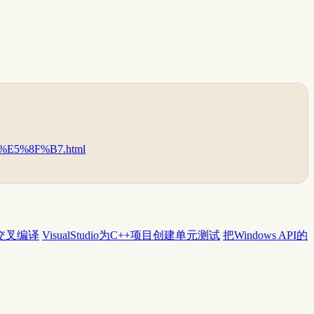
6%E5%8F%B7.html
W、交叉编译
VisualStudio为C++项目创建单元测试
把Windows API的