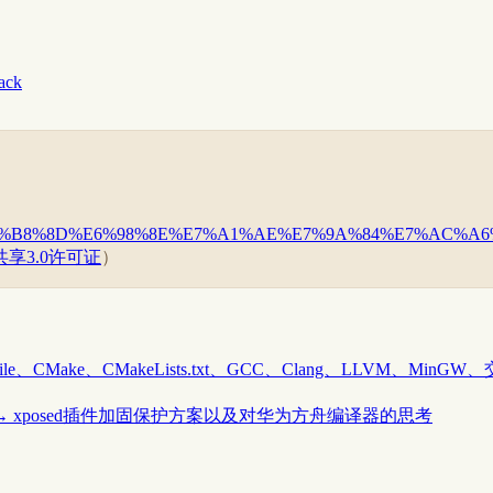
back
2-byte-%E4%B8%8D%E6%98%8E%E7%A1%AE%E7%9A%84%E7%AC%A
享3.0许可证
）
file、CMake、CMakeLists.txt、GCC、Clang、LLVM、MinG
→
xposed插件加固保护方案以及对华为方舟编译器的思考