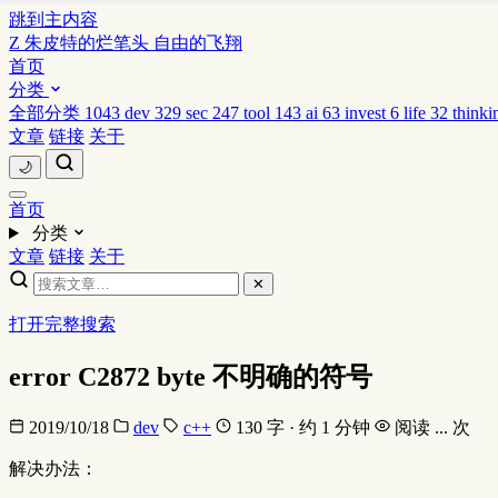
跳到主内容
Z
朱皮特的烂笔头
自由的飞翔
首页
分类
全部分类
1043
dev
329
sec
247
tool
143
ai
63
invest
6
life
32
thinki
文章
链接
关于
🌙
首页
分类
文章
链接
关于
✕
打开完整搜索
error C2872 byte 不明确的符号
2019/10/18
dev
c++
130 字 · 约 1 分钟
阅读
...
次
解决办法：