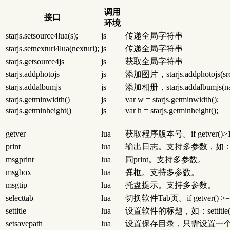
调用
接口
环境
starjs.setsource4lua(s);
js
传递全局字符串
starjs.setnexturl4lua(nexturl);
js
传递全局字符串
starjs.getsource4js
js
获取全局字符串
starjs.addphotojs
js
添加图片，starjs.addphotojs(src
starjs.addalbumjs
js
添加相册，starjs.addalbumjs(name,
starjs.getminwidth()
js
var w = starjs.getminwidth();
starjs.getminheight()
js
var h = starjs.getminheight();
getver
lua
获取程序版本号。if getver()>103
print
lua
输出日志。支持多参数，如：print(
msgprint
lua
同print。支持多参数。
msgbox
lua
弹框。支持多参数。
msgtip
lua
托盘提示。支持多参数。
selecttab
lua
切换软件Tab页。if getver() >= 103
settitle
lua
设置软件的标题，如：settitle(‘
setsavepath
lua
设置保存目录，只需设置一