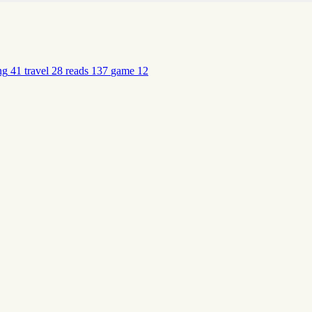
ng
41
travel
28
reads
137
game
12