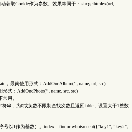
ookie作为参数。效果等同于：star.gethtmlex(url,
Private，最简使用形式：AddOneAlbum(‘’, name, url, src)
ddOnePhoto(‘’, name, src, src)
l，不常用。
字符串，为0或负数不限制查找次数且返回table，设置大于1整数
x = findurlwhoisrecent({“key1”, “key2”,