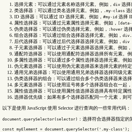
选择元素：可以通过元素名称选择元素。例如，
选择
div
类选择器：可以通过类名选择元素。例如，
选
.my-class
ID 选择器：可以通过 ID 选择元素。例如，
选择 I
#my-id
属性选择器：可以通过元素属性选择元素。例如，
[data-
伪类选择器：可以通过伪类选择元素。例如，
选
:hover
组合选择器：可以通过组合选择器选择元素。例如，
div.
后代选择器：可以通过后代选择器选择元素。例如，
div 
子元素选择器：可以通过子元素选择器选择元素。例如，
通配符选择器：可以使用通配符选择器选择所有元素。例
多属性选择器：可以通过多个属性选择器选择元素。例如
伪元素选择器：可以使用伪元素选择器来选择元素的特定
通用兄弟选择器：可以使用通用兄弟选择器选择同级元素
伪类选择器的组合：可以通过组合多个伪类选择器来选择
多元素选择器：可以使用逗号将多个选择器组合在一起，
属性值选择器：可以使用属性值选择器选择具有特定属性
选择器优先级：如果有多个选择器匹配同一个元素，则可
以下是使用 JavaScript 使用 Selector 进行查询的一些常用代码：
：选择符合选择器指定的
document.querySelector(selector)
const
myElement
=
document
.
querySelector
(
'
.my-class
'
);