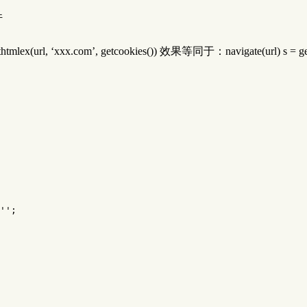
件
(url, ‘xxx.com’, getcookies()) 效果等同于：navigate(url) s = get
''
;