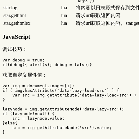
“key3”})
star.log
lua
将内容以日志形式保存到文
star.gethtml
lua
请求url获取返回内容
star.gethtmlex
lua
请求url获取返回内容。star.gethtmlex
JavaScript
调试技巧：
var
debug
=
true
;
if
(
debug
){
alert
(
s
);
debug
=
false
;}
获取自定义属性值：
var
img
=
document
.
images
[
i
];
if
(
img
.
hasAttribute
(
'
data-lazy-load-src
'
)
)
{
var
src
=
img
.
getAttribute
(
'
data-lazy-load-src
'
)
+
}
lazynode
=
img
.
getAttributeNode
(
'
data-lazy-src
'
);
if
(
lazynode
!=
null
)
{
src
=
lazynode
.
value
;
}
else
{
src
=
img
.
getAttributeNode
(
'
src
'
).
value
;
}