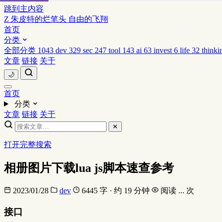
跳到主内容
Z
朱皮特的烂笔头
自由的飞翔
首页
分类
全部分类
1043
dev
329
sec
247
tool
143
ai
63
invest
6
life
32
thinki
文章
链接
关于
🌙
首页
分类
文章
链接
关于
✕
打开完整搜索
相册图片下载lua js脚本速查参考
2023/01/28
dev
6445 字 · 约 19 分钟
阅读
...
次
接口