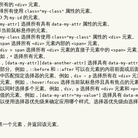
所有的
元素。
<div>
择所有使用
属性的元素。
class="my-class"
D 为
的元素。
my-id
选择所有具有
属性的元素。
my-attr]
data-my-attr
择当前鼠标悬停的元素。
选择所有使用
属性的
元素。
my-class
class="my-class"
<div>
选择所有
元素内部的
元素。
span
<div>
<span>
选择所有
元素的直接子元素中的
元素
div > span
<div>
<span>
如，
选择所有元素。
*
，
选择具有
[data-my-attr][data-another-attr]
data-my-attr
部分。例如，
和
可以在元素的内容前面或后
::before
::after
中匹配指定选择器的元素。例如，
选择所有在
元
div ~ p
<div>
元素。例如，
选择当前鼠标悬停且具有焦点的元
:hover:focus
以同时选择多个元素。例如，
选择所有
元素和
div, p
<div>
<p>
值的元素。例如，
选择具有
[data-my-attr="my-value"]
data-m
以使用选择器优先级来确定应用哪个样式。选择器优先级由选择
第一个元素，并返回该元素。