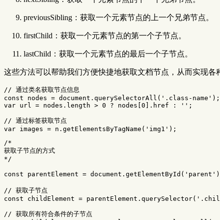
previousSibling：获取一个元素节点的上一个兄弟节点。
firstChild：获取一个元素节点的第一个子节点。
lastChild：获取一个元素节点的最后一个子节点。
这些方法可以帮助我们方便快捷地获取文档节点，从而实现各
// 通过类名获取节点信息
const
nodes
=
document
.
querySelectorAll
(
'
.class-name
'
);
var
url
=
nodes
.
length
>
0
?
nodes
[
0
].
href
:
''
;
// 通过标签获取节点
var
images
=
n
.
getElementsByTagName
(
'
img1
'
);
/*

获取子节点的方式

*/
const
parentElement
=
document
.
getElementById
(
'
parent
'
)
// 获取子节点
const
childElement
=
parentElement
.
querySelector
(
'
.chil
// 获取所有符合条件的子节点