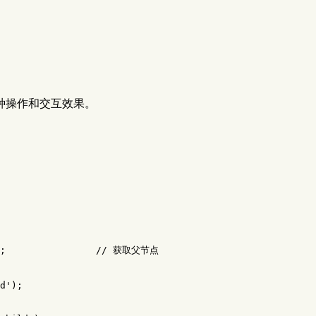
种操作和交互效果。
;
// 获取父节点
d
'
);