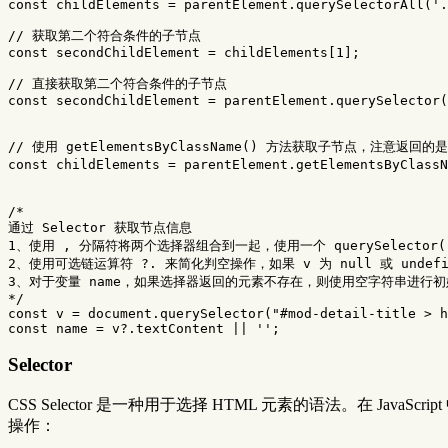
const
childElements
=
parentElement
.
querySelectorAll
(
'
.
// 获取第二个符合条件的子节点
const
secondChildElement
=
childElements
[
1
];
// 直接获取第二个符合条件的子节点
const
secondChildElement
=
parentElement
.
querySelector
(
// 使用 getElementsByClassName() 方法获取子节点，注意返回的
const
childElements
=
parentElement
.
getElementsByClassN
/*

通过 Selector 获取节点信息

1、使用 , 分隔符将两个选择器组合到一起，使用一个 querySelector
2、使用可选链运算符 ?. 来简化判空操作，如果 v 为 null 或 undefin
3、对于变量 name，如果选择器返回的元素不存在，则使用空字符串进行初
*/
const
v
=
document
.
querySelector
(
"
#mod-detail-title > h
const
name
=
v
?.
textContent
||
''
;
Selector
CSS Selector 是一种用于选择 HTML 元素的语法。在 JavaScr
操作：