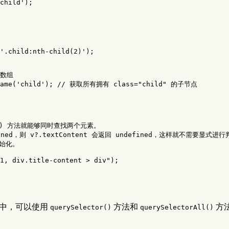
child
'
);
'
.child:nth-child(2)
'
);
是数组
ame
(
'
child
'
);
// 获取所有拥有 class="child" 的子节点
() 方法就能够同时查找两个元素。

ed，则 v?.textContent 会返回 undefined，这样就不需要显式进行
始化。

1, div.title-content > div
"
);
ipt 中，可以使用
方法和
方法
querySelector()
querySelectorAll()