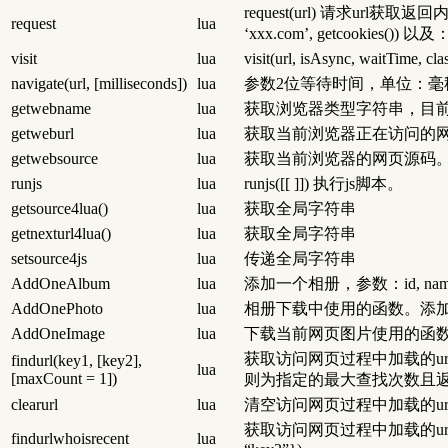
request(url) 请求url
request
lua
‘xxx.com’, getcookies()) 以及： 
visit
lua
visit(url, isAsync, waitTim
navigate(url, [milliseconds])
lua
参数2位等待时间，单位：毫
getwebname
lua
获取浏览器类型字符串，目前：cef
getweburl
lua
获取当前浏览器正在访问的
getwebsource
lua
获取当前浏览器的网页源码
runjs
lua
runjs([[ ]]) 执行js脚本。
getsource4lua()
lua
获取全局字符串
getnexturl4lua()
lua
获取全局字符串
setsource4js
lua
传递全局字符串
AddOneAlbum
lua
添加一个相册，参数：id, name, url, p
AddOnePhoto
lua
相册下载中使用的函数。添加一个图片，参数：i
AddOneImage
lua
下载当前网页图片使用的函数。添加一个图片
获取访问网页过程中加载的ur
findurl(key1, [key2],
lua
[maxCount = 1])
则为指定的最大查找次数且返回table；
clearurl
lua
清空访问网页过程中加载的ur
获取访问网页过程中加载的url，最先
findurlwhoisrecent
lua