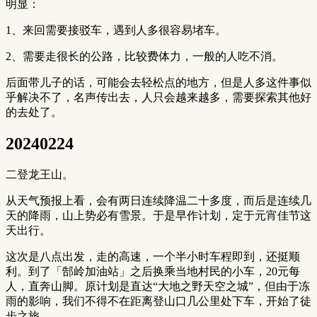
明显：
1、来回需要接驳车，遇到人多很容易堵车。
2、需要走很长的公路，比较费体力，一般的人吃不消。
后面带儿子的话，可能会去轻松点的地方，但是人多这件事似
乎解决不了，名声传出去，人只会越来越多，需要探索其他好
的去处了。
20240224
二登龙王山。
从天气预报上看，会有两日连续降温二十多度，而后是连续几
天的降雨，山上势必有雪景。于是早作计划，定于元宵佳节这
天出行。
这次是八点出发，走的高速，一个半小时车程即到，还挺顺
利。到了「郜岭加油站」之后换乘当地村民的小车，20元每
人，直奔山脚。原计划是直达“大地之野天空之城”，但由于冻
雨的影响，我们不得不在距离登山口几公里处下车，开始了徒
步之旅。