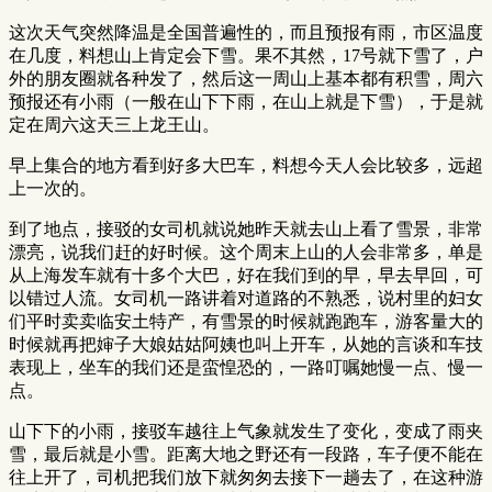
这次天气突然降温是全国普遍性的，而且预报有雨，市区温度
在几度，料想山上肯定会下雪。果不其然，17号就下雪了，户
外的朋友圈就各种发了，然后这一周山上基本都有积雪，周六
预报还有小雨（一般在山下下雨，在山上就是下雪），于是就
定在周六这天三上龙王山。
早上集合的地方看到好多大巴车，料想今天人会比较多，远超
上一次的。
到了地点，接驳的女司机就说她昨天就去山上看了雪景，非常
漂亮，说我们赶的好时候。这个周末上山的人会非常多，单是
从上海发车就有十多个大巴，好在我们到的早，早去早回，可
以错过人流。女司机一路讲着对道路的不熟悉，说村里的妇女
们平时卖卖临安土特产，有雪景的时候就跑跑车，游客量大的
时候就再把婶子大娘姑姑阿姨也叫上开车，从她的言谈和车技
表现上，坐车的我们还是蛮惶恐的，一路叮嘱她慢一点、慢一
点。
山下下的小雨，接驳车越往上气象就发生了变化，变成了雨夹
雪，最后就是小雪。距离大地之野还有一段路，车子便不能在
往上开了，司机把我们放下就匆匆去接下一趟去了，在这种游