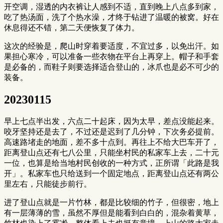
开空调，湿透的内衣裤让人感到不适，直到晚上八点多到家，
吃了热汤面，洗了个热水澡，才终于钻进了温暖的被窝。好在
休息得还不错，第二天便恢复了体力。
这次的经验是，爬山时穿着要适度，不宜过多，以免出汗。如
果担心寒冷，可以准备一些衣物在平台上再穿上。帽子和手套
是必备的，而鞋子则要选择适合登山的，冰爪也是必不可少的
装备。
20230115
早上七点半出发，六点二十起床，因为太早，差点没能起来。
咬牙坚持还是去了，不过还是迟到了几分钟，下次务必提前。
高速路堵走的地面，差不多十点到。再往上不给大巴车开了，
距离登山点还有七八公里，只能坐村民的私家车上去，二十元
一位，也算是给当地村民创收的一种方式，正所谓「此路是我
开」。私家车也只给送到一个固定地点，距离登山点还有两公
里左右，只能徒步前行。
进了登山点就是一片竹林，都是比较细的竹子，但很密，地上
有一层薄薄的雪，虽然不厚但是能看到白白的，混杂着黄草，