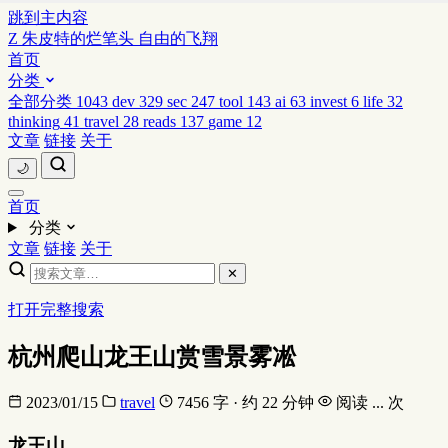
跳到主内容
Z
朱皮特的烂笔头
自由的飞翔
首页
分类
全部分类
1043
dev
329
sec
247
tool
143
ai
63
invest
6
life
32
thinking
41
travel
28
reads
137
game
12
文章
链接
关于
🌙
首页
分类
文章
链接
关于
✕
打开完整搜索
杭州爬山龙王山赏雪景雾凇
2023/01/15
travel
7456 字 · 约 22 分钟
阅读
...
次
龙王山