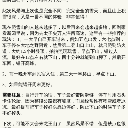
回时四公里，合计得有六七公里。
此次风景与上次也是完全不同，完完全全的雪天，而且山上积
雪很深，又是一番不同的体验，非常值得！
现在爬雪山的人越来越多了，以后再来会越来越多堵，回到家
看新闻里说，因为去太子尖万人滞留高速。这里有一些推荐的
玩法： 1、一大早自己开车过来，例如五点出发，六七点到，
车子停在大地之野附近，然后第二登山口上山。就只爬到防火
道，大约1.5小时登顶，拍拍照玩玩雪，早点下山，错过人
流。最好在12点左右就下山，四十分钟就能到山脚了，然后开
车回，错开高峰。
2、前一晚开车到民宿入住，第二天一早爬山，早点下山。
3、如果能错开周末更好。
需要注意
：自行开车的话，车子最好带防滑链，停车时用石头
卡住轮胎。因为整段公路都有坡度，而且经常性有积雪或者冰
冻。最好提前把车子掉好头靠边停好，防止下山的时候车子多
不好掉头。
下次，可能不大会来龙王山了，虽然风景不错，但是缺点也很