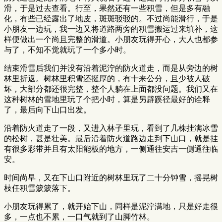
滑，于是过去查看。行至，果然还有一些积雪，但是多有融
化，有些已经露出了地皮，斑斑驳驳的。不过尚能滑行，于是
小朋友一边玩，我一边又将道路两旁的积雪搬运过来填补，这
样便做出一个尚且完整的滑道。小朋友玩得开心，大人也都参
与了，不知不觉就玩了一个多小时。
结束滑雪后我们并没有沿着泥泞的防火道走，而是从旁边的树
林里折返。树林里积雪还挺厚的，有十来公分，且少被人破
坏，大部分都还很完整，整个人躺在上面都没问题。我们又在
这种树林的雪地里玩了个把小时，算是另辟蹊径最好的诠释
了，最后向下山口出发。
沿着防火道走了一段，又进入林子里玩，看到了几株挂满冰雪
的松树，甚是壮美。最后沿着防火道路边走到下山口，就是挂
有很多彩带并且有太阳能板的地方，一侧通往安吉一侧通往临
安。
时间尚早，又在下山口附近的树林里玩了二十分钟雪，摇晃树
枝任积雪簌簌落下。
小朋友玩得累了，就开始下山，同样是泥泞满地，只是好走很
多，一点也不累，一口气就到了山脚竹林。