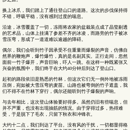
换上冰爪，我们踏上了通往登山口的道路。这次的步伐保持得
不错，呼吸平稳，没有感到过度的喘息。
沿途，冰雪覆盖了一切，冻雨将农家的盆栽装点成了晶莹剔透
的艺术品，山体上挂满了参差不齐的冰凌，而路旁的竹子被冰
雪压弯，形成了一道道难以逾越的障碍。
偶尔，我们会听到竹子因承受不住重量而爆裂的声音，仿佛自
然界的鞭炮声，爆竹爆竹，真的是名副其实。正行走间，忽然
面前一竹子爆开，声音巨响，吓人一跳。在这样一种既紧张又
兴奋的氛围中，我们终于在大约40分钟后到达了登山口。
起初的路段依旧是熟悉的竹林，但这次它们无一例外地被冻雨
压倒，宛如被大雪压弯的麦苗。山路也被弯倒的竹子遮盖，我
们不得不在竹林下穿行，偶尔还能听到竹子爆裂的声响。
与去年相比，这次登山体验要好得多。虽然仍旧有些喘息，但
并不严重，也没有出现抽筋的情况。由于穿得过多，热得难
受，于是脱下了毛衣，只留下秋衣和冲锋衣。
大约十二点，我们到达了平台。没有风的干扰，一切都显得格