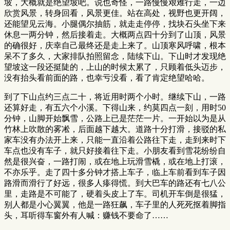
坡，大概就是绝望坡吧。说也奇怪，一路慢慢艰难行走，一边
欣赏风景，转身回看，风景更佳。站在高处，视野也更开阔，
还能望见云海。小腿偶尔抽筋，就走走停停，找块石头坐下来
休息一两分钟，然后接着走。大概两点四十分到了山顶，风景
的确很好，庆幸自己最终还是走上来了。山顶寒风呼啸，根本
呆不了多久，大家排队拍照留念，陆续下山。下山时才发现绝
望坡这一段还挺陡的，上山的时候太累了，只顾着低头迈步，
没有抬头看前面的路，也幸亏没看，看了肯定绝望哈哈。
到了下山点约三点二十，将近用时两个小时。继续下山，一路
还算好走，有五六个小溪。下得山来，约莫四点一刻，用时50
分钟，山脚开始飘雪，公路上已是茫茫一片。一开始以为是从
竹林上吹散的雾凇，后面越下越大。道路十分打滑，接驳的私
家车没有办法开上来，只能一直沿着公路往下走，走到来时下
车点也没有车子，就只好接着往下走。小朋友看到雪花纷纷自
然是很兴奋，一路打闹，或在地上玩滑雪橇，或在地上打滚，
不亦乐乎。走了四十多分钟才搭上车子，临上车前看到车子因
路滑而滑行了好远，很多人瘆得慌。到大巴车的路还有七八公
里，走路是不可能了，硬着头皮上了车。司机开车倒是很猛，
别人都是小心翼翼，他是一路狂飙，车子里的人死死抠着脚指
头，耳听得车窗外有人喊：赚钱不要命了……