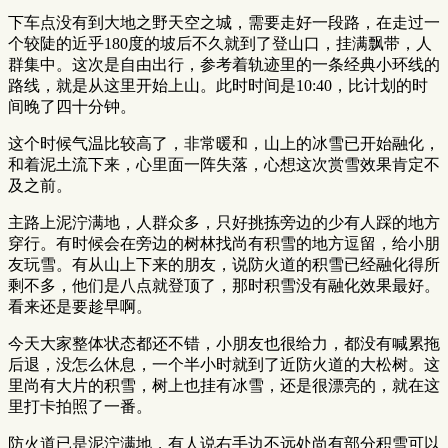
下车点没有到大地之野天空之城，需要走好一段路，在走过一
个较陡的近乎180度的坡后不久就到了登山口，挂满飘带，人
群集中。这次是自由出行，参考着轨迹里的一条经典小环线的
路线，就是从这里开始上山。此时时间是10:40，比计划的时
间晚了四十分钟。
这个时候气温比较高了，非常暖和，山上的冰雪已开始融化，
和着泥土流下来，心里面一阵失落，心想这次赏雪效果肯定不
及之前。
主路上泥泞满地，人群众多，只好挑拣旁边的少有人踩的地方
穿行。有时候会在旁边的树林找尚有积雪的地方逗留，给小朋
友玩雪。有从山上下来的朋友，说防火道的积雪已经融化得所
剩不多，他们是八点就登顶了，那时积雪没有融化效果最好。
看来还是要趁早啊。
今天大家整体状态都还不错，小朋友也很给力，都没有喊累拖
后退，没怎么休息，一个半小时就到了近防火道的大松树。这
里尚有大片的积雪，树上也挂有冰雪，还是很漂亮的，就在这
里打卡拍照了一番。
防火道已是泥泞满地，有人说右手边不远处尚有部分积雪可以