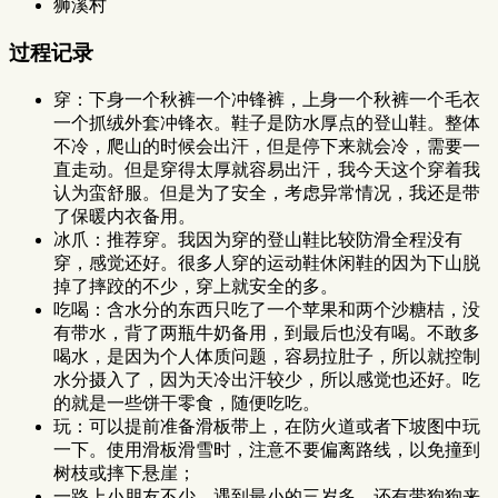
狮溪村
过程记录
穿：下身一个秋裤一个冲锋裤，上身一个秋裤一个毛衣
一个抓绒外套冲锋衣。鞋子是防水厚点的登山鞋。整体
不冷，爬山的时候会出汗，但是停下来就会冷，需要一
直走动。但是穿得太厚就容易出汗，我今天这个穿着我
认为蛮舒服。但是为了安全，考虑异常情况，我还是带
了保暖内衣备用。
冰爪：推荐穿。我因为穿的登山鞋比较防滑全程没有
穿，感觉还好。很多人穿的运动鞋休闲鞋的因为下山脱
掉了摔跤的不少，穿上就安全的多。
吃喝：含水分的东西只吃了一个苹果和两个沙糖桔，没
有带水，背了两瓶牛奶备用，到最后也没有喝。不敢多
喝水，是因为个人体质问题，容易拉肚子，所以就控制
水分摄入了，因为天冷出汗较少，所以感觉也还好。吃
的就是一些饼干零食，随便吃吃。
玩：可以提前准备滑板带上，在防火道或者下坡图中玩
一下。使用滑板滑雪时，注意不要偏离路线，以免撞到
树枝或摔下悬崖；
一路上小朋友不少，遇到最小的三岁多，还有带狗狗来