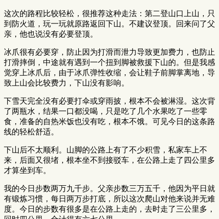
这次的路程比较轻松，很推荐这种走法：第二登山口上山，只
到防火道，玩一玩就原路返回下山。不建议登顶。回来问了父
亲，他也说没有必要登顶。
冰爪很有必要穿，防止因为打滑而泄力导致更加费力，也防止
打滑摔倒，中途就有遇到一个扭到脚被救援下山的。但是我感
觉穿上冰爪后，由于冰爪弹性收缩，会让鞋子前脚掌离地，导
致上山会比较费力，下山没有影响。
下雪天完全没有必要打伞或穿雨披，根本不会被淋湿。这次背
了两瓶水，结果一口都没喝，只是吃了几个水果吃了一些零
食，准备的自热米饭也没有吃，根本不饿。可见今日的这条路
线的轻松舒适。
下山后不太顺利。山脚的公路上有了不少积雪，私家车上不
来，后面又很堵，根本坐不到接驳车，在公路上走了四公里多
才算坐到车。
我的今日步数两万九千步。父亲步数三万五千，他因为平日就
有锻炼习惯，每日两万步打底，所以这次爬山对他来说并无难
度。今日的步数有很多是在公路上走的，去时走了三公里多，