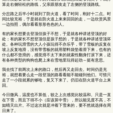
算走右侧轻松的路线，父亲跟朋友走了左侧的登顶路线。
分岔路之后半小时就到了防火道，看了时间，刚好十二点。时
间比较充裕，于是就在防火道上来来回回的走，一边欣赏风景
一边拍照，偶尔看看形形色色的人。
有的家长想要去登顶但孩子不想，于是就各种讲述登顶的好
处；有的家长不想登顶但是孩子想的，于是就各种讲述登顶坏
处。各种玩滑雪的大人小孩玩得不亦乐乎，带了雪板的反复在
坡上反复地滑，没有带雪板的就用塑料袋垫着滑下来，也有的
什么都不垫滑的，感觉滑不太下来的就索性翻身打滚下来，还
有各种类型的狗狗也爬上来在雪地里玩得起劲～挺有意思。
我去找了前两次上来的路口，然后再又走回去。时间仍是充
裕，就想着要么走一段登顶的路看看能不能碰到他们。可惜只
走了一小段就累的够呛，复又下来了。仍旧在防火道平台上来
回。
今日微风，温度也不算低，较之上次感觉比较温和。只是一直
在下雪，而且下得不小（应该算中雪），所以能见度不高，不
如晴天出片。不过这次就是冲着下雪来的，要不然就选择在周
日来了。