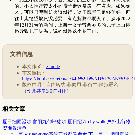
的。不太推荐带太小的孩子走这条路，有点虐。如果要
来，可以只爬到防火道就行，这里风景已足够美好，再
往上走绝望坡真没必要，有点折腾小朋友了。参考2022
年12月31号的新闻，上海一女子带两岁多的儿子上山迷
路导致儿子失温，说的就是这个龙王山。
文档信息
本文作者：
zhupite
本文链接：
https://zhupite.com/travel/%E6%9D%AD%E5
版权声明：自由转载-非商用-非衍生-保持署名
（
创意共享3.0许可证
）
相关文章
夏日细雨漫步
富阳九仰坪徒步
夏日绍兴 city walk
户外出行物
资准备清单
← 上一篇
VisualStudio高效开发配置参考
下一篇 →
相册图片