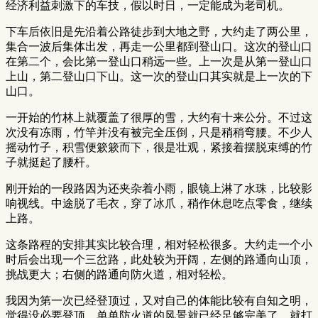
经济利益刺激下的车技，假以时日，一定能成为老司机。
下车后依旧是先沿着公路徒步到大地之野，大约走了两公里，
集合一波后集体出发，再走一公里都到登山口。这次的登山口
在第二个，会比第一登山口稍远一些。上一次是从第一登山口
上山，第二登山口下山。这一次的登山口其实就是上一次的下
山口。
一开始的竹林上就覆盖了很厚的雪，大约有十来公分。不过这
次没有冻雨，竹竿并没有被完全压倒，只是稍稍弯腰。不少人
摇动竹子，积雪便簌簌而下，很是壮观，紧接着摆脱束缚的竹
子就挺起了腰杆。
刚开始的一段路因为还夹杂着小雨，眼镜上淋了水珠，比较影
响视线。中途脱了毛衣，穿了冰爪，稍作休息吃点零食，继续
上路。
这条路程的安排其实比较合理，相对轻松很多。大约走一个小
时后会出现一个三岔路，此处较为开阔，左侧的路通向山顶，
挑战更大；右侧的路通向防火道，相对轻松。
我因为第一次已经登顶过，又对自己的体能比较有自知之明，
觉得没必要登顶，单单防火道的风景就已经足够完美了，就打