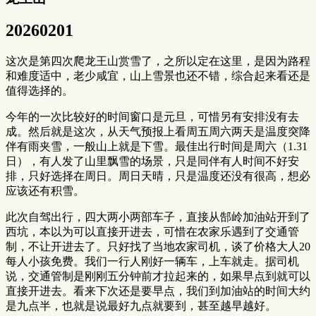
20260201
这次是第四次爬龙王山赏雪了，之所以定在这里，是因为路程
和难度适中，老少咸宜，山上雪景也还不错，综合起来看还是
值得选择的。
今年的一次比较好的时间窗口是元旦，可惜另有安排没有去
成。然后就是这次，从天气预报上看周五周六两天是温度突降
伴有雨夹雪，一般山上就是下雪。最佳出行时间是周六（1.31
日），有人发了山里飘雪的场景，只是同伴有人时间不好安
排，只好选择在周日。周日天晴，只是温度还没有很高，想必
应该还有积雪。
此次自驾出行，四大两小两部车子，直接从郜岭加油站开到了
西坑，本以为可以直接开进去，可惜在农家乐遇到了交通管
制，不让开进去了。只好找了当地农家司机，谈了价格大人20
每人小孩免费。我们一行人刚好一辆车，上车就走。据司机
说，交通管制是刚刚五分钟前才拉起来的，如果早点到就可以
直接开进去。看来下次还是要早点，我们到加油站的时间大约
是九点半，也就是说最好九点就要到，甚至越早越好。