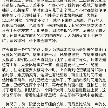
竹林也染上了雾凇，整体看上去也挺有意境。上山的路大家走
得很快，结果走了差不多一个多小时，我的俩小腿就开始轮番
抽筋，心想完蛋，平时爬山带儿子走个两三个小时都随随便便
的事情，今天却掉链子。可能是走得太快的缘故，大概到
12:20的时候，实在走不动了，就坐下来吃点东西。同行的人
误把我当领队，也跟着坐下来埋锅做饭，其实这里到防火道也
只有十分钟左右了，那里是计划吃午饭的地方。后来到了防火
道，还是庆幸在前面的地方吃的东西，因为防火道上比较空
旷，寒风凛冽，坐下来会非常冷。
防火道是一条空旷的路，是人为把草木砍掉后做出来的防止山
火蔓延的隔离带。这里比较平坦，风景也很赞，在这里摄影的
人很多，我们以为防火道就是山顶了，逗留了许久。后来方知
还有山顶，风景比这里好一些，但是需要经过一个「绝望
坡」，往返还需要大概两个小时。上次听到绝望坡是爬武功山
的时候，难度确实有。这里也有绝望坡，而且往返时间不短，
估计也不简单。此时已经近一点半了，下山的出发时间定的是
三点，已经不足两个小时了。再考虑到前面小腿一直抽筋，就
打了退堂鼓。刚认识的一个同行大哥，鼓励着慢慢往上爬，这
才咬牙坚持，看看能走到哪里吧，实在坚持不住就中途折返。
一路爬升，前一段是比较平缓的长坡，而后是比较陡一点的长