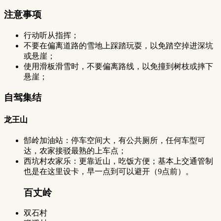
注意事项
行动听从指挥；
不要在偏离道路的雪地上踩踏玩耍，以免踏空掉进深坑
或悬崖；
使用滑板滑雪时，不要偏离路线，以免撞到树枝或摔下
悬崖；
自驾集结
龙王山
郜岭加油站：停车空间大，有公共厕所，任何车型可
达，农家接驳最熟的上车点；
西坑村农家乐：更靠近山，吃饭方便；基本上交通管制
也是在这里设卡，早一点到可以避开（9点前）。
百丈岭
双石村