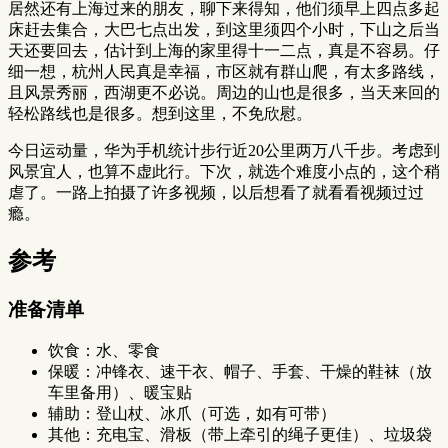
居然还有上海过来的朋友，聊下来得知，他们须早上四点多起
床赶去集合，大巴七点出发，到这里须四个小时，下山之后当
天还要回去，估计到上海的家里得十一二点，真是不容易。仔
细一想，杭州人民真是幸福，市区就有群山爬，有太多路线，
且风景秀丽，西湖更不必说。周边的山也是很多，当天来回的
轻松路线也是很多。想到这里，不免欣慰。
今日运动量，华为手机统计步行近20公里两万八千步。考虑到
风景宜人，也算不虚此行。下次，就选个难度小点的，这个稍
虐了。一路上拍摄了许多视频，以后想看了就看看视频过过
瘾。
参考
准备清单
饮食：水、零食
保暖：冲锋衣、速干衣、帽子、手套、干燥的鞋袜（放
车里备用）、暖宝贴
辅助：登山杖、冰爪（可选，如有可带）
其他：充电宝、滑板（带上牵引的绳子更佳）、垃圾袋