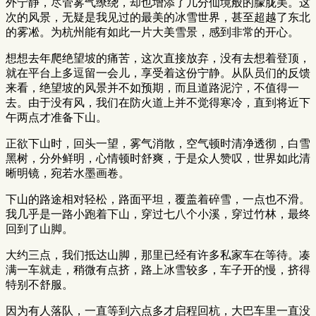
外宁静，尽管雾气缭绕，却也增添了几分仙境般的朦胧美。这
次的风景，无疑是我见过的最美的冰雪世界，甚至超越了东北
的雾凇。为杭州能有如此一片大美雪景，感到非常的开心。
想想去年爬绝望坡的痛苦，这次直接放弃，没有去想着登顶，
就在平台上多逗留一会儿，享受着这份宁静。从队员们的反馈
来看，绝望坡的风景并不如预期，而且道路泥泞，不值得一
去。由于没有风，我们在防火道上并不觉得寒冷，直到将近下
午两点才准备下山。
正欲下山时，回头一望，雾气消散，空气顿时清净透彻，白雪
黑树，分外鲜明，心情顿时舒爽，于是众人赞叹，世界如此清
晰明镜，宛若水墨画卷。
下山的路途相对轻松，路面平坦，覆盖着碎雪，一点也不滑。
我几乎是一路小跑着下山，穿过七八个小溪，穿过竹林，最终
回到了山脚。
大约三点，我们抵达山脚，那里已经有许多私家车在等待。凑
满一车就走，稍微有点挤，路上冰雪较多，车子开的慢，挤得
特别不舒服。
因为有人落队，一直等到六点多才启程回杭，大巴车里一直没