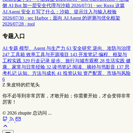
侧 AI Bot 加一层安全代理与沙箱
2026/07/31 · sec
Ruxu 这篇
AI Agent 安全 II 写了什么：沙箱、提示注入与输入校验
2026/07/30 · sec
Harbor：面向 AI Agent 的评测与优化框架
2026/07/28 · tool
专题入口
AI 专题
模型、Agent 与生产力
63
安全研究
逆向、攻防与治理
247
工具箱
效率工具与开源项目
143
开发笔记
编程、框架与
工程实践
329
行走记录
徒步、旅行与城市观察
28
生活实践
健
康、家常与日常经验
32
读书笔记
阅读、摘抄与书影音
137
思
考札记
认知、方法与成长
41
投资认知
资产配置、市场与风险
6
Z
朱皮特的烂笔头
你不必等到非常厉害，才敢开始；你需要开始，才会变得非常
厉害！
© 2026
zhupite
总访问
...