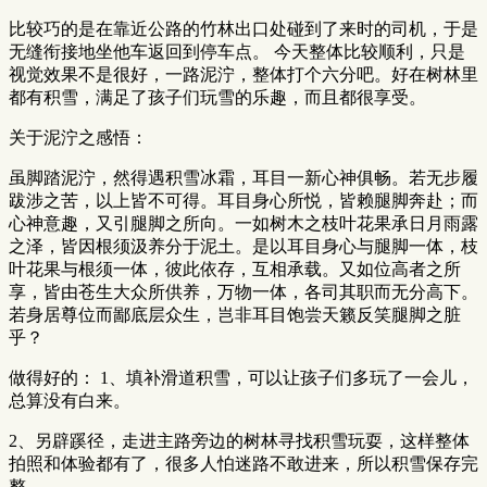
比较巧的是在靠近公路的竹林出口处碰到了来时的司机，于是
无缝衔接地坐他车返回到停车点。 今天整体比较顺利，只是
视觉效果不是很好，一路泥泞，整体打个六分吧。好在树林里
都有积雪，满足了孩子们玩雪的乐趣，而且都很享受。
关于泥泞之感悟：
虽脚踏泥泞，然得遇积雪冰霜，耳目一新心神俱畅。若无步履
跋涉之苦，以上皆不可得。耳目身心所悦，皆赖腿脚奔赴；而
心神意趣，又引腿脚之所向。一如树木之枝叶花果承日月雨露
之泽，皆因根须汲养分于泥土。是以耳目身心与腿脚一体，枝
叶花果与根须一体，彼此依存，互相承载。又如位高者之所
享，皆由苍生大众所供养，万物一体，各司其职而无分高下。
若身居尊位而鄙底层众生，岂非耳目饱尝天籁反笑腿脚之脏
乎？
做得好的： 1、填补滑道积雪，可以让孩子们多玩了一会儿，
总算没有白来。
2、另辟蹊径，走进主路旁边的树林寻找积雪玩耍，这样整体
拍照和体验都有了，很多人怕迷路不敢进来，所以积雪保存完
整。