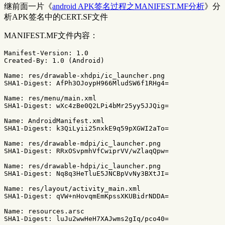
继前面一片《
android APK签名过程之MANIFEST.MF分析
》分
析APK签名中的CERT.SF文件
MANIFEST.MF文件内容：
Manifest-Version: 1.0

Created-By: 1.0 (Android)

Name: res/drawable-xhdpi/ic_launcher.png

SHA1-Digest: AfPh3OJoypH966MludSW6f1RHg4=

Name: res/menu/main.xml

SHA1-Digest: wXc4zBe0Q2LPi4bMr25yy5JJQig=

Name: AndroidManifest.xml

SHA1-Digest: k3QiLyii25nxkE9q59pXGWI2aTo=

Name: res/drawable-mdpi/ic_launcher.png

SHA1-Digest: RRxOSvpmhVfCwiprVV/wZlaqQpw=

Name: res/drawable-hdpi/ic_launcher.png

SHA1-Digest: Nq8q3HeTluE5JNCBpVvNy3BXtJI=

Name: res/layout/activity_main.xml

SHA1-Digest: qVW+nHovqmEmKpssXKUBidrNDDA=

Name: resources.arsc

SHA1-Digest: luJu2wwHeH7XAJwms2gIq/pco40=
