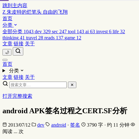
跳到主内容
Z
朱皮特的烂笔头
自由的飞翔
首页
分类
全部分类
1043
dev
329
sec
247
tool
143
ai
63
invest
6
life
32
thinking
41
travel
28
reads
137
game
12
文章
链接
关于
🌙
首页
分类
文章
链接
关于
✕
打开完整搜索
android APK签名过程之CERT.SF分析
2013/07/12
dev
android
·
签名
3790 字 · 约 11 分钟
阅读
...
次