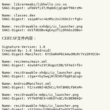
Name: lib/armeabi/libhello-jni.so

SHA1-Digest: uFb6Vfi3T/Rq0dvjgCqW7fKKrzM=

Name: classes.dex

SHA1-Digest: zaipAFvc+AzMSc2nJJG9zIrrfqE=

Name: res/drawable-xxhdpi/ic_launcher.png

CERT.SF文件内容：
Signature-Version: 1.0

Created-By: 1.0 (Android)

SHA1-Digest-Manifest: KYIkAR4PbCA4w3MLMr7ViERYEC0=

Name: res/menu/main.xml

SHA1-Digest: 4zwSAYv23t3kqpzCDB/SFXeI+fE=

Name: res/drawable-xhdpi/ic_launcher.png

SHA1-Digest: cIga++hy5wqjHl9IHSfbg8tqCug=

Name: AndroidManifest.xml

SHA1-Digest: FZ/sx6NI+BZkCi/hVlBHDLFbKxM=

Name: res/drawable-mdpi/ic_launcher.png

SHA1-Digest: VY7kOF8E3rn8EUTvQC/DcBEN6kQ=

Name: res/drawable-hdpi/ic_launcher.png

SHA1-Digest: stS7pUucSY0GgAVoESyO3Y7SanU=
