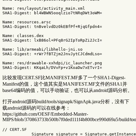
Name: res/layout/activity_main.xml

SHA1-Digest: bl4WBWN5ooqlzio7tNRqDWt3oWM=

Name: resources.arsc

SHA1-Digest: tnBvelvdDz0kEBfPf+RjqGfpdn4=

Name: classes.dex

SHA1-Digest: lxB86ol+PFq8rG2IpToRpZi2JcI=

Name: lib/armeabi/libhello-jni.so

SHA1-Digest: +rWr7fBTZjm2JnvJytCJCdmdLso=

Name: res/drawable-xxhdpi/ic_launcher.png

比较发现CERT.SF比MANIFEST.MF多了一个SHA1-Digest-
Manifest的值，这个值其实是MANIFEST.MF文件的SHA1并
base64编码的值，可以手动验证，也可以从android源码分析。
打开android源码build/tools/signapk/SignApk.java分析，没有下
载android源码的可以在线参考：
https://github.com/OESF/Embedded-Master-
MIPS/blob/370863733b500b7f0ded111f4b800bce990d69a5/build/tool
// CERT.SF
Signature
signature
=
Signature
.
getInstance