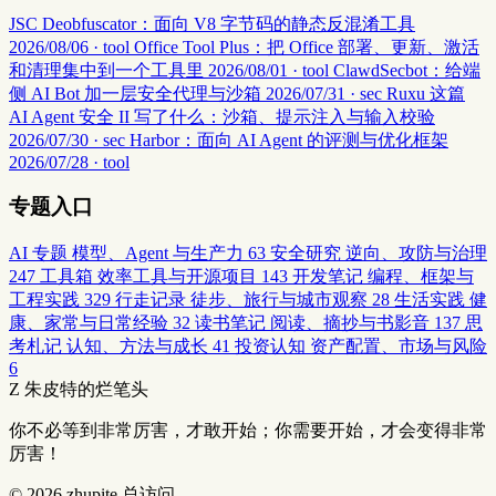
JSC Deobfuscator：面向 V8 字节码的静态反混淆工具
2026/08/06 · tool
Office Tool Plus：把 Office 部署、更新、激活
和清理集中到一个工具里
2026/08/01 · tool
ClawdSecbot：给端
侧 AI Bot 加一层安全代理与沙箱
2026/07/31 · sec
Ruxu 这篇
AI Agent 安全 II 写了什么：沙箱、提示注入与输入校验
2026/07/30 · sec
Harbor：面向 AI Agent 的评测与优化框架
2026/07/28 · tool
专题入口
AI 专题
模型、Agent 与生产力
63
安全研究
逆向、攻防与治理
247
工具箱
效率工具与开源项目
143
开发笔记
编程、框架与
工程实践
329
行走记录
徒步、旅行与城市观察
28
生活实践
健
康、家常与日常经验
32
读书笔记
阅读、摘抄与书影音
137
思
考札记
认知、方法与成长
41
投资认知
资产配置、市场与风险
6
Z
朱皮特的烂笔头
你不必等到非常厉害，才敢开始；你需要开始，才会变得非常
厉害！
© 2026
zhupite
总访问
...