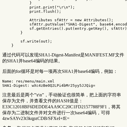
}
print
.
print
(
"\r\n"
);
print
.
flush
();
Attributes
sfAttr
=
new
Attributes
();
sfAttr
.
putValue
(
"SHA1-Digest"
,
base64
.
encod
sf
.
getEntries
().
put
(
entry
.
getKey
(),
sfAttr
)
}
sf
.
write
(
out
);
}
通过代码可以发现SHA1-Digest-Manifest是MANIFEST.MF文件
的SHA1并base64编码的结果。
后面的for循环是对每一项再次SHA1并base64编码，例如：
Name: res/menu/main.xml

注意最后是两个”\r\n”，手动验证也很简单，把上面的字符串
保存为文件，并查看文件的HASH值是：
E33C12018BF6DEDDE4AA9CC20C1FD2157788F9F1，将其
保存为二进制文件并对文件进行一次base64编码，可得
4zwSAYv23t3kqpzCDB/SFXeI+fE=