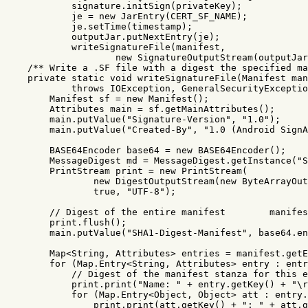
signature
.
initSign
(
privateKey
);
je
=
new
JarEntry
(
CERT_SF_NAME
);
je
.
setTime
(
timestamp
);
outputJar
.
putNextEntry
(
je
);
writeSignatureFile
(
manifest
,
new
SignatureOutputStream
(
outputJar
/** Write a .SF file with a digest the specified ma
private
static
void
writeSignatureFile
(
Manifest
man
throws
IOException
,
GeneralSecurityExceptio
Manifest
sf
=
new
Manifest
();
Attributes
main
=
sf
.
getMainAttributes
();
main
.
putValue
(
"Signature-Version"
,
"1.0"
);
main
.
putValue
(
"Created-By"
,
"1.0 (Android SignA
BASE64Encoder
base64
=
new
BASE64Encoder
();
MessageDigest
md
=
MessageDigest
.
getInstance
(
"S
PrintStream
print
=
new
PrintStream
(
new
DigestOutputStream
(
new
ByteArrayOut
true
,
"UTF-8"
);
// Digest of the entire manifest        manifes
print
.
flush
();
main
.
putValue
(
"SHA1-Digest-Manifest"
,
base64
.
en
Map
<
String
,
Attributes
>
entries
=
manifest
.
getE
for
(
Map
.
Entry
<
String
,
Attributes
>
entry
:
entr
// Digest of the manifest stanza for this e
print
.
print
(
"Name: "
+
entry
.
getKey
()
+
"\r
for
(
Map
.
Entry
<
Object
,
Object
>
att
:
entry
.
print
.
print
(
att
.
getKey
()
+
": "
+
att
.
g