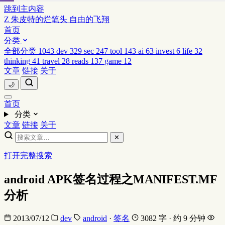
跳到主内容
Z
朱皮特的烂笔头
自由的飞翔
首页
分类
全部分类
1043
dev
329
sec
247
tool
143
ai
63
invest
6
life
32
thinking
41
travel
28
reads
137
game
12
文章
链接
关于
🌙
首页
分类
文章
链接
关于
✕
打开完整搜索
android APK签名过程之MANIFEST.MF
分析
2013/07/12
dev
android
·
签名
3082 字 · 约 9 分钟