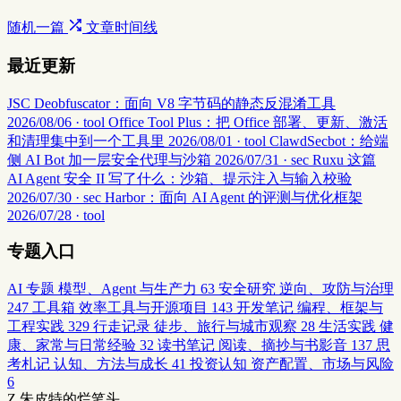
随机一篇
文章时间线
最近更新
JSC Deobfuscator：面向 V8 字节码的静态反混淆工具
2026/08/06 · tool
Office Tool Plus：把 Office 部署、更新、激活
和清理集中到一个工具里
2026/08/01 · tool
ClawdSecbot：给端
侧 AI Bot 加一层安全代理与沙箱
2026/07/31 · sec
Ruxu 这篇
AI Agent 安全 II 写了什么：沙箱、提示注入与输入校验
2026/07/30 · sec
Harbor：面向 AI Agent 的评测与优化框架
2026/07/28 · tool
专题入口
AI 专题
模型、Agent 与生产力
63
安全研究
逆向、攻防与治理
247
工具箱
效率工具与开源项目
143
开发笔记
编程、框架与
工程实践
329
行走记录
徒步、旅行与城市观察
28
生活实践
健
康、家常与日常经验
32
读书笔记
阅读、摘抄与书影音
137
思
考札记
认知、方法与成长
41
投资认知
资产配置、市场与风险
6
Z
朱皮特的烂笔头