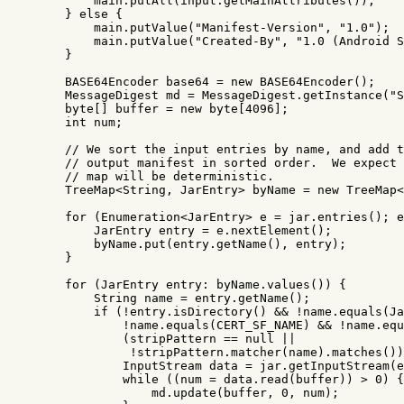
main
.
putAll
(
input
.
getMainAttributes
());
}
else
{
main
.
putValue
(
"Manifest-Version"
,
"1.0"
);
main
.
putValue
(
"Created-By"
,
"1.0 (Android S
}
BASE64Encoder
base64
=
new
BASE64Encoder
();
MessageDigest
md
=
MessageDigest
.
getInstance
(
"S
byte
[]
buffer
=
new
byte
[
4096
];
int
num
;
// We sort the input entries by name, and add t
// output manifest in sorted order.  We expect 
// map will be deterministic.
TreeMap
<
String
,
JarEntry
>
byName
=
new
TreeMap
<
for
(
Enumeration
<
JarEntry
>
e
=
jar
.
entries
();
e
JarEntry
entry
=
e
.
nextElement
();
byName
.
put
(
entry
.
getName
(),
entry
);
}
for
(
JarEntry
entry:
byName
.
values
())
{
String
name
=
entry
.
getName
();
if
(!
entry
.
isDirectory
()
&&
!
name
.
equals
(
Ja
!
name
.
equals
(
CERT_SF_NAME
)
&&
!
name
.
equ
(
stripPattern
==
null
||
!
stripPattern
.
matcher
(
name
).
matches
())
InputStream
data
=
jar
.
getInputStream
(
e
while
((
num
=
data
.
read
(
buffer
))
>
0
)
{
md
.
update
(
buffer
,
0
,
num
);