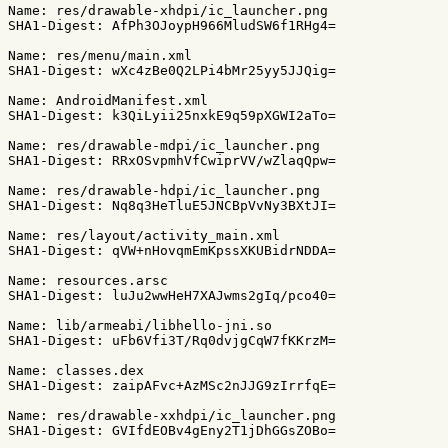
Name: res/drawable-xhdpi/ic_launcher.png

SHA1-Digest: AfPh3OJoypH966MludSW6f1RHg4=

Name: res/menu/main.xml

SHA1-Digest: wXc4zBe0Q2LPi4bMr25yy5JJQig=

Name: AndroidManifest.xml

SHA1-Digest: k3QiLyii25nxkE9q59pXGWI2aTo=

Name: res/drawable-mdpi/ic_launcher.png

SHA1-Digest: RRxOSvpmhVfCwiprVV/wZlaqQpw=

Name: res/drawable-hdpi/ic_launcher.png

SHA1-Digest: Nq8q3HeTluE5JNCBpVvNy3BXtJI=

Name: res/layout/activity_main.xml

SHA1-Digest: qVW+nHovqmEmKpssXKUBidrNDDA=

Name: resources.arsc

SHA1-Digest: luJu2wwHeH7XAJwms2gIq/pco40=

Name: lib/armeabi/libhello-jni.so

SHA1-Digest: uFb6Vfi3T/Rq0dvjgCqW7fKKrzM=

Name: classes.dex

SHA1-Digest: zaipAFvc+AzMSc2nJJG9zIrrfqE=

Name: res/drawable-xxhdpi/ic_launcher.png
