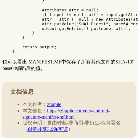
}
Attributes
attr
=
null
;
if
(
input
!=
null
)
attr
=
input
.
getAttr
attr
=
attr
!=
null
?
new
Attributes
(
at
attr
.
putValue
(
"SHA1-Digest"
,
base64
.
enc
output
.
getEntries
().
put
(
name
,
attr
);
}
}
return
output
;
}
也可以看出 MANIFEST.MF中保存了所有其他文件的SHA-1并
base64编码后的值。
文档信息
本文作者：
zhupite
本文链接：
https://zhupite.com/dev/android-
signature-manifest-mf.html
版权声明：自由转载-非商用-非衍生-保持署名
（
创意共享3.0许可证
）