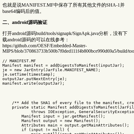
也就是说MANIFEST.MF中保存了所有其他文件的SHA-1并
base64编码后的值。
二、android源码验证
打开android源码build/tools/signapk/SignApk.java分析，没有下
载android源码的可以在线参考：
https://github.com/OESF/Embedded-Master-
MIPS/blob/370863733b500b7f0ded111f4b800bce990d69a5/build/tool
// MANIFEST.MF
Manifest
manifest
=
addDigestsToManifest
(
inputJar
);
je
=
new
JarEntry
(
JarFile
.
MANIFEST_NAME
);
je
.
setTime
(
timestamp
);
outputJar
.
putNextEntry
(
je
);
manifest
.
write
(
outputJar
);
/** Add the SHA1 of every file to the manifest, cre
private
static
Manifest
addDigestsToManifest
(
JarFil
throws
IOException
,
GeneralSecurityExceptio
Manifest
input
=
jar
.
getManifest
();
Manifest
output
=
new
Manifest
();
Attributes
main
=
output
.
getMainAttributes
();
if
(
input
!=
null
)
{