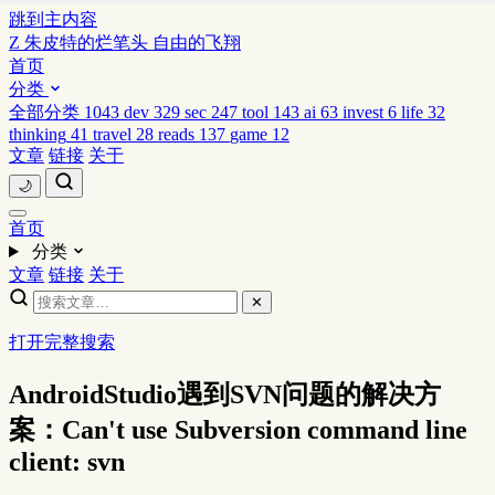
跳到主内容
Z
朱皮特的烂笔头
自由的飞翔
首页
分类
全部分类
1043
dev
329
sec
247
tool
143
ai
63
invest
6
life
32
thinking
41
travel
28
reads
137
game
12
文章
链接
关于
🌙
首页
分类
文章
链接
关于
✕
打开完整搜索
AndroidStudio遇到SVN问题的解决方
案：Can't use Subversion command line
client: svn