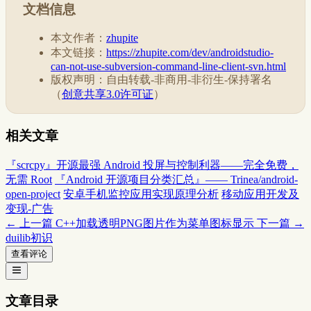
文档信息
本文作者：
zhupite
本文链接：
https://zhupite.com/dev/androidstudio-
can-not-use-subversion-command-line-client-svn.html
版权声明：自由转载-非商用-非衍生-保持署名
（
创意共享3.0许可证
）
相关文章
『scrcpy』开源最强 Android 投屏与控制利器——完全免费，
无需 Root
『Android 开源项目分类汇总』—— Trinea/android-
open-project
安卓手机监控应用实现原理分析
移动应用开发及
变现-广告
← 上一篇
C++加载透明PNG图片作为菜单图标显示
下一篇 →
duilib初识
查看评论
文章目录