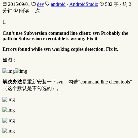
2015/09/01
dev
android
·
AndroidStudio
582 字 · 约 2
分钟
阅读
...
次
1、
Can’t use Subversion command line client: svn Probably the
path to Subversion executable is wrong. Fix it.
Errors found while svn working copies detection. Fix it.
如图：
解决办法
是重新安装一下svn，勾选“command line client tools”
（这个默认是不勾选的）。