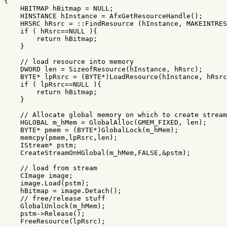
{
HBITMAP
hBitmap
=
NULL
;
HINSTANCE
hInstance
=
AfxGetResourceHandle
();
HRSRC
hRsrc
=
::
FindResource
(
hInstance
,
MAKEINTRES
if
(
hRsrc
==
NULL
){
return
hBitmap
;
}
// load resource into memory  
DWORD
len
=
SizeofResource
(
hInstance
,
hRsrc
);
BYTE
*
lpRsrc
=
(
BYTE
*
)
LoadResource
(
hInstance
,
hRsrc
if
(
lpRsrc
==
NULL
){
return
hBitmap
;
}
// Allocate global memory on which to create stream
HGLOBAL
m_hMem
=
GlobalAlloc
(
GMEM_FIXED
,
len
);
BYTE
*
pmem
=
(
BYTE
*
)
GlobalLock
(
m_hMem
);
memcpy
(
pmem
,
lpRsrc
,
len
);
IStream
*
pstm
;
CreateStreamOnHGlobal
(
m_hMem
,
FALSE
,
&
pstm
);
// load from stream  
CImage
image
;
image
.
Load
(
pstm
);
hBitmap
=
image
.
Detach
();
// free/release stuff  
GlobalUnlock
(
m_hMem
);
pstm
->
Release
();
FreeResource
(
lpRsrc
);