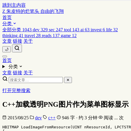
跳到主内容
Z
朱皮特的烂笔头
自由的飞翔
首页
分类
全部分类
1043
dev
329
sec
247
tool
143
ai
63
invest
6
life
32
thinking
41
travel
28
reads
137
game
12
文章
链接
关于
🌙
首页
分类
文章
链接
关于
✕
打开完整搜索
C++加载透明PNG图片作为菜单图标显示
2015/08/25
dev
c++
946 字 · 约 3 分钟
阅读
...
次
HBITMAP
LoadImageFromResource
(
UINT
nResourceId
,
LPCTSTR