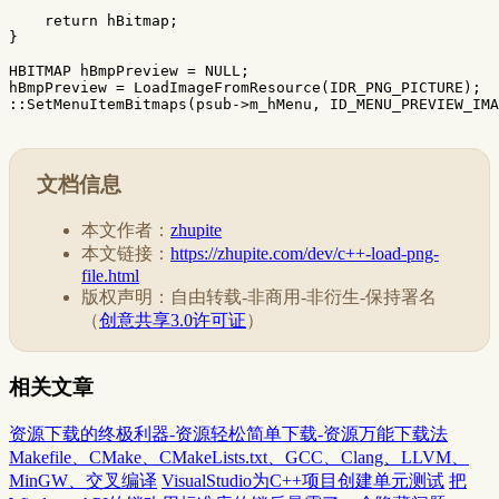
return
hBitmap
;
}
HBITMAP
hBmpPreview
=
NULL
;
hBmpPreview
=
LoadImageFromResource
(
IDR_PNG_PICTURE
);
::
SetMenuItemBitmaps
(
psub
->
m_hMenu
,
ID_MENU_PREVIEW_IMA
文档信息
本文作者：
zhupite
本文链接：
https://zhupite.com/dev/c++-load-png-
file.html
版权声明：自由转载-非商用-非衍生-保持署名
（
创意共享3.0许可证
）
相关文章
资源下载的终极利器-资源轻松简单下载-资源万能下载法
Makefile、CMake、CMakeLists.txt、GCC、Clang、LLVM、
MinGW、交叉编译
VisualStudio为C++项目创建单元测试
把