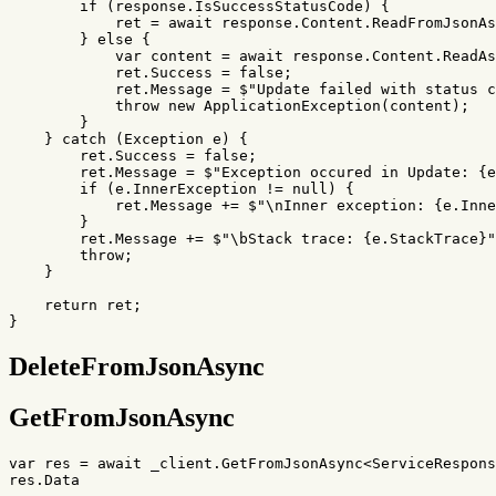
if
(
response
.
IsSuccessStatusCode
)
{
ret
=
await
response
.
Content
.
ReadFromJsonAs
}
else
{
var
content
=
await
response
.
Content
.
ReadAs
ret
.
Success
=
false
;
ret
.
Message
=
$"Update failed with status c
throw
new
ApplicationException
(
content
);
}
}
catch
(
Exception
e
)
{
ret
.
Success
=
false
;
ret
.
Message
=
$"Exception occured in Update: 
{
e
if
(
e
.
InnerException
!=
null
)
{
ret
.
Message
+=
$"\nInner exception: 
{
e
.
Inne
}
ret
.
Message
+=
$"\bStack trace: 
{
e
.
StackTrace
}
"
throw
;
}
return
ret
;
}
DeleteFromJsonAsync
GetFromJsonAsync
var
res
=
await
_client
.
GetFromJsonAsync
<
ServiceRespons
res
.
Data