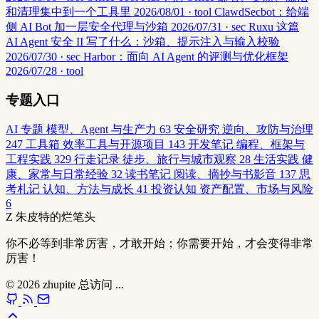
和清理集中到一个工具里
2026/08/01 · tool
ClawdSecbot：给端
侧 AI Bot 加一层安全代理与沙箱
2026/07/31 · sec
Ruxu 这篇
AI Agent 安全 II 写了什么：沙箱、提示注入与输入校验
2026/07/30 · sec
Harbor：面向 AI Agent 的评测与优化框架
2026/07/28 · tool
专题入口
AI 专题
模型、Agent 与生产力
63
安全研究
逆向、攻防与治理
247
工具箱
效率工具与开源项目
143
开发笔记
编程、框架与
工程实践
329
行走记录
徒步、旅行与城市观察
28
生活实践
健
康、家常与日常经验
32
读书笔记
阅读、摘抄与书影音
137
思
考札记
认知、方法与成长
41
投资认知
资产配置、市场与风险
6
Z
朱皮特的烂笔头
你不必等到非常厉害，才敢开始；你需要开始，才会变得非常
厉害！
© 2026
zhupite
总访问
...