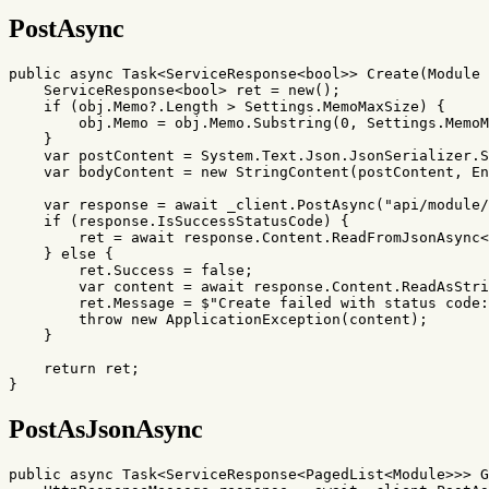
PostAsync
public
async
Task
<
ServiceResponse
<
bool
>>
Create
(
Module
ServiceResponse
<
bool
>
ret
=
new
();
if
(
obj
.
Memo
?.
Length
>
Settings
.
MemoMaxSize
)
{
obj
.
Memo
=
obj
.
Memo
.
Substring
(
0
,
Settings
.
MemoM
}
var
postContent
=
System
.
Text
.
Json
.
JsonSerializer
.
S
var
bodyContent
=
new
StringContent
(
postContent
,
En
var
response
=
await
_client
.
PostAsync
(
"api/module/
if
(
response
.
IsSuccessStatusCode
)
{
ret
=
await
response
.
Content
.
ReadFromJsonAsync
<
}
else
{
ret
.
Success
=
false
;
var
content
=
await
response
.
Content
.
ReadAsStri
ret
.
Message
=
$"Create failed with status code:
throw
new
ApplicationException
(
content
);
}
return
ret
;
}
PostAsJsonAsync
public
async
Task
<
ServiceResponse
<
PagedList
<
Module
>>>
G