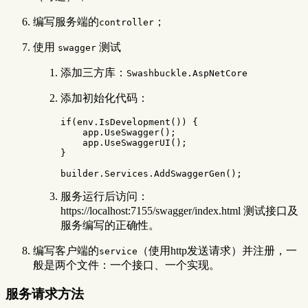
编写服务端的
；
controller
使用
测试
swagger
添加三方库：
Swashbuckle.AspNetCore
添加初始化代码：
if
(
env
.
IsDevelopment
())
{
app
.
UseSwagger
();
app
.
UseSwaggerUI
();
}
builder
.
Services
.
AddSwaggerGen
();
服务运行后访问：
https://localhost:7155/swagger/index.html 测试接口及
服务编写的正确性。
编写客户端的
（使用http发送请求）并注册，一
service
般是两个文件：一个接口、一个实现。
服务请求方法