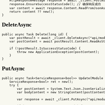
HttpResponseMessage
response
=
await
_client
.
PostAs
response
.
EnsureSuccessStatusCode
();
// 确保响应成功
var
content
=
await
response
.
Content
.
ReadFromJsonAs
return
content
??
new
();
}
DeleteAsync
public
async
Task
Delete
(
long
id
)
{
var
postResult
=
await
_client
.
DeleteAsync
(
"api/mod
var
postContent
=
await
postResult
.
Content
.
ReadAsSt
if
(!
postResult
.
IsSuccessStatusCode
)
{
throw
new
ApplicationException
(
postContent
);
}
}
PutAsync
public
async
Task
<
ServiceResponse
<
bool
>>
Update
(
Module
ServiceResponse
<
bool
>
ret
=
new
();
try
{
var
postContent
=
System
.
Text
.
Json
.
JsonSerializ
var
bodyContent
=
new
StringContent
(
postContent
var
response
=
await
_client
.
PutAsync
(
"api/modu