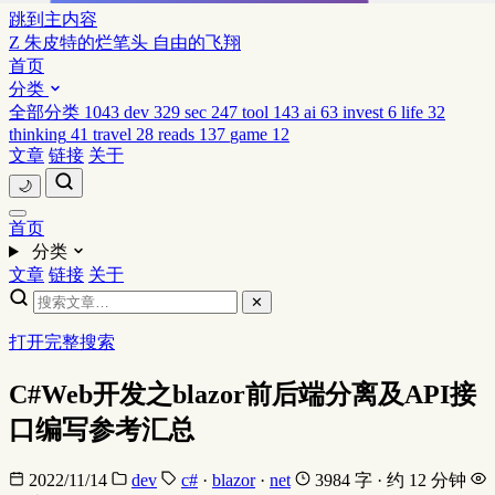
跳到主内容
Z
朱皮特的烂笔头
自由的飞翔
首页
分类
全部分类
1043
dev
329
sec
247
tool
143
ai
63
invest
6
life
32
thinking
41
travel
28
reads
137
game
12
文章
链接
关于
🌙
首页
分类
文章
链接
关于
✕
打开完整搜索
C#Web开发之blazor前后端分离及API接
口编写参考汇总
2022/11/14
dev
c#
·
blazor
·
net
3984 字 · 约 12 分钟