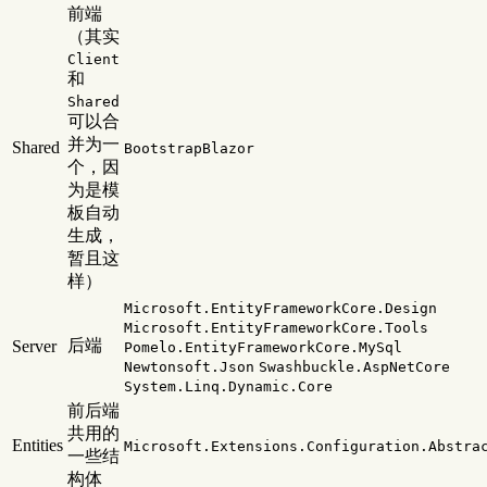
前端
（其实
Client
和
Shared
可以合
并为一
Shared
BootstrapBlazor
个，因
为是模
板自动
生成，
暂且这
样）
Microsoft.EntityFrameworkCore.Design
Microsoft.EntityFrameworkCore.Tools
后端
Server
Pomelo.EntityFrameworkCore.MySql
Newtonsoft.Json
Swashbuckle.AspNetCore
System.Linq.Dynamic.Core
前后端
共用的
Entities
Microsoft.Extensions.Configuration.Abstra
一些结
构体