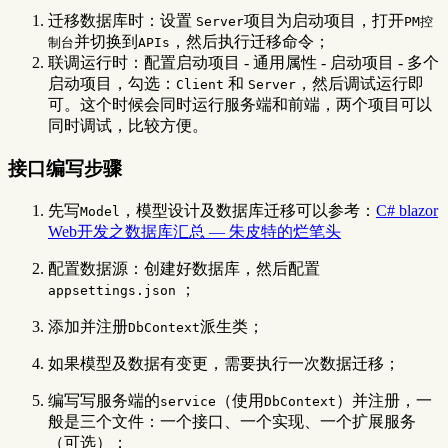
迁移数据库时：设置
项目为启动项目，打开
Server
PM控
并切换到
，然后执行迁移命令；
制台
APIs
联调运行时：配置启动项目 - 通用属性 - 启动项目 - 多个
启动项目，勾选：
和
，然后调试运行即
Client
Server
可。这个时候会同时运行服务端和前端，两个项目可以
同时调试，比较方便。
接口编写步骤
先写
，模型设计及数据库迁移可以参考：
C# blazor
Model
Web开发之数据库汇总 — 朱皮特的烂笔头
配置数据源：创建好数据库，然后配置
；
appsettings.json
添加并注册
派生类；
DbContext
如果模型及数据有变更，需要执行一次数据迁移；
编写写服务端的
（使用
）并注册，一
service
DbContext
般是三个文件：一个接口、一个实现、一个扩展服务
（可选）；