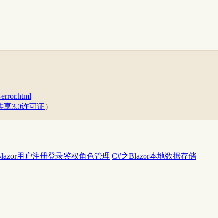
-error.html
享3.0许可证
）
Blazor用户注册登录鉴权角色管理
C#之Blazor本地数据存储