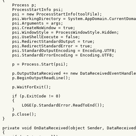
{
Process
p
;
ProcessStartInfo
psi
;
psi
=
new
ProcessStartInfo
(
toolFile
);
psi
.
WorkingDirectory
=
System
.
AppDomain
.
CurrentDoma
psi
.
Arguments
=
args
;
psi
.
CreateNoWindow
=
true
;
psi
.
WindowStyle
=
ProcessWindowStyle
.
Hidden
;
psi
.
UseShellExecute
=
false
;
psi
.
RedirectStandardOutput
=
true
;
psi
.
RedirectStandardError
=
true
;
psi
.
StandardOutputEncoding
=
Encoding
.
UTF8
;
psi
.
StandardErrorEncoding
=
Encoding
.
UTF8
;
p
=
Process
.
Start
(
psi
);
p
.
OutputDataReceived
+=
new
DataReceivedEventHandle
p
.
BeginOutputReadLine
();
p
.
WaitForExit
();
if
(
p
.
ExitCode
!=
0
)
{
LOGE
(
p
.
StandardError
.
ReadToEnd
());
}
p
.
Close
();
}
private
void
OnDataReceived
(
object
Sender
,
DataReceived
{