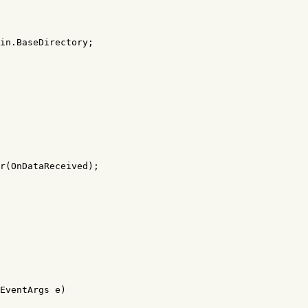
in
.
BaseDirectory
;
r
(
OnDataReceived
);
EventArgs
e
)