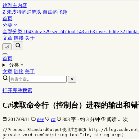
跳到主内容
Z
朱皮特的烂笔头
自由的飞翔
首页
分类
全部分类
1043
dev
329
sec
247
tool
143
ai
63
invest
6
life
32
thinki
文章
链接
关于
🌙
首页
分类
文章
链接
关于
✕
打开完整搜索
C#读取命令行（控制台）进程的输出和错
2017/09/11
dev
c#
803 字 · 约 3 分钟
阅读
...
次
//Process.StandardOutput使用注意事项 http://blog.csdn.net/
private
void
runCmd
(
string
toolFile
,
string
args
)