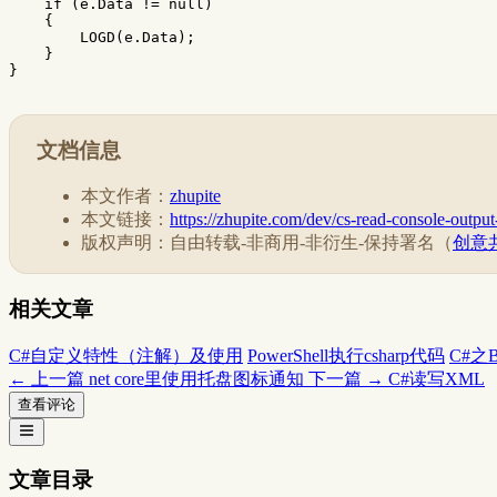
if
(
e
.
Data
!=
null
)
{
LOGD
(
e
.
Data
);
}
}
文档信息
本文作者：
zhupite
本文链接：
https://zhupite.com/dev/cs-read-console-output
版权声明：自由转载-非商用-非衍生-保持署名（
创意共
相关文章
C#自定义特性（注解）及使用
PowerShell执行csharp代码
C#之
← 上一篇
net core里使用托盘图标通知
下一篇 →
C#读写XML
查看评论
文章目录