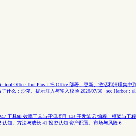
 · tool
Office Tool Plus：把 Office 部署、更新、激活和清理
安全 II 写了什么：沙箱、提示注入与输入校验
2026/07/30 · sec
Harbor
247
工具箱
效率工具与开源项目
143
开发笔记
编程、框架与工程
记
认知、方法与成长
41
投资认知
资产配置、市场与风险
6