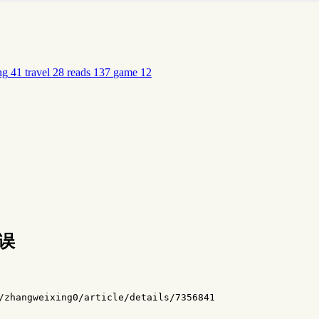
ng
41
travel
28
reads
137
game
12
误
zhangweixing0/article/details/7356841