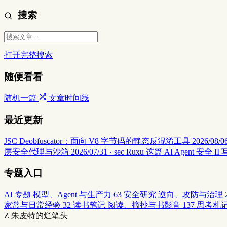
搜索
打开完整搜索
随便看看
随机一篇
文章时间线
最近更新
JSC Deobfuscator：面向 V8 字节码的静态反混淆工具
2026/08/06
层安全代理与沙箱
2026/07/31 · sec
Ruxu 这篇 AI Agent 
专题入口
AI 专题
模型、Agent 与生产力
63
安全研究
逆向、攻防与治理
家常与日常经验
32
读书笔记
阅读、摘抄与书影音
137
思考札
Z
朱皮特的烂笔头