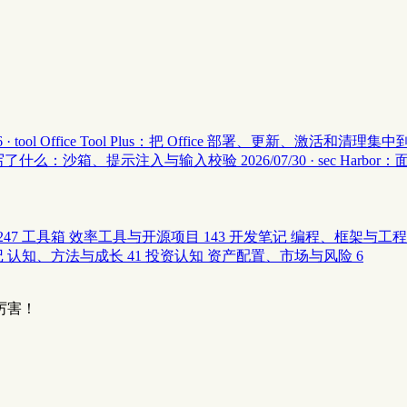
 · tool
Office Tool Plus：把 Office 部署、更新、激活和清理
安全 II 写了什么：沙箱、提示注入与输入校验
2026/07/30 · sec
Harbor
247
工具箱
效率工具与开源项目
143
开发笔记
编程、框架与工程
记
认知、方法与成长
41
投资认知
资产配置、市场与风险
6
厉害！