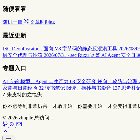
随便看看
随机一篇
文章时间线
最近更新
JSC Deobfuscator：面向 V8 字节码的静态反混淆工具
2026/08/06
层安全代理与沙箱
2026/07/31 · sec
Ruxu 这篇 AI Agent 
专题入口
AI 专题
模型、Agent 与生产力
63
安全研究
逆向、攻防与治理
家常与日常经验
32
读书笔记
阅读、摘抄与书影音
137
思考札
Z
朱皮特的烂笔头
你不必等到非常厉害，才敢开始；你需要开始，才会变得非常
© 2026
zhupite
总访问
...