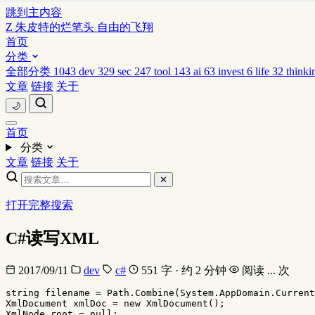
跳到主内容
Z
朱皮特的烂笔头
自由的飞翔
首页
分类
全部分类
1043
dev
329
sec
247
tool
143
ai
63
invest
6
life
32
thinki
文章
链接
关于
🌙
首页
分类
文章
链接
关于
✕
打开完整搜索
C#读写XML
2017/09/11
dev
c#
551 字 · 约 2 分钟
阅读
...
次
string
filename
=
Path
.
Combine
(
System
.
AppDomain
.
Current
XmlDocument
xmlDoc
=
new
XmlDocument
();
XmlNode
root
=
null
;