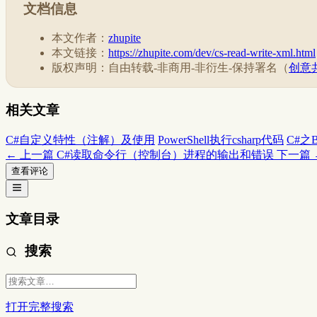
文档信息
本文作者：
zhupite
本文链接：
https://zhupite.com/dev/cs-read-write-xml.html
版权声明：自由转载-非商用-非衍生-保持署名（
创意共
相关文章
C#自定义特性（注解）及使用
PowerShell执行csharp代码
C#之
← 上一篇
C#读取命令行（控制台）进程的输出和错误
下一篇 
查看评论
文章目录
搜索
打开完整搜索