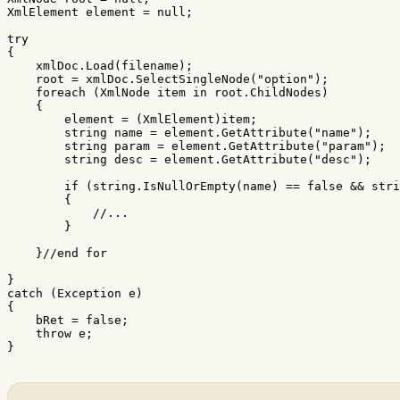
XmlElement
element
=
null
;
try
{
xmlDoc
.
Load
(
filename
);
root
=
xmlDoc
.
SelectSingleNode
(
"option"
);
foreach
(
XmlNode
item
in
root
.
ChildNodes
)
{
element
=
(
XmlElement
)
item
;
string
name
=
element
.
GetAttribute
(
"name"
);
string
param
=
element
.
GetAttribute
(
"param"
);
string
desc
=
element
.
GetAttribute
(
"desc"
);
if
(
string
.
IsNullOrEmpty
(
name
)
==
false
&&
stri
{
//...
}
}
//end for
}
catch
(
Exception
e
)
{
bRet
=
false
;
throw
e
;
}