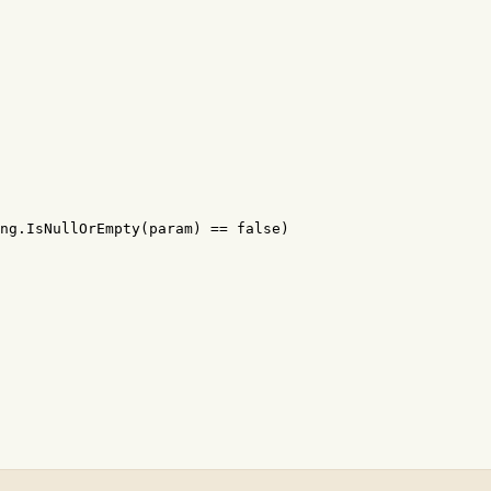
ng
.
IsNullOrEmpty
(
param
)
==
false
)