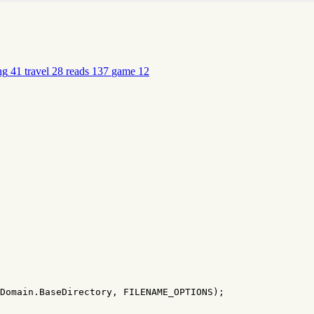
ng
41
travel
28
reads
137
game
12
Domain
.
BaseDirectory
,
FILENAME_OPTIONS
);