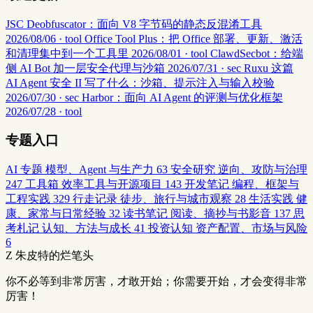
JSC Deobfuscator：面向 V8 字节码的静态反混淆工具
2026/08/06 · tool
Office Tool Plus：把 Office 部署、更新、激活
和清理集中到一个工具里
2026/08/01 · tool
ClawdSecbot：给端
侧 AI Bot 加一层安全代理与沙箱
2026/07/31 · sec
Ruxu 这篇
AI Agent 安全 II 写了什么：沙箱、提示注入与输入校验
2026/07/30 · sec
Harbor：面向 AI Agent 的评测与优化框架
2026/07/28 · tool
专题入口
AI 专题
模型、Agent 与生产力
63
安全研究
逆向、攻防与治理
247
工具箱
效率工具与开源项目
143
开发笔记
编程、框架与
工程实践
329
行走记录
徒步、旅行与城市观察
28
生活实践
健
康、家常与日常经验
32
读书笔记
阅读、摘抄与书影音
137
思
考札记
认知、方法与成长
41
投资认知
资产配置、市场与风险
6
Z
朱皮特的烂笔头
你不必等到非常厉害，才敢开始；你需要开始，才会变得非常
厉害！