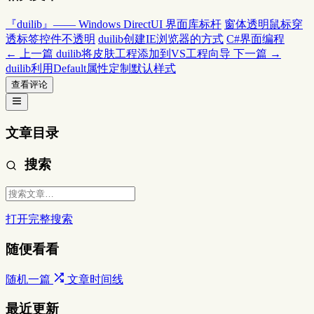
『duilib』—— Windows DirectUI 界面库标杆
窗体透明鼠标穿
透标签控件不透明
duilib创建IE浏览器的方式
C#界面编程
← 上一篇
duilib将皮肤工程添加到VS工程向导
下一篇 →
duilib利用Default属性定制默认样式
查看评论
文章目录
搜索
打开完整搜索
随便看看
随机一篇
文章时间线
最近更新