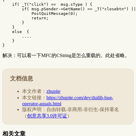
if
(
_T
(
"click"
)
==
msg
.
sType
)
{
if
(
msg
.
pSender
->
GetName
()
==
_T
(
"closebtn"
)
||
PostQuitMessage
(
0
);
return
;
}
}
else
{
....
}
}
解决：可以看一下MFC的CString是怎么重载的。此处省略。
文档信息
本文作者：
zhupite
本文链接：
https://zhupite.com/dev/duilib-bug-
operator-aquals.html
版权声明：自由转载-非商用-非衍生-保持署名
（
创意共享3.0许可证
）
相关文章