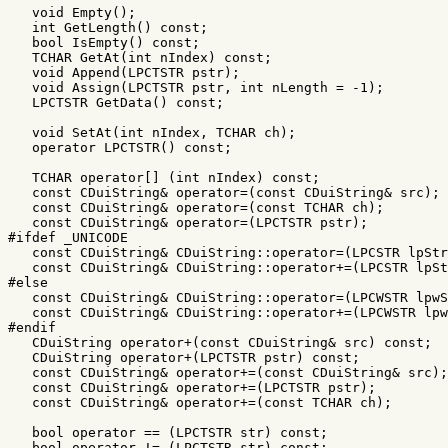
void
Empty
();
int
GetLength
()
const
;
bool
IsEmpty
()
const
;
TCHAR
GetAt
(
int
nIndex
)
const
;
void
Append
(
LPCTSTR
pstr
);
void
Assign
(
LPCTSTR
pstr
,
int
nLength
=
-
1
);
LPCTSTR
GetData
()
const
;
void
SetAt
(
int
nIndex
,
TCHAR
ch
);
operator
LPCTSTR
()
const
;
TCHAR
operator
[]
(
int
nIndex
)
const
;
const
CDuiString
&
operator
=
(
const
CDuiString
&
src
);
const
CDuiString
&
operator
=
(
const
TCHAR
ch
);
const
CDuiString
&
operator
=
(
LPCTSTR
pstr
);
const
CDuiString
&
CDuiString
::
operator
=
(
LPCSTR
lpStr
const
CDuiString
&
CDuiString
::
operator
+=
(
LPCSTR
lpSt
const
CDuiString
&
CDuiString
::
operator
=
(
LPCWSTR
lpwS
const
CDuiString
&
CDuiString
::
operator
+=
(
LPCWSTR
lpw
CDuiString
operator
+
(
const
CDuiString
&
src
)
const
;
CDuiString
operator
+
(
LPCTSTR
pstr
)
const
;
const
CDuiString
&
operator
+=
(
const
CDuiString
&
src
);
const
CDuiString
&
operator
+=
(
LPCTSTR
pstr
);
const
CDuiString
&
operator
+=
(
const
TCHAR
ch
);
bool
operator
==
(
LPCTSTR
str
)
const
;
bool
operator
!=
(
LPCTSTR
str
)
const
;