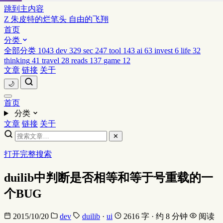
跳到主内容
Z
朱皮特的烂笔头
自由的飞翔
首页
分类
全部分类
1043
dev
329
sec
247
tool
143
ai
63
invest
6
life
32
thinking
41
travel
28
reads
137
game
12
文章
链接
关于
🌙
首页
分类
文章
链接
关于
✕
打开完整搜索
duilib中判断是否相等和等于号重载的一
个BUG
2015/10/20
dev
duilib
·
ui
2616 字 · 约 8 分钟
阅读