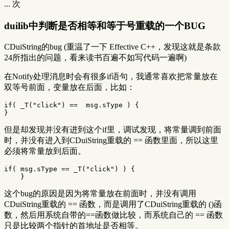
...
次
duilib中判断是否相等和等于号重载的一个BUG
CDuiString的bug (重温了一下 Effective C++，发现这就是条款
24所指出的问题，看来读书百遍不如写代码一遍啊)
在Notify处理消息时会有很多if语句，我通常喜欢把常量放在
双等号前面，变量放在后面，比如：
if
(
_T
(
"click"
)
==
msg
.
sType
)
{
}
但是却发现并没有进到这个if里，调试发现，将常量调到前面
时，并没有进入到CDuiString重载的 == 函数里面，所以这里
必须将常量放到后面。
if
(
msg
.
sType
==
_T
(
"click"
)
)
{
}
这个bug的原因是因为将常量放在前面时，并没有调用
CDuiString重载的 == 函数，而是调用了CDuiString重载的 ()函
数，然后用系统自带的==函数做比较，而系统自己的 == 函数
只是比较两个指针的首地址是否相等。