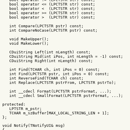
bool
operator
<=
(
LPCTSTR
str
)
const
;
bool
operator
<
(
LPCTSTR
str
)
const
;
bool
operator
>=
(
LPCTSTR
str
)
const
;
bool
operator
>
(
LPCTSTR
str
)
const
;
int
Compare
(
LPCTSTR
pstr
)
const
;
int
CompareNoCase
(
LPCTSTR
pstr
)
const
;
void
MakeUpper
();
void
MakeLower
();
CDuiString
Left
(
int
nLength
)
const
;
CDuiString
Mid
(
int
iPos
,
int
nLength
=
-
1
)
const
;
CDuiString
Right
(
int
nLength
)
const
;
int
Find
(
TCHAR
ch
,
int
iPos
=
0
)
const
;
int
Find
(
LPCTSTR
pstr
,
int
iPos
=
0
)
const
;
int
ReverseFind
(
TCHAR
ch
)
const
;
int
Replace
(
LPCTSTR
pstrFrom
,
LPCTSTR
pstrTo
);
int
__cdecl
Format
(
LPCTSTR
pstrFormat
,
...);
int
__cdecl
SmallFormat
(
LPCTSTR
pstrFormat
,
...);
protected:
LPTSTR
m_pstr
;
TCHAR
m_szBuffer
[
MAX_LOCAL_STRING_LEN
+
1
];
};
void
Notify
(
TNotifyUI
&
msg
)
{