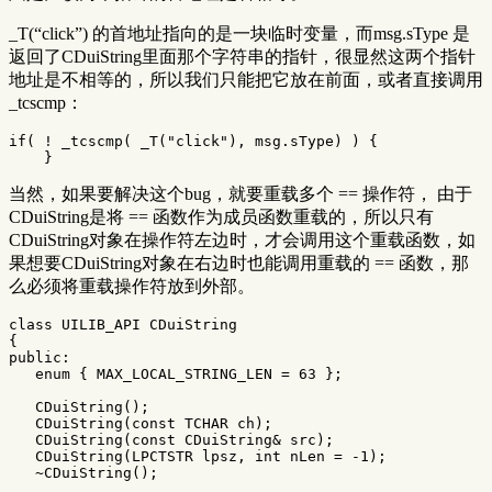
_T(“click”) 的首地址指向的是一块临时变量，而msg.sType 是
返回了CDuiString里面那个字符串的指针，很显然这两个指针
地址是不相等的，所以我们只能把它放在前面，或者直接调用
_tcscmp：
if
(
!
_tcscmp
(
_T
(
"click"
),
msg
.
sType
)
)
{
}
当然，如果要解决这个bug，就要重载多个 == 操作符， 由于
CDuiString是将 == 函数作为成员函数重载的，所以只有
CDuiString对象在操作符左边时，才会调用这个重载函数，如
果想要CDuiString对象在右边时也能调用重载的 == 函数，那
么必须将重载操作符放到外部。
class
UILIB_API
CDuiString
{
public:
enum
{
MAX_LOCAL_STRING_LEN
=
63
};
CDuiString
();
CDuiString
(
const
TCHAR
ch
);
CDuiString
(
const
CDuiString
&
src
);
CDuiString
(
LPCTSTR
lpsz
,
int
nLen
=
-
1
);
~
CDuiString
();