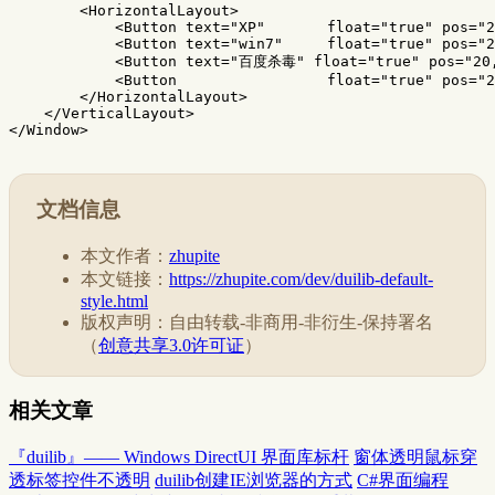
<HorizontalLayout>
<Button
text=
"XP"
float=
"true"
pos=
"2
<Button
text=
"win7"
float=
"true"
pos=
"2
<Button
text=
"百度杀毒"
float=
"true"
pos=
"20
<Button
float=
"true"
pos=
"2
</HorizontalLayout>
</VerticalLayout>
</Window>
文档信息
本文作者：
zhupite
本文链接：
https://zhupite.com/dev/duilib-default-
style.html
版权声明：自由转载-非商用-非衍生-保持署名
（
创意共享3.0许可证
）
相关文章
『duilib』—— Windows DirectUI 界面库标杆
窗体透明鼠标穿
透标签控件不透明
duilib创建IE浏览器的方式
C#界面编程