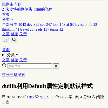
跳到主内容
Z
朱皮特的烂笔头
自由的飞翔
首页
分类
全部分类
1043
dev
329
sec
247
tool
143
ai
63
invest
6
life
32
thinking
41
travel
28
reads
137
game
12
文章
链接
关于
🌙
首页
分类
文章
链接
关于
✕
打开完整搜索
duilib利用Default属性定制默认样式
2015/10/20
dev
duilib
·
ui
1258 字 · 约 4 分钟
阅读
...
次