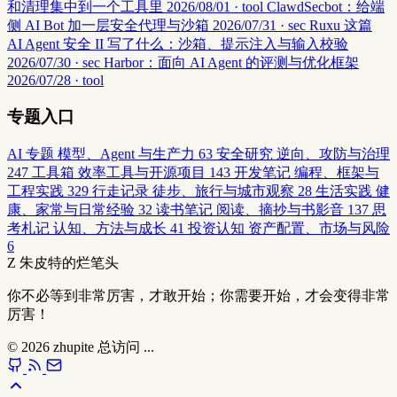
和清理集中到一个工具里
2026/08/01 · tool
ClawdSecbot：给端
侧 AI Bot 加一层安全代理与沙箱
2026/07/31 · sec
Ruxu 这篇
AI Agent 安全 II 写了什么：沙箱、提示注入与输入校验
2026/07/30 · sec
Harbor：面向 AI Agent 的评测与优化框架
2026/07/28 · tool
专题入口
AI 专题
模型、Agent 与生产力
63
安全研究
逆向、攻防与治理
247
工具箱
效率工具与开源项目
143
开发笔记
编程、框架与
工程实践
329
行走记录
徒步、旅行与城市观察
28
生活实践
健
康、家常与日常经验
32
读书笔记
阅读、摘抄与书影音
137
思
考札记
认知、方法与成长
41
投资认知
资产配置、市场与风险
6
Z
朱皮特的烂笔头
你不必等到非常厉害，才敢开始；你需要开始，才会变得非常
厉害！
© 2026
zhupite
总访问
...