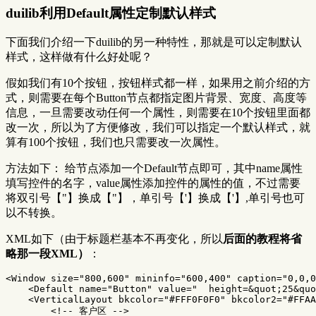
duilib利用Default属性定制默认样式
下面我们介绍一下duilib的另一种特性，那就是可以定制默认
样式，这样做有什么好处呢？
假如我们有10个按钮，按钮样式都一样，如果用之前介绍的方
式，则需要在每个Button节点都指定图片背景、宽度、高度等
信息，一旦需要改动任何一个属性，则需要在10个按钮里面都
改一次，所以为了方便修改，我们可以指定一个默认样式，就
算有100个按钮，我们也只需要改一次属性。
方法如下： 给
节点添加一个Default节点即可，其中name属性
填写控件的名字，value属性添加控件的属性的值，不过需要
将双引号【"】换成【"】，单引号【'】换成【'】,单引号也可
以不转换。
XML如下（由于标题栏基本不再变化，所以
后面的教程将省
略
那一段XML）
：
<Window
size=
"800,600"
mininfo=
"600,400"
caption=
"0,0,0
<Default
name=
"Button"
value=
"  height=&quot;25&qu
<VerticalLayout
bkcolor=
"#FFF0F0F0"
bkcolor2=
"#FFAA
<!-- 客户区 -->