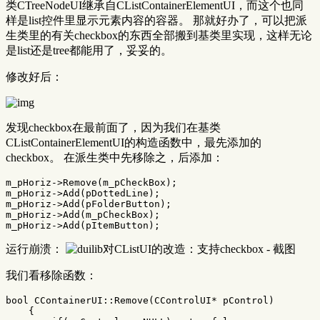
类CTreeNodeUI继承自CListContainerElementUI，而这个也同
样是list控件里显示元素内容的容器。 那就好办了，可以把派
生类里的有关checkbox的东西全部搬到基类里实现，这样无论
是list还是tree都能用了，妥妥的。
修改好后：
发现checkbox在最前面了，因为我们在基类
CListContainerElementUI的构造函数中，最先添加的
checkbox。 在派生类中先移除之，后添加：
m_pHoriz
->
Remove
(
m_pCheckBox
);
m_pHoriz
->
Add
(
pDottedLine
);
m_pHoriz
->
Add
(
pFolderButton
);
m_pHoriz
->
Add
(
m_pCheckBox
);
m_pHoriz
->
Add
(
pItemButton
);
运行崩溃：
我们看移除函数：
bool
CContainerUI
::
Remove
(
CControlUI
*
pControl
)
{