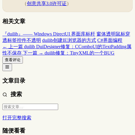
（
创意共享3.0许可证
）
相关文章
『duilib』—— Windows DirectUI 界面库标杆
窗体透明鼠标穿
透标签控件不透明
duilib创建IE浏览器的方式
C#界面编程
← 上一篇
duilib DuiDesigner修复：CComboUI的TextPadding属
性不保存
下一篇 →
duilib修复：TinyXML的一个BUG
查看评论
文章目录
搜索
打开完整搜索
随便看看