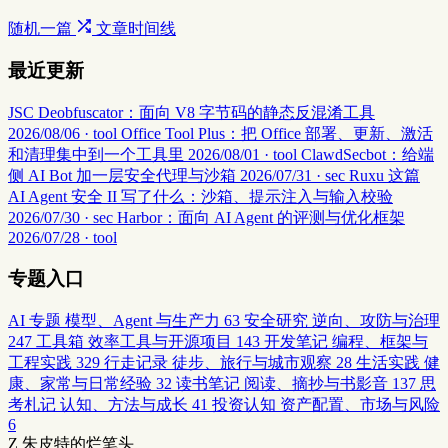
随机一篇
文章时间线
最近更新
JSC Deobfuscator：面向 V8 字节码的静态反混淆工具
2026/08/06 · tool
Office Tool Plus：把 Office 部署、更新、激活
和清理集中到一个工具里
2026/08/01 · tool
ClawdSecbot：给端
侧 AI Bot 加一层安全代理与沙箱
2026/07/31 · sec
Ruxu 这篇
AI Agent 安全 II 写了什么：沙箱、提示注入与输入校验
2026/07/30 · sec
Harbor：面向 AI Agent 的评测与优化框架
2026/07/28 · tool
专题入口
AI 专题
模型、Agent 与生产力
63
安全研究
逆向、攻防与治理
247
工具箱
效率工具与开源项目
143
开发笔记
编程、框架与
工程实践
329
行走记录
徒步、旅行与城市观察
28
生活实践
健
康、家常与日常经验
32
读书笔记
阅读、摘抄与书影音
137
思
考札记
认知、方法与成长
41
投资认知
资产配置、市场与风险
6
Z
朱皮特的烂笔头