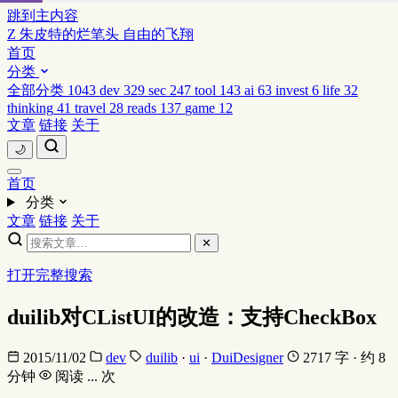
跳到主内容
Z
朱皮特的烂笔头
自由的飞翔
首页
分类
全部分类
1043
dev
329
sec
247
tool
143
ai
63
invest
6
life
32
thinking
41
travel
28
reads
137
game
12
文章
链接
关于
🌙
首页
分类
文章
链接
关于
✕
打开完整搜索
duilib对CListUI的改造：支持CheckBox
2015/11/02
dev
duilib
·
ui
·
DuiDesigner
2717 字 · 约 8
分钟
阅读
...
次