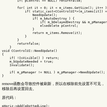
if
(
pControl
==
NULL
)
returnfalse
;
for
(
int
it
=
0
;
it
<
m_items
.
GetSize
();
it
++
)
if
(
static_cast
<
CControlUI
*>
(
m_items
[
it
])
=
NeedUpdate
();
if
(
m_bAutoDestroy
)
{
if
(
m_bDelayedDestroy
&&
m_pManager
elsedelete
pControl
;
}
return
m_items
.
Remove
(
it
);
}
}
returnfalse
;
}
void
CControlUI
::
NeedUpdate
()
{
if
(
!
IsVisible
()
)
return
;
m_bUpdateNeeded
=
true
;
Invalidate
();
if
(
m_pManager
!=
NULL
)
m_pManager
->
NeedUpdate
();
}
remove函数会导致控件被刷新，所以在移除前先设置不可见，
移除后再设置回去。
原代码：
pHoriz
->
Add
(
pDottedLine
);