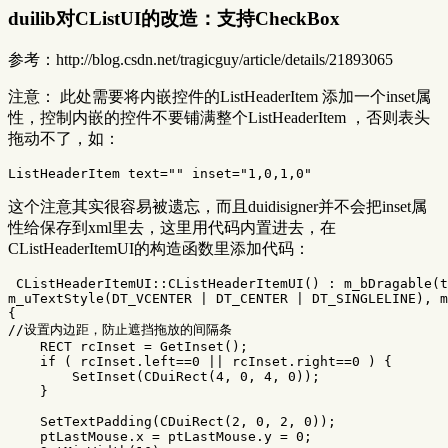
duilib对CListUI的改造：支持CheckBox
参考：http://blog.csdn.net/tragicguy/article/details/21893065
注意： 此处需要将内嵌控件的ListHeaderItem 添加一个inset属
性，控制内嵌的控件不要铺满整个ListHeaderItem ，否则表头
拖动不了，如：
这个注意其实很容易被遗忘，而且duidisigner并不会把inset属
性给保存到xml里去，这里用代码内置进去，在
CListHeaderItemUI的构造函数里添加代码：
CListHeaderItemUI
::
CListHeaderItemUI
()
:
m_bDragable
(
t
m_uTextStyle
(
DT_VCENTER
|
DT_CENTER
|
DT_SINGLELINE
),
m
{
//设置内边距，防止遮挡拖放的间隔条
RECT
rcInset
=
GetInset
();
if
(
rcInset
.
left
==
0
||
rcInset
.
right
==
0
)
{
SetInset
(
CDuiRect
(
4
,
0
,
4
,
0
));
}
SetTextPadding
(
CDuiRect
(
2
,
0
,
2
,
0
));
ptLastMouse
.
x
=
ptLastMouse
.
y
=
0
;