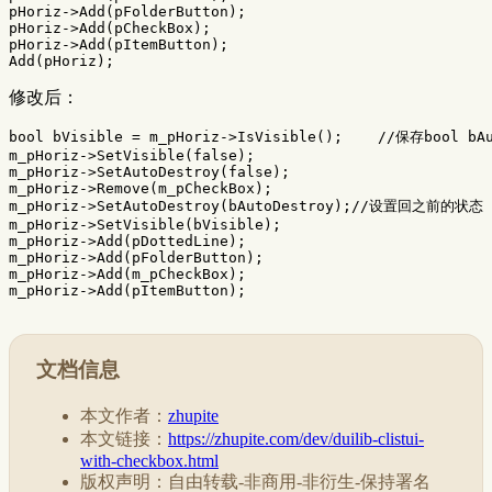
pHoriz
->
Add
(
pFolderButton
);
pHoriz
->
Add
(
pCheckBox
);
pHoriz
->
Add
(
pItemButton
);
Add
(
pHoriz
);
修改后：
bool
bVisible
=
m_pHoriz
->
IsVisible
();
//保存bool bAu
m_pHoriz
->
SetVisible
(
false
);
m_pHoriz
->
SetAutoDestroy
(
false
);
m_pHoriz
->
Remove
(
m_pCheckBox
);
m_pHoriz
->
SetAutoDestroy
(
bAutoDestroy
);
//设置回之前的状态
m_pHoriz
->
SetVisible
(
bVisible
);
m_pHoriz
->
Add
(
pDottedLine
);
m_pHoriz
->
Add
(
pFolderButton
);
m_pHoriz
->
Add
(
m_pCheckBox
);
m_pHoriz
->
Add
(
pItemButton
);
文档信息
本文作者：
zhupite
本文链接：
https://zhupite.com/dev/duilib-clistui-
with-checkbox.html
版权声明：自由转载-非商用-非衍生-保持署名