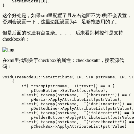
SetMinWidth
(
16
);
}
这个好处是，如果xml里配置了且左右边距不为0则不会设置，
否则会设置一下，这里边距设置为4，足够拖放用的了。
但是后面的改造有点复杂。。。。 后来看到树控件是支持
checkbox的：
在xml里找到关于checkbox的属性：checkboxattr，搜索源代
码：
voidCTreeNodeUI
::
SetAttribute
(
LPCTSTR
pstrName
,
LPCTST
{
if
(
_tcscmp
(
pstrName
,
_T
(
"text"
))
==
0
)
pItemButton
->
SetText
(
pstrValue
);
elseif
(
_tcscmp
(
pstrName
,
_T
(
"horizattr"
))
==
0
pHoriz
->
ApplyAttributeList
(
pstrValue
);
elseif
(
_tcscmp
(
pstrName
,
_T
(
"dotlineattr"
))
==
pDottedLine
->
ApplyAttributeList
(
pstrValue
);
elseif
(
_tcscmp
(
pstrName
,
_T
(
"folderattr"
))
==
0
pFolderButton
->
ApplyAttributeList
(
pstrValue
elseif
(
_tcscmp
(
pstrName
,
_T
(
"checkboxattr"
))
==
pCheckBox
->
ApplyAttributeList
(
pstrValue
);