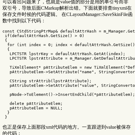
可以看出问题来了，也就是value值的部分是用的单引号而非
双引号，导致后面CMarkup解析出错。下面就要排查tinyxml在
保存文件时候的代码逻辑。 在CLayoutManager::SaveSkinFile函
数中找到以下代码：
const
CStdStringPtrMap
&
defaultAttrHash
=
m_Manager
.
Get
if
(
defaultAttrHash
.
GetSize
()
>
0
)
{
for
(
int
index
=
0
;
index
<
defaultAttrHash
.
GetSize
()
{
LPCTSTR
lpstrKey
=
defaultAttrHash
.
GetAt
(
index
);
LPCTSTR
lpstrAttribute
=
m_Manager
.
GetDefaultAttribu
TiXmlElement
*
pAttributeElem
=
new
TiXmlElement
(
"Def
pAttributeElem
->
SetAttribute
(
"name"
,
StringConvertor
CString
strAttrib
(
lpstrAttribute
);
pAttributeElem
->
SetAttribute
(
"value"
,
StringConverto
pNode
->
ToElement
()
->
InsertEndChild
(
*
pAttributeElem
);
delete
pAttributeElem
;
pAttributeElem
=
NULL
;
}
}
也正是保存上面那段xml代码的地方。一直跟进到value被保存
的代码：