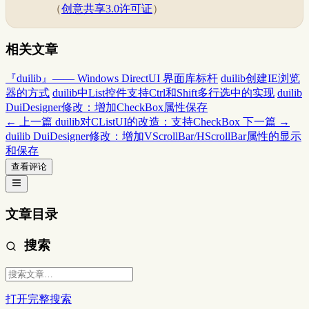
（
创意共享3.0许可证
）
相关文章
『duilib』—— Windows DirectUI 界面库标杆
duilib创建IE浏览
器的方式
duilib中List控件支持Ctrl和Shift多行选中的实现
duilib
DuiDesigner修改：增加CheckBox属性保存
← 上一篇
duilib对CListUI的改造：支持CheckBox
下一篇 →
duilib DuiDesigner修改：增加VScrollBar/HScrollBar属性的显示
和保存
查看评论
文章目录
搜索
打开完整搜索