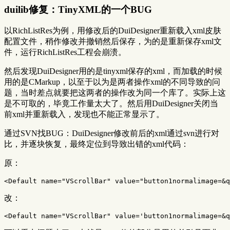
duilib修复：TinyXML的一个BUG
以RichListRes为例，用修改后的DuiDesigner重新载入xml皮肤
配置文件，稍作修改并撤销然后保存，为的是重新保存xml文
件，运行RichListRes工程会崩溃。
然后发现DuiDesigner用的是tinyxml保存的xml，而加载的时候
用的是CMarkup，以至于以为是两者操作xml的不同导致的问
题，当时差点就要把这两者的操作改为同一个库了。实际上这
是不可取的，毕竟工作量太大了。然后用DuiDesigner关闭当
前xml并重新载入，发现也不能正常显示了。
通过SVN找BUG：DuiDesigner修改前后的xml通过svn进行对
比，并逐块恢复，最终定位到导致出错的xml代码：
原：
<Default
name=
"VScrollBar"
value=
"button1normalimage=&q
改：
<Default
name=
"VScrollBar"
value=
'button1normalimage=&q