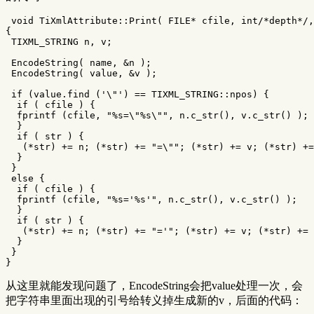
void
TiXmlAttribute
::
Print
(
FILE
*
cfile
,
int
/*depth*/
,
{
TIXML_STRING
n
,
v
;
EncodeString
(
name
,
&
n
);
EncodeString
(
value
,
&
v
);
if
(
value
.
find
(
'\"'
)
==
TIXML_STRING
::
npos
)
{
if
(
cfile
)
{
fprintf
(
cfile
,
"%s=
\"
%s
\"
"
,
n
.
c_str
(),
v
.
c_str
()
);
}
if
(
str
)
{
(
*
str
)
+=
n
;
(
*
str
)
+=
"=
\"
"
;
(
*
str
)
+=
v
;
(
*
str
)
+=
}
}
else
{
if
(
cfile
)
{
fprintf
(
cfile
,
"%s='%s'"
,
n
.
c_str
(),
v
.
c_str
()
);
}
if
(
str
)
{
(
*
str
)
+=
n
;
(
*
str
)
+=
"='"
;
(
*
str
)
+=
v
;
(
*
str
)
+=
}
}
}
从这里就能发现问题了，EncodeString会把value处理一次，会
把字符串里面出现的引号给转义掉生成新的v，后面的代码：