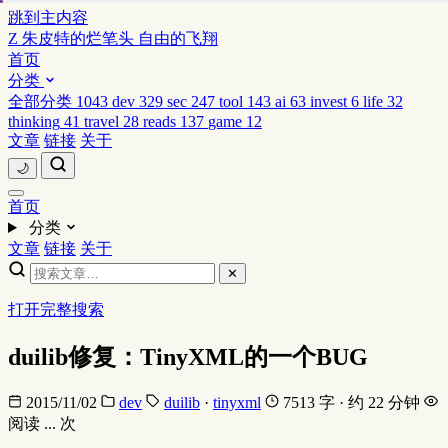
跳到主内容
Z
朱皮特的烂笔头
自由的飞翔
首页
分类
全部分类
1043
dev
329
sec
247
tool
143
ai
63
invest
6
life
32
thinking
41
travel
28
reads
137
game
12
文章
链接
关于
🌙
首页
分类
文章
链接
关于
✕
打开完整搜索
duilib修复：TinyXML的一个BUG
2015/11/02
dev
duilib
·
tinyxml
7513 字 · 约 22 分钟
阅读
...
次