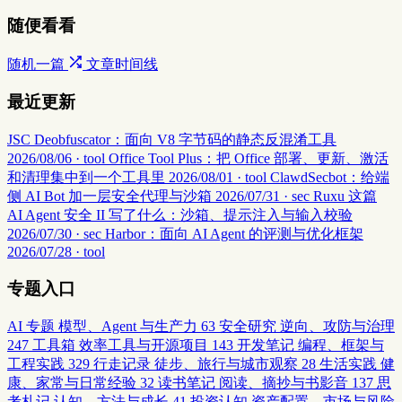
随便看看
随机一篇
文章时间线
最近更新
JSC Deobfuscator：面向 V8 字节码的静态反混淆工具
2026/08/06 · tool
Office Tool Plus：把 Office 部署、更新、激活
和清理集中到一个工具里
2026/08/01 · tool
ClawdSecbot：给端
侧 AI Bot 加一层安全代理与沙箱
2026/07/31 · sec
Ruxu 这篇
AI Agent 安全 II 写了什么：沙箱、提示注入与输入校验
2026/07/30 · sec
Harbor：面向 AI Agent 的评测与优化框架
2026/07/28 · tool
专题入口
AI 专题
模型、Agent 与生产力
63
安全研究
逆向、攻防与治理
247
工具箱
效率工具与开源项目
143
开发笔记
编程、框架与
工程实践
329
行走记录
徒步、旅行与城市观察
28
生活实践
健
康、家常与日常经验
32
读书笔记
阅读、摘抄与书影音
137
思
考札记
认知、方法与成长
41
投资认知
资产配置、市场与风险