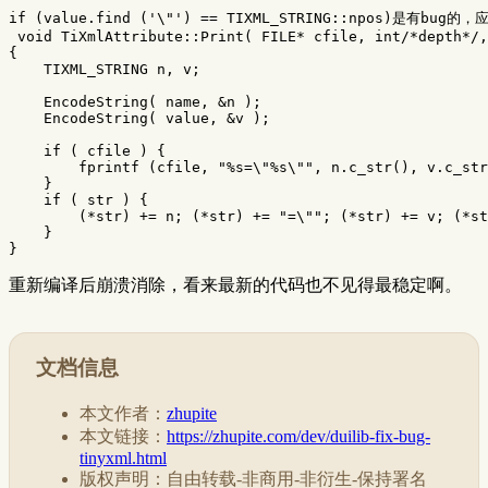
if
(
value
.
find
(
'\"'
)
==
TIXML_STRING
::
npos
)
是有
bug
的，
void
TiXmlAttribute
::
Print
(
FILE
*
cfile
,
int
/*depth*/
,
{
TIXML_STRING
n
,
v
;
EncodeString
(
name
,
&
n
);
EncodeString
(
value
,
&
v
);
if
(
cfile
)
{
fprintf
(
cfile
,
"%s=
\"
%s
\"
"
,
n
.
c_str
(),
v
.
c_str
}
if
(
str
)
{
(
*
str
)
+=
n
;
(
*
str
)
+=
"=
\"
"
;
(
*
str
)
+=
v
;
(
*
st
}
}
重新编译后崩溃消除，看来最新的代码也不见得最稳定啊。
文档信息
本文作者：
zhupite
本文链接：
https://zhupite.com/dev/duilib-fix-bug-
tinyxml.html
版权声明：自由转载-非商用-非衍生-保持署名