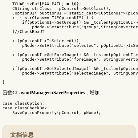
TCHAR
szBuf
[
MAX_PATH
]
=
{
0
};
CString
strClass
=
pControl
->
GetClass
();
COptionUI
*
pOptionUI
=
static_cast
<
COptionUI
*>
(
pCon
if
(
strClass
==
_T
(
"OptionUI"
)
)
{
if
(
pOptionUI
->
GetGroup
()
&&
_tcslen
(
pOptionUI
->
pNode
->
SetAttribute
(
"group"
,
StringConvertor
}
//CheckBoxUI
if
(
pOptionUI
->
IsSelected
())
pNode
->
SetAttribute
(
"selected"
,
pOptionUI
->
IsSe
if
(
pOptionUI
->
GetForeImage
()
&&
_tcslen
(
pOptionUI
->
pNode
->
SetAttribute
(
"foreimage"
,
StringConverto
if
(
pOptionUI
->
GetSelectedImage
()
&&
_tcslen
(
pOption
pNode
->
SetAttribute
(
"selectedimage"
,
StringConv
}
函数
CLayoutManager::SaveProperties
，增加：
case
classOption
:
case
classCheckBox
:
SaveOptionProperty
(
pControl
,
pNode
);
文档信息