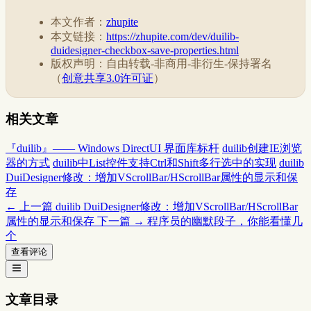
本文作者：
zhupite
本文链接：
https://zhupite.com/dev/duilib-
duidesigner-checkbox-save-properties.html
版权声明：自由转载-非商用-非衍生-保持署名
（
创意共享3.0许可证
）
相关文章
『duilib』—— Windows DirectUI 界面库标杆
duilib创建IE浏览
器的方式
duilib中List控件支持Ctrl和Shift多行选中的实现
duilib
DuiDesigner修改：增加VScrollBar/HScrollBar属性的显示和保
存
← 上一篇
duilib DuiDesigner修改：增加VScrollBar/HScrollBar
属性的显示和保存
下一篇 →
程序员的幽默段子，你能看懂几
个
查看评论
文章目录