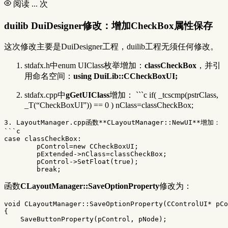
阅读
...
次
duilib DuiDesigner修改：增加CheckBox属性保存
这次修改主要是DuiDesigner工程，duilib工程无须任何修改。
stdafx.h中enum UIClass枚举增加：
classCheckBox
，并引
用命名空间：
using DuiLib::CCheckBoxUI;
stdafx.cpp中
gGetUIClass
增加： ```c if( _tcscmp(pstrClass,
_T(“CheckBoxUI”)) == 0 ) nClass=classCheckBox;
3. LayoutManager.cpp函数**CLayoutManager::NewUI**增加：

```c

case classCheckBox:

	pControl=new CCheckBoxUI;

	pExtended->nClass=classCheckBox;

	pControl->SetFloat(true);

函数
CLayoutManager::SaveOptionProperty
修改为：
void
CLayoutManager
::
SaveOptionProperty
(
CControlUI
*
pCo
{
SaveButtonProperty
(
pControl
,
pNode
);