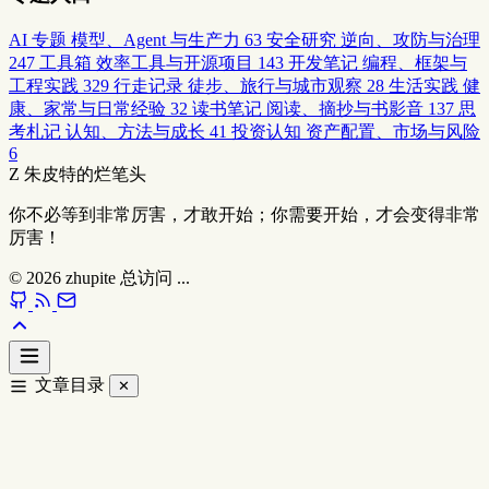
AI 专题
模型、Agent 与生产力
63
安全研究
逆向、攻防与治理
247
工具箱
效率工具与开源项目
143
开发笔记
编程、框架与
工程实践
329
行走记录
徒步、旅行与城市观察
28
生活实践
健
康、家常与日常经验
32
读书笔记
阅读、摘抄与书影音
137
思
考札记
认知、方法与成长
41
投资认知
资产配置、市场与风险
6
Z
朱皮特的烂笔头
你不必等到非常厉害，才敢开始；你需要开始，才会变得非常
厉害！
© 2026
zhupite
总访问
...
文章目录
✕