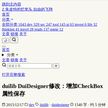
跳到主内容
Z
朱皮特的烂笔头
自由的飞翔
首页
分类
全部分类
1043
dev
329
sec
247
tool
143
ai
63
invest
6
life
32
thinking
41
travel
28
reads
137
game
12
文章
链接
关于
🌙
首页
分类
文章
链接
关于
✕
打开完整搜索
duilib DuiDesigner修改：增加CheckBox
属性保存
2015/12/17
dev
duilib
·
duidesigner
1540 字 · 约 5 分钟