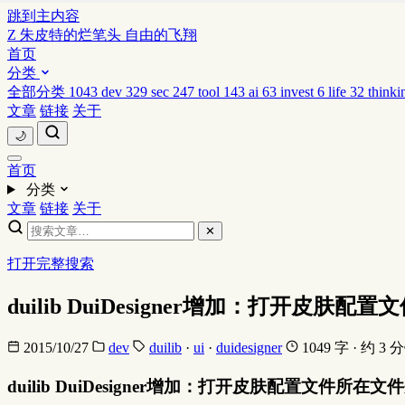
跳到主内容
Z
朱皮特的烂笔头
自由的飞翔
首页
分类
全部分类
1043
dev
329
sec
247
tool
143
ai
63
invest
6
life
32
thinki
文章
链接
关于
🌙
首页
分类
文章
链接
关于
✕
打开完整搜索
duilib DuiDesigner增加：打开皮肤
2015/10/27
dev
duilib
·
ui
·
duidesigner
1049 字 · 约 3
duilib DuiDesigner增加：打开皮肤配置文件所在文