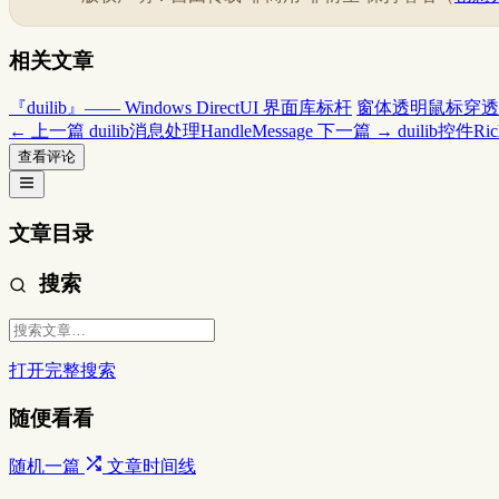
相关文章
『duilib』—— Windows DirectUI 界面库标杆
窗体透明鼠标穿透
← 上一篇
duilib消息处理HandleMessage
下一篇 →
duilib控件Ri
查看评论
文章目录
搜索
打开完整搜索
随便看看
随机一篇
文章时间线