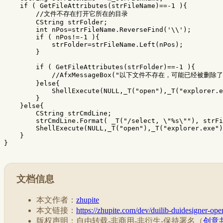
if
(
GetFileAttributes
(
strFileName
)
==-
1
){
//文件不存在打开它所在的目录
CString
strFolder
;
int
nPos
=
strFileName
.
ReverseFind
(
'\\'
);
if
(
nPos
!=-
1
){
strFolder
=
strFileName
.
Left
(
nPos
);
}
if
(
GetFileAttributes
(
strFolder
)
==-
1
){
//AfxMessageBox("以下文件不存在，可能已经被删除了：\
}
else
{
ShellExecute
(
NULL
,
_T
(
"open"
),
_T
(
"explorer.e
}
}
else
{
CString
strCmdLine
;
strCmdLine
.
Format
(
_T
(
"/select, 
\"
%s
\"
"
),
strFi
ShellExecute
(
NULL
,
_T
(
"open"
),
_T
(
"explorer.exe"
)
}
}
文档信息
本文作者：
zhupite
本文链接：
https://zhupite.com/dev/duilib-duidesigner-open
版权声明：自由转载-非商用-非衍生-保持署名（
创意共