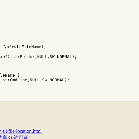
n"+strFileName);
xe"
),
strFolder
,
NULL
,
SW_NORMAL
);
leName
);
,
strCmdLine
,
NULL
,
SW_NORMAL
);
-ui-file-location.html
享3.0许可证
）