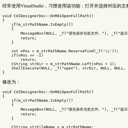
经常使用VisualStudio，习惯使用该功能：打开并选择对应的文
void
CUIDesignerDoc
::
OnMdiOpenFullPath
()
{
if
(
m_strPathName
.
IsEmpty
())
{
MessageBox
(
NULL
,
_T
(
"请先保存当前文件。"
),
_T
(
"提示
return
;
}
int
nPos
=
m_strPathName
.
ReverseFind
(
_T
(
'\\'
));
if
(
nPos
==
-
1
)
return
;
CString
strDir
=
m_strPathName
.
Left
(
nPos
+
1
);
ShellExecute
(
NULL
,
_T
(
"open"
),
strDir
,
NULL
,
NULL
,
}
修改为：
void
CUIDesignerDoc
::
OnMdiOpenFullPath
()
{
if
(
m_strPathName
.
IsEmpty
())
{
MessageBox
(
NULL
,
_T
(
"请先保存当前文件。"
),
_T
(
"提示
return
;
}
CString
strFileName
=
m_strPathName
;