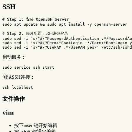
SSH
# Step 1: 安装 OpenSSH Server
sudo 
apt update 
&&
sudo 
apt 
install
-y
 openssh-server

# Step 2: 修改配置，启用密码登录
sudo sed
-i
's/^#\?PasswordAuthentication .*/PasswordAu
sudo sed
-i
's/^#\?PermitRootLogin .*/PermitRootLogin y
sudo sed
-i
's/^#\?UsePAM .*/UsePAM yes/'
启动服务：
sudo 
测试SSH连接：
文件操作
vim
按下insert键开始编辑
按下ESC键退出编辑