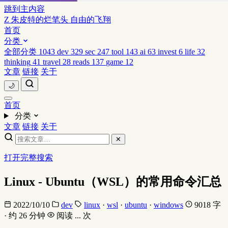
跳到主内容
Z
朱皮特的烂笔头
自由的飞翔
首页
分类
全部分类
1043
dev
329
sec
247
tool
143
ai
63
invest
6
life
32
thinking
41
travel
28
reads
137
game
12
文章
链接
关于
🌙
首页
分类
文章
链接
关于
✕
打开完整搜索
Linux - Ubuntu（WSL）的常用命令汇总
2022/10/10
dev
linux
·
wsl
·
ubuntu
·
windows
9018 字
· 约 26 分钟
阅读
...
次