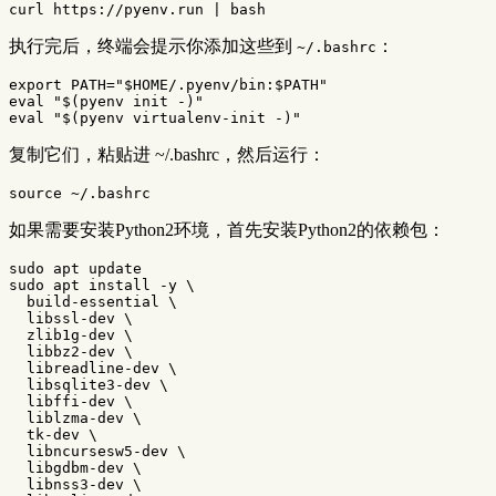
执行完后，终端会提示你添加这些到
：
~/.bashrc
export 
PATH
=
"
$HOME
/.pyenv/bin:
$PATH
"
eval
"
$(
pyenv init -
)
"
eval
"
$(
pyenv virtualenv-init -
)
"
复制它们，粘贴进 ~/.bashrc，然后运行：
source
如果需要安装Python2环境，首先安装Python2的依赖包：
sudo 
sudo 
apt 
install
-y
\
  build-essential 
\
  libssl-dev 
\
  zlib1g-dev 
\
  libbz2-dev 
\
  libreadline-dev 
\
  libsqlite3-dev 
\
  libffi-dev 
\
  liblzma-dev 
\
  tk-dev 
\
  libncursesw5-dev 
\
  libgdbm-dev 
\
  libnss3-dev 
\