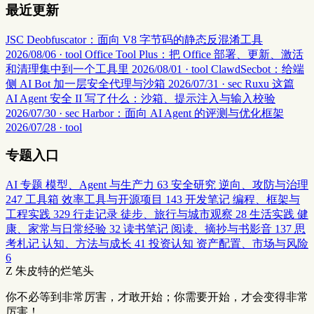
最近更新
JSC Deobfuscator：面向 V8 字节码的静态反混淆工具
2026/08/06 · tool
Office Tool Plus：把 Office 部署、更新、激活
和清理集中到一个工具里
2026/08/01 · tool
ClawdSecbot：给端
侧 AI Bot 加一层安全代理与沙箱
2026/07/31 · sec
Ruxu 这篇
AI Agent 安全 II 写了什么：沙箱、提示注入与输入校验
2026/07/30 · sec
Harbor：面向 AI Agent 的评测与优化框架
2026/07/28 · tool
专题入口
AI 专题
模型、Agent 与生产力
63
安全研究
逆向、攻防与治理
247
工具箱
效率工具与开源项目
143
开发笔记
编程、框架与
工程实践
329
行走记录
徒步、旅行与城市观察
28
生活实践
健
康、家常与日常经验
32
读书笔记
阅读、摘抄与书影音
137
思
考札记
认知、方法与成长
41
投资认知
资产配置、市场与风险
6
Z
朱皮特的烂笔头
你不必等到非常厉害，才敢开始；你需要开始，才会变得非常
厉害！