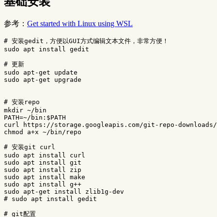
基础安装
参考：
Get started with Linux using WSL
# 安装gedit，方便以GUI方式编辑文本文件，非常方便！
sudo 
apt 
install 
gedit

# 更新
sudo 
sudo 
apt-get upgrade

# 安装repo
mkdir
PATH
=
~/bin:
$PATH
curl https://storage.googleapis.com/git-repo-downloads/
chmod 
a+x ~/bin/repo

# 安装git curl
sudo 
apt 
install 
sudo 
apt 
install 
sudo 
apt 
install 
sudo 
apt 
install 
sudo 
apt 
install 
sudo 
apt-get 
install 
# sudo apt install gedit
# git配置