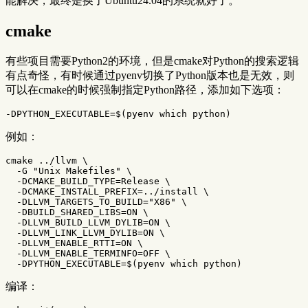
能解决，最终是换了Ubuntu24.04的系统就好了。
cmake
有些项目需要Python2的环境，但是cmake对Python的搜索逻辑
有点奇怪，有时候通过pyenv切换了Python版本也是无效，则
可以在cmake的时候强制指定Python路径，添加如下选项：
-DPYTHON_EXECUTABLE
=
$(
pyenv which python
)
例如：
cmake ../llvm 
\
-G
"Unix Makefiles"
\
-DCMAKE_BUILD_TYPE
=
Release 
\
-DCMAKE_INSTALL_PREFIX
=
../install 
\
-DLLVM_TARGETS_TO_BUILD
=
"X86"
\
-DBUILD_SHARED_LIBS
=
ON 
\
-DLLVM_BUILD_LLVM_DYLIB
=
ON 
\
-DLLVM_LINK_LLVM_DYLIB
=
ON 
\
-DLLVM_ENABLE_RTTI
=
ON 
\
-DLLVM_ENABLE_TERMINFO
=
OFF 
\
-DPYTHON_EXECUTABLE
=
$(
pyenv which python
)
编译：