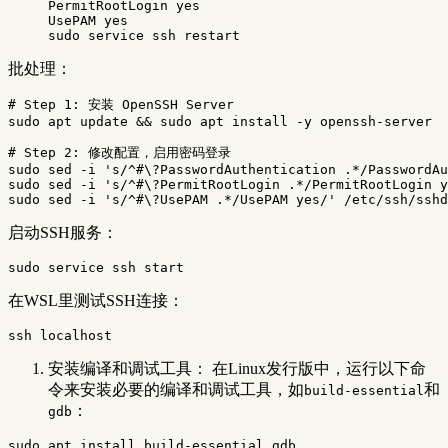
PermitRootLogin 
UsePAM 
yes

sudo 
批处理：
# Step 1: 安装 OpenSSH Server
sudo 
apt update 
&&
sudo 
apt 
install
-y
 openssh-server

# Step 2: 修改配置，启用密码登录
sudo sed
-i
's/^#\?PasswordAuthentication .*/PasswordAu
sudo sed
-i
's/^#\?PermitRootLogin .*/PermitRootLogin y
sudo sed
-i
's/^#\?UsePAM .*/UsePAM yes/'
启动SSH服务：
sudo 
在WSL里测试SSH连接：
安装编译和调试工具： 在Linux发行版中，运行以下命
令来安装必要的编译和调试工具，如
和
build-essential
：
gdb
sudo 
apt 
install 