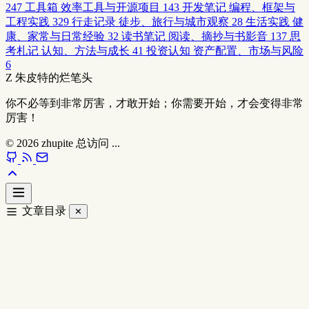
247
工具箱
效率工具与开源项目
143
开发笔记
编程、框架与
工程实践
329
行走记录
徒步、旅行与城市观察
28
生活实践
健
康、家常与日常经验
32
读书笔记
阅读、摘抄与书影音
137
思
考札记
认知、方法与成长
41
投资认知
资产配置、市场与风险
6
Z
朱皮特的烂笔头
你不必等到非常厉害，才敢开始；你需要开始，才会变得非常
厉害！
© 2026
zhupite
总访问
...
文章目录
✕