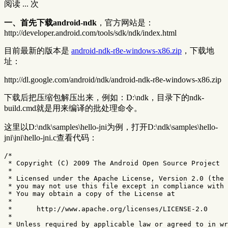
阅读
...
次
一、首先下载android-ndk
，官方网站是：
http://developer.android.com/tools/sdk/ndk/index.html
目前最新的版本是
android-ndk-r8e-windows-x86.zip
，下载地
址：
http://dl.google.com/android/ndk/android-ndk-r8e-windows-x86.zip
下载后把压缩包解压出来，例如：D:\ndk，目录下的ndk-
build.cmd就是用来编译的批处理命令。
这里以D:\ndk\samples\hello-jni为例，打开D:\ndk\samples\hello-
jni\jni\hello-jni.c查看代码：
/*

 * Copyright (C) 2009 The Android Open Source Project

 *

 * Licensed under the Apache License, Version 2.0 (the 
 * you may not use this file except in compliance with 
 * You may obtain a copy of the License at

 *

 *      http://www.apache.org/licenses/LICENSE-2.0

 *

 * Unless required by applicable law or agreed to in wr