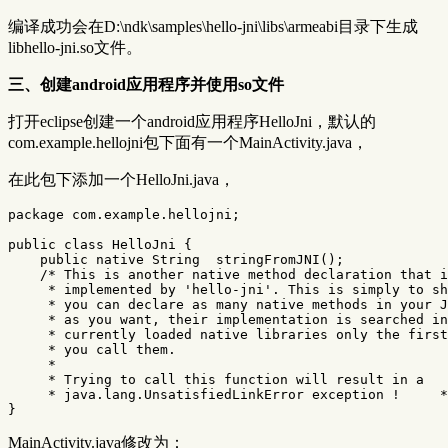
编译成功会在D:\ndk\samples\hello-jni\libs\armeabi目录下生成
libhello-jni.so文件。
三、创建android应用程序并使用so文件
打开eclipse创建一个android应用程序HelloJni，默认的
com.example.hellojni包下面有一个MainActivity.java，
在此包下添加一个HelloJni.java，
package
com.example.hellojni
;
public
class
HelloJni
{
public
native
String
stringFromJNI
();
/* This is another native method declaration that i
     * implemented by 'hello-jni'. This is simply to sh
     * you can declare as many native methods in your J
     * as you want, their implementation is searched in
     * currently loaded native libraries only the first
     * you call them.     

     *     

     * Trying to call this function will result in a   
     * java.lang.UnsatisfiedLinkError exception !     *
}
MainActivity.java修改为：