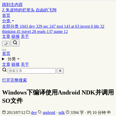
跳到主内容
Z
朱皮特的烂笔头
自由的飞翔
首页
分类
全部分类
1043
dev
329
sec
247
tool
143
ai
63
invest
6
life
32
thinking
41
travel
28
reads
137
game
12
文章
链接
关于
🌙
首页
分类
文章
链接
关于
✕
打开完整搜索
Windows下编译使用Android NDK并调用
SO文件
2013/07/12
dev
android
·
ndk
3394 字 · 约 10 分钟