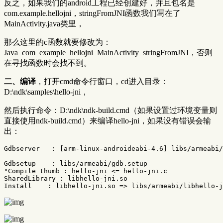
反之，如果我们的android工程已经创建好，并且包名是
com.example.hellojni，stringFromJNI函数我们写在了
MainActivity.java类里，
那么这里的c函数就要修改为：
Java_com_example_hellojni_MainActivity_stringFromJNI，否则
在寻找函数时会找不到。
二、编译
，打开cmd命令行窗口，cd进入目录：
D:\ndk\samples\hello-jni，
然后执行命令：D:\ndk\ndk-build.cmd（如果设置过环境变量则
直接使用ndk-build.cmd）来编译hello-jni，如果没有错误会输
出：
Gdbserver   : [arm-linux-androideabi-4.6] libs/armeabi/
Gdbsetup    : libs/armeabi/gdb.setup

"Compile thumb : hello-jni <= hello-jni.c

SharedLibrary : libhello-jni.so
