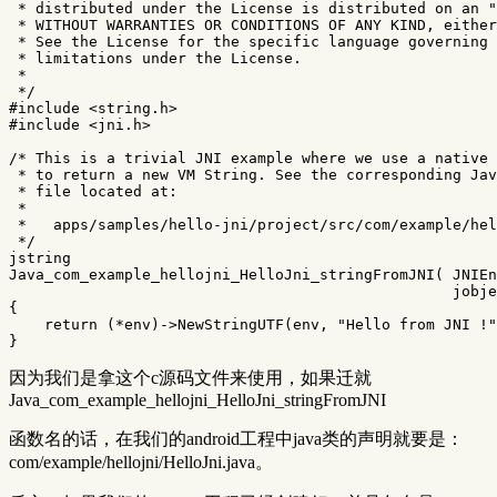
 * distributed under the License is distributed on an "
 * WITHOUT WARRANTIES OR CONDITIONS OF ANY KIND, either
 * See the License for the specific language governing 
 * limitations under the License.

 *

 */
#include
<string.h>
#include
<jni.h>
/* This is a trivial JNI example where we use a native 
 * to return a new VM String. See the corresponding Jav
 * file located at:

 *

 *   apps/samples/hello-jni/project/src/com/example/hel
 */
jstring
Java_com_example_hellojni_HelloJni_stringFromJNI
(
JNIEn
jobje
{
return
(
*
env
)
->
NewStringUTF
(
env
,
"Hello from JNI !"
}
因为我们是拿这个c源码文件来使用，如果迁就
Java_com_example_hellojni_HelloJni_stringFromJNI
函数名的话，在我们的android工程中java类的声明就要是：
com/example/hellojni/HelloJni.java。