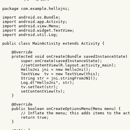
package
com.example.hellojni
;
import
android.os.Bundle
;
import
android.app.Activity
;
import
android.view.Menu
;
import
android.widget.TextView
;
import
android.util.Log
;
public
class
MainActivity
extends
Activity
{
@Override
protected
void
onCreate
(
Bundle
savedInstanceState
)
super
.
onCreate
(
savedInstanceState
);
//setContentView(R.layout.activity_main);      
HelloJni
jni
=
new
HelloJni
();
TextView
tv
=
new
TextView
(
this
);
String
str
=
jni
.
stringFromJNI
();
Log
.
d
(
"HelloJni"
,
str
);
tv
.
setText
(
str
);
setContentView
(
tv
);
}
@Override
public
boolean
onCreateOptionsMenu
(
Menu
menu
)
{
// Inflate the menu; this adds items to the act
return
true
;
}