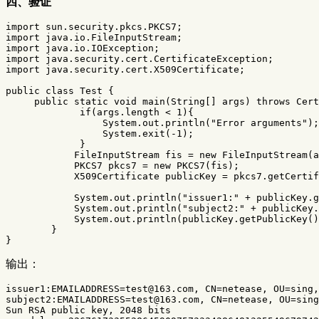
四、验证
import
sun.security.pkcs.PKCS7
;
import
java.io.FileInputStream
;
import
java.io.IOException
;
import
java.security.cert.CertificateException
;
import
java.security.cert.X509Certificate
;
public
class
Test
{
public
static
void
main
(
String
[]
args
)
throws
Cert
if
(
args
.
length
<
1
){
System
.
out
.
println
(
"Error arguments"
);
System
.
exit
(-
1
);
}
FileInputStream
fis
=
new
FileInputStream
(
a
PKCS7
pkcs7
=
new
PKCS7
(
fis
);
X509Certificate
publicKey
=
pkcs7
.
getCertif
System
.
out
.
println
(
"issuer1:"
+
publicKey
.
g
System
.
out
.
println
(
"subject2:"
+
publicKey
.
System
.
out
.
println
(
publicKey
.
getPublicKey
()
}
}
输出：
issuer1:EMAILADDRESS=test@163.com, CN=netease, OU=sing,
subject2:EMAILADDRESS=test@163.com, CN=netease, OU=sing
Sun RSA public key, 2048 bits
