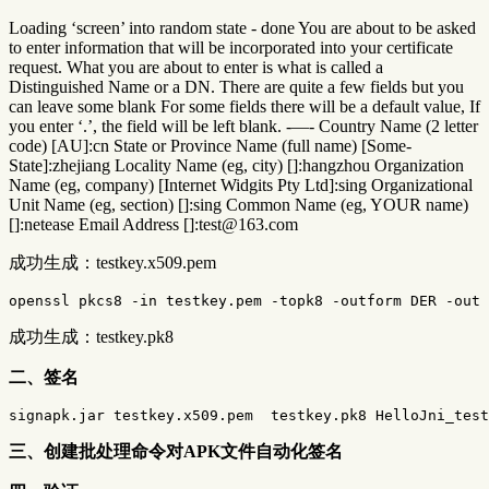
Loading ‘screen’ into random state - done You are about to be asked
to enter information that will be incorporated into your certificate
request. What you are about to enter is what is called a
Distinguished Name or a DN. There are quite a few fields but you
can leave some blank For some fields there will be a default value, If
you enter ‘.’, the field will be left blank. -—- Country Name (2 letter
code) [AU]:cn State or Province Name (full name) [Some-
State]:zhejiang Locality Name (eg, city) []:hangzhou Organization
Name (eg, company) [Internet Widgits Pty Ltd]:sing Organizational
Unit Name (eg, section) []:sing Common Name (eg, YOUR name)
[]:netease Email Address []:test@163.com
成功生成：testkey.x509.pem
成功生成：testkey.pk8
二、签名
三、创建批处理命令对APK文件自动化签名