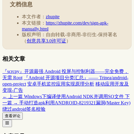
文档信息
本文作者：
zhupite
本文链接：
https://zhupite.com/dev/sign-apk-
manually.html
版权声明：自由转载-非商用-非衍生-保持署名
（
创意共享3.0许可证
）
相关文章
『scrcpy』开源最强 Android 投屏与控制利器——完全免费，
无需 Root
『Android 开源项目分类汇总』—— Trinea/android-
open-project
安卓手机监控应用实现原理分析
移动应用开发及
变现-广告
← 上一篇
Windows下编译使用Android NDK并调用SO文件
下
一篇 →
手动打造apk利用ANDROID-8219321漏洞(Master Key)
绕过android签名校验
查看评论