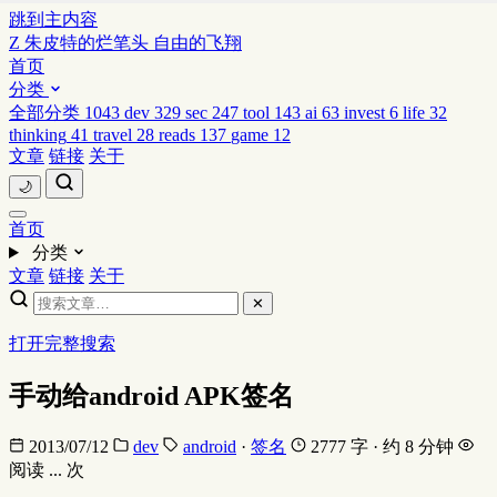
跳到主内容
Z
朱皮特的烂笔头
自由的飞翔
首页
分类
全部分类
1043
dev
329
sec
247
tool
143
ai
63
invest
6
life
32
thinking
41
travel
28
reads
137
game
12
文章
链接
关于
🌙
首页
分类
文章
链接
关于
✕
打开完整搜索
手动给android APK签名
2013/07/12
dev
android
·
签名
2777 字 · 约 8 分钟
阅读
...
次