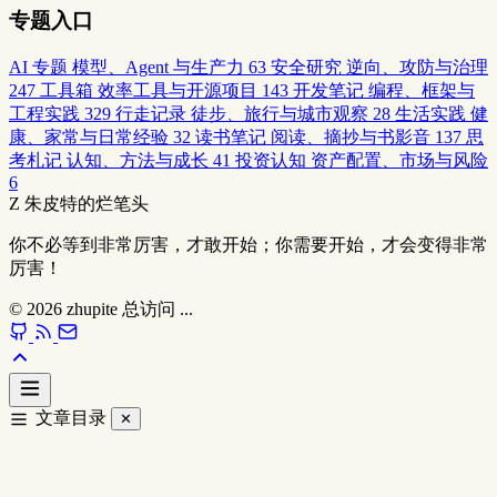
专题入口
AI 专题
模型、Agent 与生产力
63
安全研究
逆向、攻防与治理
247
工具箱
效率工具与开源项目
143
开发笔记
编程、框架与
工程实践
329
行走记录
徒步、旅行与城市观察
28
生活实践
健
康、家常与日常经验
32
读书笔记
阅读、摘抄与书影音
137
思
考札记
认知、方法与成长
41
投资认知
资产配置、市场与风险
6
Z
朱皮特的烂笔头
你不必等到非常厉害，才敢开始；你需要开始，才会变得非常
厉害！
© 2026
zhupite
总访问
...
文章目录
✕