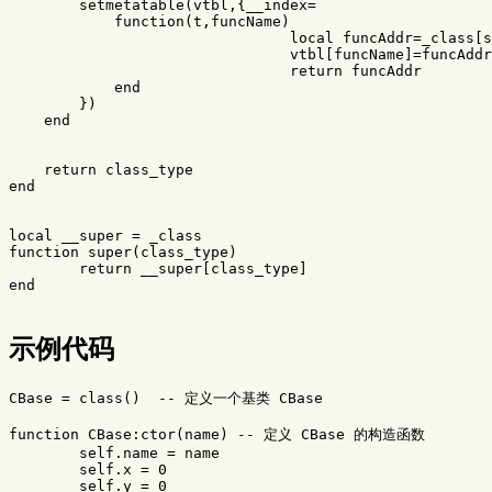
setmetatable
(
vtbl
,{
__index
=
function
(
t
,
funcName
)
local
funcAddr
=
_class
[
s
vtbl
[
funcName
]
=
funcAddr
return
funcAddr
end
})
end
return
class_type
end
local
__super
=
_class
function
super
(
class_type
)
return
__super
[
class_type
]
end
示例代码
CBase
=
class
()
-- 定义一个基类 CBase
function
CBase
:
ctor
(
name
)
-- 定义 CBase 的构造函数
self
.
name
=
name
self
.
x
=
0
self
.
y
=
0