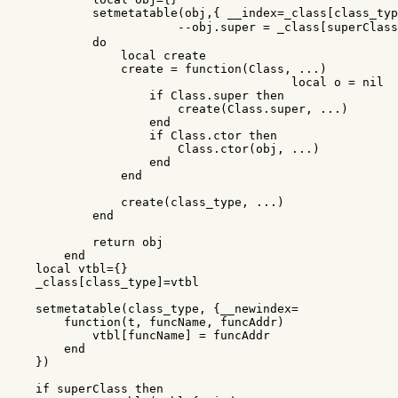
setmetatable
(
obj
,{
__index
=
_class
[
class_typ
--obj.super = _class[su
do
local
create
create
=
function
(
Class
,
...
)
local
o
=
nil
if
Class
.
super
then
create
(
Class
.
super
,
...
)
end
if
Class
.
ctor
then
Class
.
ctor
(
obj
,
...
)
end
end
create
(
class_type
,
...
)
end
return
obj
end
local
vtbl
=
{}
_class
[
class_type
]
=
vtbl
setmetatable
(
class_type
,
{
__newindex
=
function
(
t
,
funcName
,
funcAddr
)
vtbl
[
funcName
]
=
funcAddr
end
})
if
superClass
then