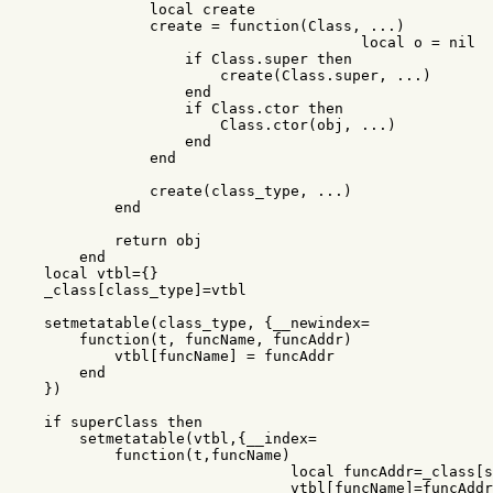
local
create
create
=
function
(
Class
,
...
)
local
o
=
nil
if
Class
.
super
then
create
(
Class
.
super
,
...
)
end
if
Class
.
ctor
then
Class
.
ctor
(
obj
,
...
)
end
end
create
(
class_type
,
...
)
end
return
obj
end
local
vtbl
=
{}
_class
[
class_type
]
=
vtbl
setmetatable
(
class_type
,
{
__newindex
=
function
(
t
,
funcName
,
funcAddr
)
vtbl
[
funcName
]
=
funcAddr
end
})
if
superClass
then
setmetatable
(
vtbl
,{
__index
=
function
(
t
,
funcName
)
local
funcAddr
=
_class
[
s
vtbl
[
funcName
]
=
funcAddr