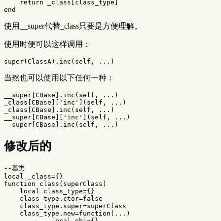
return
_class
[
class_type
]
end
使用__super代替_class只要是方便理解。
使用时便可以这样调用：
super
(
ClassA
).
inc
(
self
,
...
)
当然也可以使用以下任何一种：
__super
[
CBase
].
inc
(
self
,
...
)
_class
[
CBase
][
'inc'
](
self
,
...
)
_class
[
CBase
].
inc
(
self
,
...
)
__super
[
CBase
][
'inc'
](
self
,
...
)
__super
[
CBase
].
inc
(
self
,
...
)
修改后的
--基类
local
_class
=
{}
function
class
(
superClass
)
local
class_type
=
{}
class_type
.
ctor
=
false
class_type
.
super
=
superClass
class_type
.
new
=
function
(
...
)
local
obj
=
{}