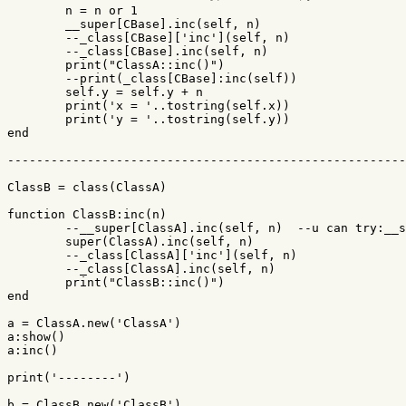
n
=
n
or
1
__super
[
CBase
].
inc
(
self
,
n
)
--_class[CBase]['inc'](self, n)
--_class[CBase].inc(self, n)
print
(
"ClassA::inc()"
)
--print(_class[CBase]:inc(self))
self
.
y
=
self
.
y
+
n
print
(
'x = '
..
tostring
(
self
.
x
))
print
(
'y = '
..
tostring
(
self
.
y
))
end
-------------------------------------------------------
ClassB
=
class
(
ClassA
)
function
ClassB
:
inc
(
n
)
--__super[ClassA].inc(self
super
(
ClassA
).
inc
(
self
,
n
)
--_class[ClassA]['inc'](self, n)
--_class[ClassA].inc(self, n)
print
(
"ClassB::inc()"
)
end
a
=
ClassA
.
new
(
'ClassA'
)
a
:
show
()
a
:
inc
()
print
(
'--------'
)
b
=
ClassB
.
new
(
'ClassB'
)