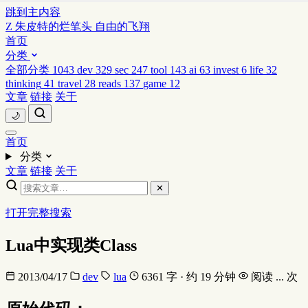
跳到主内容
Z
朱皮特的烂笔头
自由的飞翔
首页
分类
全部分类
1043
dev
329
sec
247
tool
143
ai
63
invest
6
life
32
thinking
41
travel
28
reads
137
game
12
文章
链接
关于
🌙
首页
分类
文章
链接
关于
✕
打开完整搜索
Lua中实现类Class
2013/04/17
dev
lua
6361 字 · 约 19 分钟
阅读
...
次