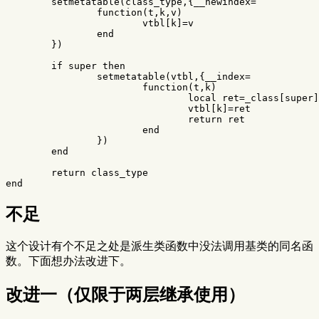
setmetatable
(
class_type
,{
__newindex
=
function
(
t
,
k
,
v
)
vtbl
[
k
]
=
v
end
})
if
super
then
setmetatable
(
vtbl
,{
__index
=
function
(
t
,
k
)
local
ret
=
_class
[
super
]
vtbl
[
k
]
=
ret
return
ret
end
})
end
return
class_type
end
不足
这个设计有个不足之处是派生类函数中没法调用基类的同名函
数。下面想办法改进下。
改进一（仅限于两层继承使用）