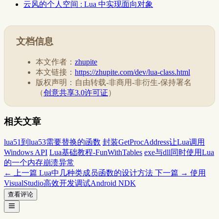
云风的个人空间 : Lua 中实现面向对象
文档信息
本文作者：
zhupite
本文链接：
https://zhupite.com/dev/lua-class.html
版权声明：自由转载-非商用-非衍生-保持署名
（
创意共享3.0许可证
）
相关文章
lua51到lua53需要替换的函数
封装GetProcAddress让Lua调用
Windows API
Lua基础教程-FunWithTables
exe与dll同时使用Lua
的一个内存崩溃异常
← 上一篇
Lua中几种类成员函数的设计方法
下一篇 →
使用
VisualStudio高效开发调试Android NDK
查看评论