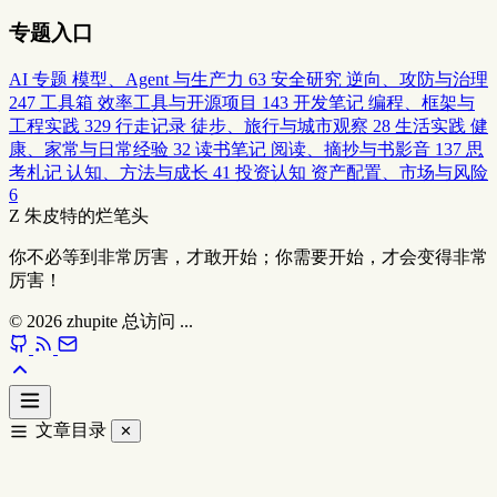
专题入口
AI 专题
模型、Agent 与生产力
63
安全研究
逆向、攻防与治理
247
工具箱
效率工具与开源项目
143
开发笔记
编程、框架与
工程实践
329
行走记录
徒步、旅行与城市观察
28
生活实践
健
康、家常与日常经验
32
读书笔记
阅读、摘抄与书影音
137
思
考札记
认知、方法与成长
41
投资认知
资产配置、市场与风险
6
Z
朱皮特的烂笔头
你不必等到非常厉害，才敢开始；你需要开始，才会变得非常
厉害！
© 2026
zhupite
总访问
...
文章目录
✕