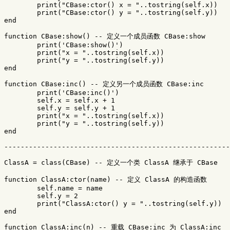
print
(
"CBase:ctor() x = "
..
tostring
(
self
.
x
))
print
(
"CBase:ctor() y = "
..
tostring
(
self
.
y
))
end
function
CBase
:
show
()
-- 定义一个成员函数 CBase:show
print
(
'CBase:show()'
)
print
(
"x = "
..
tostring
(
self
.
x
))
print
(
"y = "
..
tostring
(
self
.
y
))
end
function
CBase
:
inc
()
-- 定义另一个成员函数 CBase:inc
print
(
'CBase:inc()'
)
self
.
x
=
self
.
x
+
1
self
.
y
=
self
.
y
+
1
print
(
"x = "
..
tostring
(
self
.
x
))
print
(
"y = "
..
tostring
(
self
.
y
))
end
-------------------------------------------------------
ClassA
=
class
(
CBase
)
-- 定义一个类 ClassA 继承于 CBase
function
ClassA
:
ctor
(
name
)
-- 定义 ClassA 的构造函数
self
.
name
=
name
self
.
y
=
2
print
(
"ClassA:ctor() y = "
..
tostring
(
self
.
y
))
end
function
ClassA
:
inc
(
n
)
-- 重载 CBase:inc 为 ClassA:inc