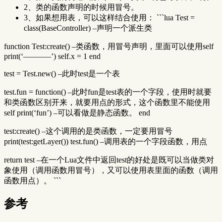
2、类的函数声明的时候用冒号。
3、如果想用表，可以这样结合使用： ```lua Test =
class(BaseController) –声明一个派生类
function Test:create() –类函数，用冒号声明，里面可以使用self
print(‘———–’) self.x = 1 end
test = Test.new() –此时test是一个表
test.fun = function() –此时fun是test表的一个字段，使用时就要
和类函数区别开来，就要用点的形式，这个函数里不能使用
self print(‘fun’) –可以看做是静态函数。 end
test:create() –这个调用的是类函数，一定要用冒号
print(test:getLayer()) test.fun() –调用表的一个字段函数，用点
return test –在一个Lua文件中返回test的好处是既可以当做类对
象使用（调用函数用冒号），又可以使用表里面的函数（调用
函数用点）。 ```
参考