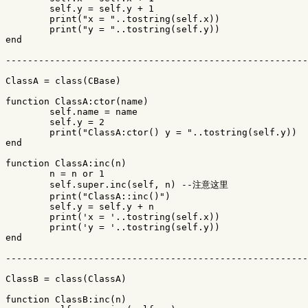
self
.
y
=
self
.
y
+
1
print
(
"x = "
..
tostring
(
self
.
x
))
print
(
"y = "
..
tostring
(
self
.
y
))
end
-------------------------------------------------------
ClassA
=
class
(
CBase
)
function
ClassA
:
ctor
(
name
)
self
.
name
=
name
self
.
y
=
2
print
(
"ClassA:ctor() y = "
..
tostring
(
self
.
y
))
end
function
ClassA
:
inc
(
n
)
n
=
n
or
1
self
.
super
.
inc
(
self
,
n
)
--注意这里
print
(
"ClassA::inc()"
)
self
.
y
=
self
.
y
+
n
print
(
'x = '
..
tostring
(
self
.
x
))
print
(
'y = '
..
tostring
(
self
.
y
))
end
-------------------------------------------------------
ClassB
=
class
(
ClassA
)
function
ClassB
:
inc
(
n
)