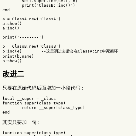
self
.
super
.
inc
(
self
,
n
)
--
print
(
"ClassB::inc()"
)
end
a
=
ClassA
.
new
(
'ClassA'
)
a
:
show
()
a
:
inc
()
print
(
'--------'
)
b
=
ClassB
.
new
(
'ClassB'
)
b
:
inc
(
4
)
--这里调进去后会在ClassA:inc中死循环
print
(
b
.
name
)
b
:
show
()
改进二
只要在原始代码后面增加一小段代码：
local
__super
=
_class
function
super
(
class_type
)
return
__super
[
class_type
]
end
其实只要加一句：
function
super
(
class_type
)