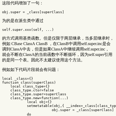
这段代码增加了一句：
obj
.
super
=
_class
[
superClass
]
为的是在派生类中通过
self
.
super
.
xxx
(
self
,
...
)
的方式调用基类函数。但是仅限于两层继承，当多层继承时，
例如 CBase ClassA ClassB ，在ClassB中调用self.super.inc是会
调到ClassA中去，但是如果ClassA中继续调用self.super.inc，
就会不断在ClassA的当前函数中不断循环，因为self.super引用
的是同一个表。因此不太建议使用这个方法。
例如如下代码片段就会有问题：
local
_class
=
{}
function
class
(
superClass
)
local
class_type
=
{}
class_type
.
ctor
=
false
class_type
.
super
=
superClass
class_type
.
new
=
function
(
...
)
local
obj
=
{}
setmetatable
(
obj
,{
__index
=
_class
[
class_typ
obj
.
super
=
_class
[
superClass
]
do