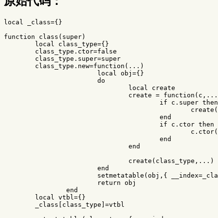
原始代码：
local
_class
=
{}
function
class
(
super
)
local
class_type
=
{}
class_type
.
ctor
=
false
class_type
.
super
=
super
class_type
.
new
=
function
(
...
)
local
obj
=
{}
do
local
create
create
=
function
(
c
,
...
if
c
.
super
then
create
(
end
if
c
.
ctor
then
c
.
ctor
(
end
end
create
(
class_type
,
...
)
end
setmetatable
(
obj
,{
__index
=
_cla
return
obj
end
local
vtbl
=
{}
_class
[
class_type
]
=
vtbl