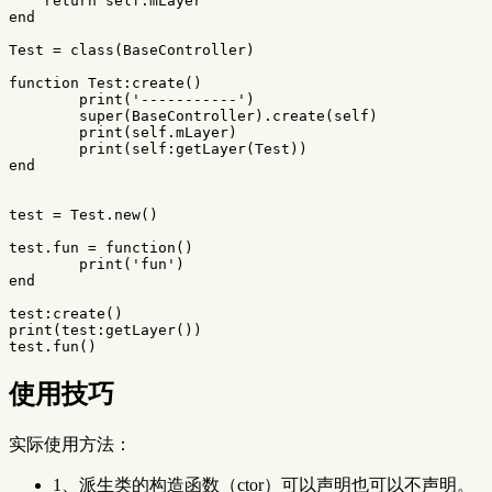
return
self
.
mLayer
end
Test
=
class
(
BaseController
)
function
Test
:
create
()
print
(
'-----------'
)
super
(
BaseController
).
create
(
self
)
print
(
self
.
mLayer
)
print
(
self
:
getLayer
(
Test
))
end
test
=
Test
.
new
()
test
.
fun
=
function
()
print
(
'fun'
)
end
test
:
create
()
print
(
test
:
getLayer
())
test
.
fun
()
使用技巧
实际使用方法：
1、派生类的构造函数（ctor）可以声明也可以不声明。