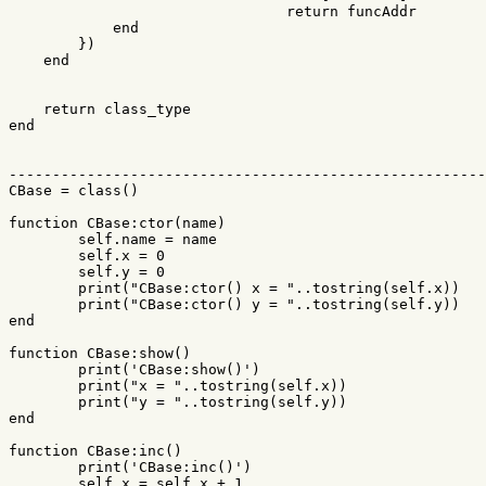
return
funcAddr
end
})
end
return
class_type
end
-------------------------------------------------------
CBase
=
class
()
function
CBase
:
ctor
(
name
)
self
.
name
=
name
self
.
x
=
0
self
.
y
=
0
print
(
"CBase:ctor() x = "
..
tostring
(
self
.
x
))
print
(
"CBase:ctor() y = "
..
tostring
(
self
.
y
))
end
function
CBase
:
show
()
print
(
'CBase:show()'
)
print
(
"x = "
..
tostring
(
self
.
x
))
print
(
"y = "
..
tostring
(
self
.
y
))
end
function
CBase
:
inc
()
print
(
'CBase:inc()'
)
self
.
x
=
self
.
x
+
1