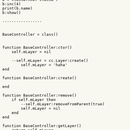
b
:
inc
(
4
)
print
(
b
.
name
)
b
:
show
()
-----------------
BaseController
=
class
()
function
BaseController
:
ctor
()
self
.
mLayer
=
nil
--self.mLayer = cc.Layer:create()
self
.
mLayer
=
'haha'
end
function
BaseController
:
create
()
end
function
BaseController
:
remove
()
if
self
.
mLayer
then
--self.mLayer:removeFromParent(true)
self
.
mLayer
=
nil
end
end
function
BaseController
:
getLayer
()