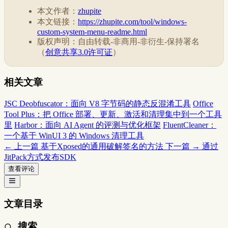
本文作者：
zhupite
本文链接：
https://zhupite.com/tool/windows-
custom-system-menu-readme.html
版权声明：自由转载-非商用-非衍生-保持署名
（
创意共享3.0许可证
）
相关文章
JSC Deobfuscator：面向 V8 字节码的静态反混淆工具
Office
Tool Plus：把 Office 部署、更新、激活和清理集中到一个工具
里
Harbor：面向 AI Agent 的评测与优化框架
FluentCleaner：
一个基于 WinUI 3 的 Windows 清理工具
← 上一篇
基于Xposed的通用破解签名的方法
下一篇 →
通过
JitPack方式发布SDK
查看评论
文章目录
搜索