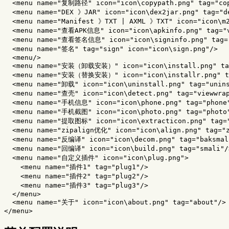
  <menu name="复制路径" icon="icon\copypath.png" tag="cop
  <menu name="DEX 》JAR" icon="icon\dex2jar.png" tag="de
  <menu name="Manifest 》TXT | AXML 》TXT" icon="icon\m2
  <menu name="查看APK信息" icon="icon\apkinfo.png" tag="v
  <menu name="查看签名信息" icon="icon\signinfo.png" tag="
  <menu name="签名" tag="sign" icon="icon\sign.png"/>

  <menu/>

  <menu name="安装（卸载安装）" icon="icon\install.png" tag
  <menu name="安装（替换安装）" icon="icon\installr.png" ta
  <menu name="卸载" icon="icon\uninstall.png" tag="unins
  <menu name="查壳" icon="icon\detect.png" tag="viewwrap
  <menu name="手机信息" icon="icon\phone.png" tag="phone"
  <menu name="手机截图" icon="icon\photo.png" tag="photo"
  <menu name="提取图标" icon="icon\extracticon.png" tag="
  <menu name="zipalign优化" icon="icon\align.png" tag="z
  <menu name="反编译" icon="icon\decom.png" tag="baksmali
  <menu name="回编译" icon="icon\build.png" tag="smali"/>
  <menu name="自定义插件" icon="icon\plug.png">

    <menu name="插件1" tag="plug1"/>

    <menu name="插件2" tag="plug2"/>

    <menu name="插件3" tag="plug3"/>

  </menu>

  <menu name="关于" icon="icon\about.png" tag="about"/>
