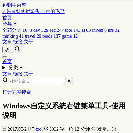
跳到主内容
Z
朱皮特的烂笔头
自由的飞翔
首页
分类
全部分类
1043
dev
329
sec
247
tool
143
ai
63
invest
6
life
32
thinking
41
travel
28
reads
137
game
12
文章
链接
关于
🌙
首页
分类
文章
链接
关于
✕
打开完整搜索
Windows自定义系统右键菜单工具-使用
说明
2017/05/24
tool
3932 字 · 约 12 分钟
阅读
...
次