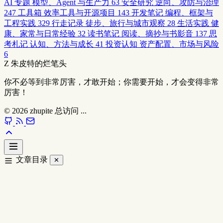
AI 专题
模型、Agent 与生产力
63
安全研究
逆向、攻防与治理
247
工具箱
效率工具与开源项目
143
开发笔记
编程、框架与
工程实践
329
行走记录
徒步、旅行与城市观察
28
生活实践
健
康、家常与日常经验
32
读书笔记
阅读、摘抄与书影音
137
思
考札记
认知、方法与成长
41
投资认知
资产配置、市场与风险
6
Z
朱皮特的烂笔头
你不必等到非常厉害，才敢开始；你需要开始，才会变得非常
厉害！
© 2026
zhupite
总访问
...
文章目录
✕