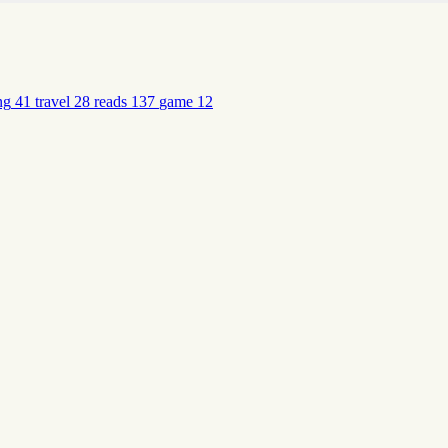
ng
41
travel
28
reads
137
game
12