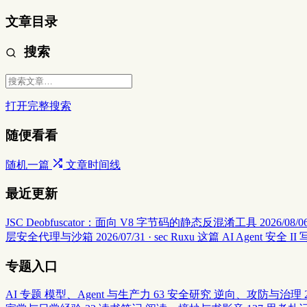
文章目录
搜索
打开完整搜索
随便看看
随机一篇
文章时间线
最近更新
JSC Deobfuscator：面向 V8 字节码的静态反混淆工具
2026/08/06
层安全代理与沙箱
2026/07/31 · sec
Ruxu 这篇 AI Agent 
专题入口
AI 专题
模型、Agent 与生产力
63
安全研究
逆向、攻防与治理