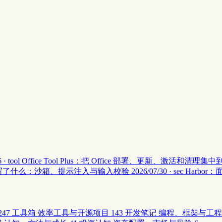
 · tool
Office Tool Plus：把 Office 部署、更新、激活和清理
安全 II 写了什么：沙箱、提示注入与输入校验
2026/07/30 · sec
Harbor
247
工具箱
效率工具与开源项目
143
开发笔记
编程、框架与工程