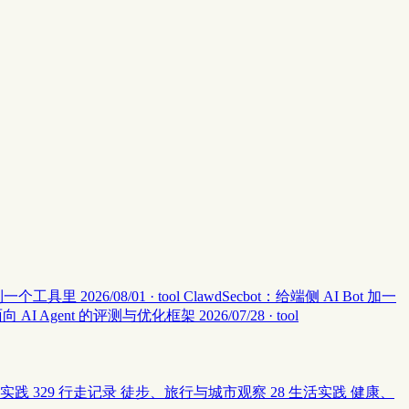
集中到一个工具里
2026/08/01 · tool
ClawdSecbot：给端侧 AI Bot 加一
：面向 AI Agent 的评测与优化框架
2026/07/28 · tool
实践
329
行走记录
徒步、旅行与城市观察
28
生活实践
健康、