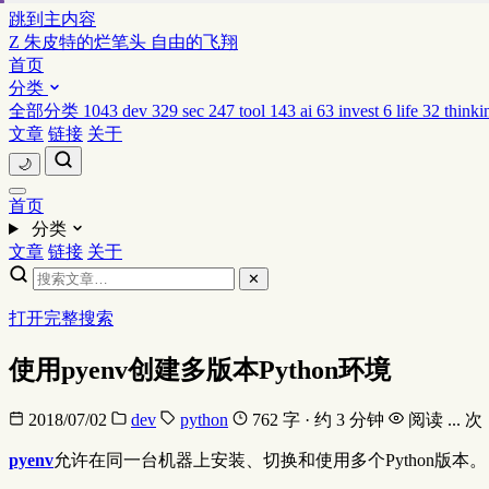
跳到主内容
Z
朱皮特的烂笔头
自由的飞翔
首页
分类
全部分类
1043
dev
329
sec
247
tool
143
ai
63
invest
6
life
32
thinki
文章
链接
关于
🌙
首页
分类
文章
链接
关于
✕
打开完整搜索
使用pyenv创建多版本Python环境
2018/07/02
dev
python
762 字 · 约 3 分钟
阅读
...
次
pyenv
允许在同一台机器上安装、切换和使用多个Python版本。