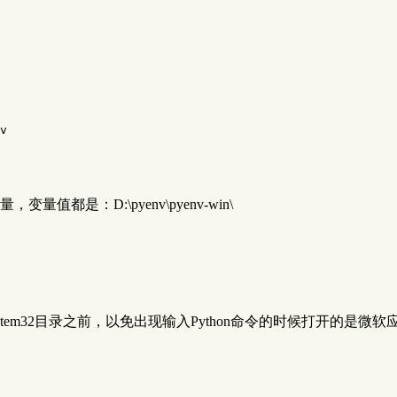
v
变量值都是：D:\pyenv\pyenv-win\
stem32目录之前，以免出现输入Python命令的时候打开的是微