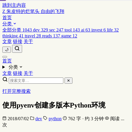
跳到主内容
Z
朱皮特的烂笔头
自由的飞翔
首页
分类
全部分类
1043
dev
329
sec
247
tool
143
ai
63
invest
6
life
32
thinking
41
travel
28
reads
137
game
12
文章
链接
关于
🌙
首页
分类
文章
链接
关于
✕
打开完整搜索
使用pyenv创建多版本Python环境
2018/07/02
dev
python
762 字 · 约 3 分钟
阅读
...
次