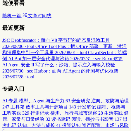
随便看看
随机一篇
文章时间线
最近更新
JSC Deobfuscator：面向 V8 字节码的静态反混淆工具
2026/08/06 · tool
Office Tool Plus：把 Office 部署、更新、激活
和清理集中到一个工具里
2026/08/01 · tool
ClawdSecbot：给端
侧 AI Bot 加一层安全代理与沙箱
2026/07/31 · sec
Ruxu 这篇
AI Agent 安全 II 写了什么：沙箱、提示注入与输入校验
2026/07/30 · sec
Harbor：面向 AI Agent 的评测与优化框架
2026/07/28 · tool
专题入口
AI 专题
模型、Agent 与生产力
63
安全研究
逆向、攻防与治理
247
工具箱
效率工具与开源项目
143
开发笔记
编程、框架与
工程实践
329
行走记录
徒步、旅行与城市观察
28
生活实践
健
康、家常与日常经验
32
读书笔记
阅读、摘抄与书影音
137
思
考札记
认知、方法与成长
41
投资认知
资产配置、市场与风险