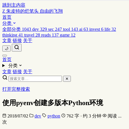
跳到主内容
Z
朱皮特的烂笔头
自由的飞翔
首页
分类
全部分类
1043
dev
329
sec
247
tool
143
ai
63
invest
6
life
32
thinking
41
travel
28
reads
137
game
12
文章
链接
关于
🌙
首页
分类
文章
链接
关于
✕
打开完整搜索
使用pyenv创建多版本Python环境
2018/07/02
dev
python
762 字 · 约 3 分钟
阅读
...
次