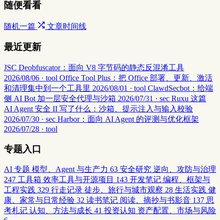
随便看看
随机一篇
文章时间线
最近更新
JSC Deobfuscator：面向 V8 字节码的静态反混淆工具
2026/08/06 · tool
Office Tool Plus：把 Office 部署、更新、激活
和清理集中到一个工具里
2026/08/01 · tool
ClawdSecbot：给端
侧 AI Bot 加一层安全代理与沙箱
2026/07/31 · sec
Ruxu 这篇
AI Agent 安全 II 写了什么：沙箱、提示注入与输入校验
2026/07/30 · sec
Harbor：面向 AI Agent 的评测与优化框架
2026/07/28 · tool
专题入口
AI 专题
模型、Agent 与生产力
63
安全研究
逆向、攻防与治理
247
工具箱
效率工具与开源项目
143
开发笔记
编程、框架与
工程实践
329
行走记录
徒步、旅行与城市观察
28
生活实践
健
康、家常与日常经验
32
读书笔记
阅读、摘抄与书影音
137
思
考札记
认知、方法与成长
41
投资认知
资产配置、市场与风险