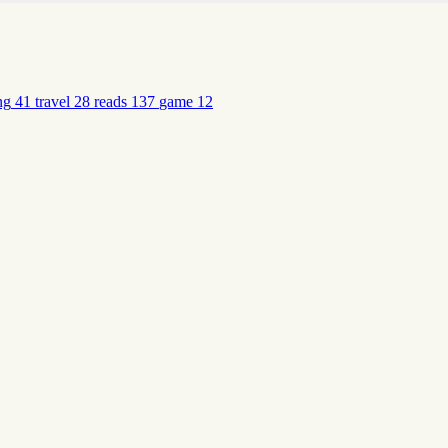
ng
41
travel
28
reads
137
game
12