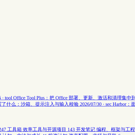
 · tool
Office Tool Plus：把 Office 部署、更新、激活和清理
安全 II 写了什么：沙箱、提示注入与输入校验
2026/07/30 · sec
Harbor
247
工具箱
效率工具与开源项目
143
开发笔记
编程、框架与工程