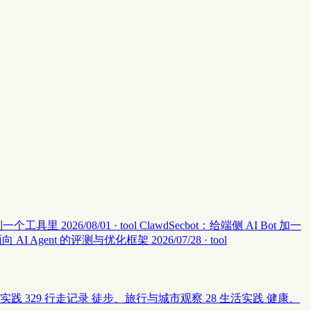
集中到一个工具里
2026/08/01 · tool
ClawdSecbot：给端侧 AI Bot 加一
：面向 AI Agent 的评测与优化框架
2026/07/28 · tool
实践
329
行走记录
徒步、旅行与城市观察
28
生活实践
健康、