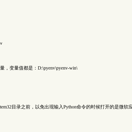
v
变量值都是：D:\pyenv\pyenv-win\
stem32目录之前，以免出现输入Python命令的时候打开的是微