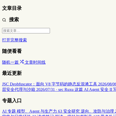
文章目录
搜索
打开完整搜索
随便看看
随机一篇
文章时间线
最近更新
JSC Deobfuscator：面向 V8 字节码的静态反混淆工具
2026/08/06
层安全代理与沙箱
2026/07/31 · sec
Ruxu 这篇 AI Agent 
专题入口
AI 专题
模型、Agent 与生产力
63
安全研究
逆向、攻防与治理