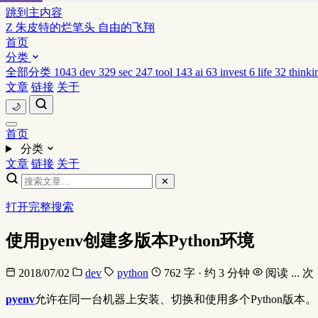
跳到主内容
Z
朱皮特的烂笔头
自由的飞翔
首页
分类
全部分类
1043
dev
329
sec
247
tool
143
ai
63
invest
6
life
32
thinki
文章
链接
关于
🌙
首页
分类
文章
链接
关于
✕
打开完整搜索
使用pyenv创建多版本Python环境
2018/07/02
dev
python
762 字 · 约 3 分钟
阅读
...
次
pyenv
允许在同一台机器上安装、切换和使用多个Python版本。