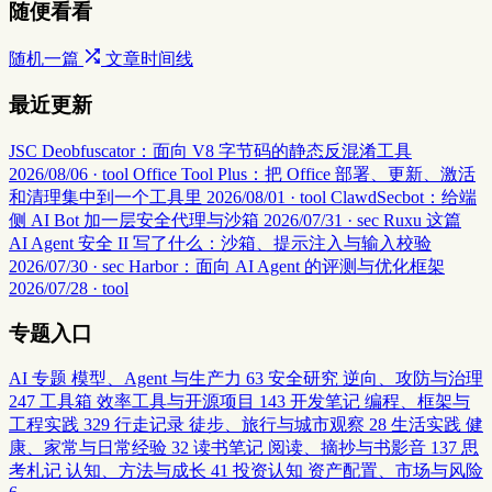
随便看看
随机一篇
文章时间线
最近更新
JSC Deobfuscator：面向 V8 字节码的静态反混淆工具
2026/08/06 · tool
Office Tool Plus：把 Office 部署、更新、激活
和清理集中到一个工具里
2026/08/01 · tool
ClawdSecbot：给端
侧 AI Bot 加一层安全代理与沙箱
2026/07/31 · sec
Ruxu 这篇
AI Agent 安全 II 写了什么：沙箱、提示注入与输入校验
2026/07/30 · sec
Harbor：面向 AI Agent 的评测与优化框架
2026/07/28 · tool
专题入口
AI 专题
模型、Agent 与生产力
63
安全研究
逆向、攻防与治理
247
工具箱
效率工具与开源项目
143
开发笔记
编程、框架与
工程实践
329
行走记录
徒步、旅行与城市观察
28
生活实践
健
康、家常与日常经验
32
读书笔记
阅读、摘抄与书影音
137
思
考札记
认知、方法与成长
41
投资认知
资产配置、市场与风险