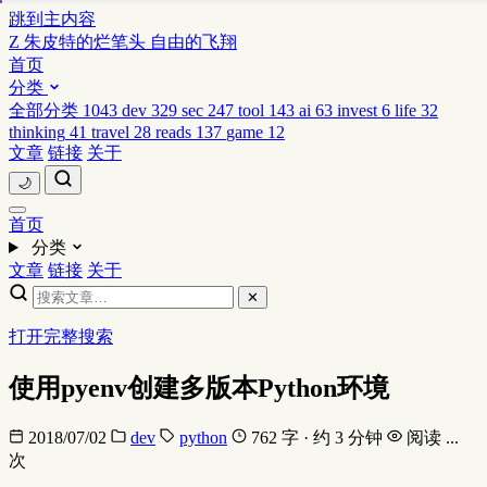
跳到主内容
Z
朱皮特的烂笔头
自由的飞翔
首页
分类
全部分类
1043
dev
329
sec
247
tool
143
ai
63
invest
6
life
32
thinking
41
travel
28
reads
137
game
12
文章
链接
关于
🌙
首页
分类
文章
链接
关于
✕
打开完整搜索
使用pyenv创建多版本Python环境
2018/07/02
dev
python
762 字 · 约 3 分钟
阅读
...
次