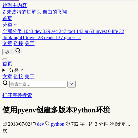
跳到主内容
Z
朱皮特的烂笔头
自由的飞翔
首页
分类
全部分类
1043
dev
329
sec
247
tool
143
ai
63
invest
6
life
32
thinking
41
travel
28
reads
137
game
12
文章
链接
关于
🌙
首页
分类
文章
链接
关于
✕
打开完整搜索
使用pyenv创建多版本Python环境
2018/07/02
dev
python
762 字 · 约 3 分钟
阅读
...
次