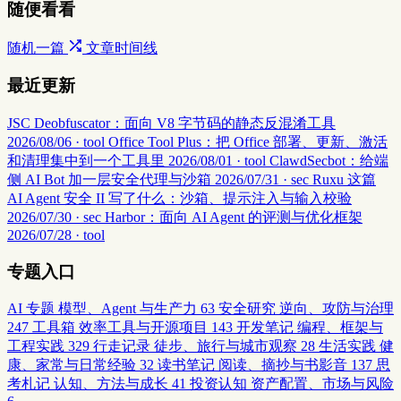
随便看看
随机一篇
文章时间线
最近更新
JSC Deobfuscator：面向 V8 字节码的静态反混淆工具
2026/08/06 · tool
Office Tool Plus：把 Office 部署、更新、激活
和清理集中到一个工具里
2026/08/01 · tool
ClawdSecbot：给端
侧 AI Bot 加一层安全代理与沙箱
2026/07/31 · sec
Ruxu 这篇
AI Agent 安全 II 写了什么：沙箱、提示注入与输入校验
2026/07/30 · sec
Harbor：面向 AI Agent 的评测与优化框架
2026/07/28 · tool
专题入口
AI 专题
模型、Agent 与生产力
63
安全研究
逆向、攻防与治理
247
工具箱
效率工具与开源项目
143
开发笔记
编程、框架与
工程实践
329
行走记录
徒步、旅行与城市观察
28
生活实践
健
康、家常与日常经验
32
读书笔记
阅读、摘抄与书影音
137
思
考札记
认知、方法与成长
41
投资认知
资产配置、市场与风险