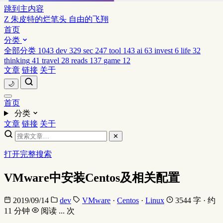
跳到主内容
Z
朱皮特的烂笔头
自由的飞翔
首页
分类
全部分类
1043
dev
329
sec
247
tool
143
ai
63
invest
6
life
32
thinking
41
travel
28
reads
137
game
12
文章
链接
关于
🌙
首页
分类
文章
链接
关于
✕
打开完整搜索
VMware中安装Centos及相关配置
2019/09/14
dev
VMware
·
Centos
·
Linux
3544 字 · 约
11 分钟
阅读
...
次