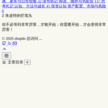
康、家常与日常经验
32
读书笔记
阅读、摘抄与书影音
137
思
考札记
认知、方法与成长
41
投资认知
资产配置、市场与风险
6
Z
朱皮特的烂笔头
你不必等到非常厉害，才敢开始；你需要开始，才会变得非常
厉害！
© 2026
zhupite
总访问
...
文章目录
✕