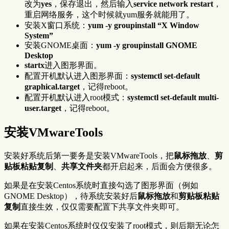
改为
yes
，保存退出，然后输入
service network restart
，
重启网络服务，这个时候就yum服务就能用了。
安装X窗口系统：
yum -y groupinstall “X Window
System”
安装GNOME桌面：
yum -y groupinstall GNOME
Desktop
startx
进入图形界面。
配置开机默认进入图形界面：
systemctl set-default
graphical.target
，记得reboot。
配置开机默认进入root模式：
systemctl set-default multi-
user.target
，记得reboot。
安装VMwareTools
安装好系统后第一要务是安装VMwareTools，把
鼠标拖放
、
剪
贴板粘贴复制
、
共享文件夹
都开启起来，后面会方便很多。
如果是在安装Centos系统时直接勾选了图形界面（例如
GNOME Desktop），待系统安装好后
鼠标拖放
和
剪贴板粘贴
复制
直接生效，仅仅需要配置下共享文件夹即可。
如果在安装Centos系统时仅仅安装了root模式，则后期无论怎