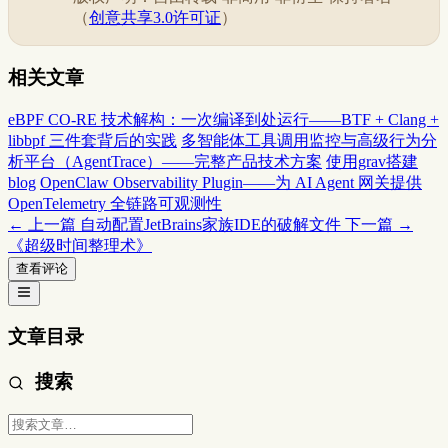
（
创意共享3.0许可证
）
相关文章
eBPF CO-RE 技术解构：一次编译到处运行——BTF + Clang +
libbpf 三件套背后的实践
多智能体工具调用监控与高级行为分
析平台（AgentTrace）——完整产品技术方案
使用grav搭建
blog
OpenClaw Observability Plugin——为 AI Agent 网关提供
OpenTelemetry 全链路可观测性
← 上一篇
自动配置JetBrains家族IDE的破解文件
下一篇 →
《超级时间整理术》
查看评论
文章目录
搜索