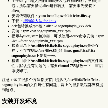
由于sougou输入法的Linux安装包只有deb的，没有rpm
包，所以需要借助alien进行转换，需要事先安装下
alien。
安装依赖软件：
yum install qtwebkit fcitx-libs -y
下载：
搜狗输入法 for linux
deb包转换成rpm包：alien -r sogoupinyin_xxx.deb
安装：rpm -ivh sogoupinyin_xxx.rpm
提示与filesystem包冲突，可以使用–force命令安装：rpm
-ivh –force sogoupinyin_xxx.rpm
检查目录下
/usr/lib64/fcitx/fcitx-sogoupinyin.so
是否存
在，不存在则从
/usr/lib/x86_64-linux-gnu/fcitx/fcitx-
sogoupinyin.so
下复制一份。
检查目录下
/usr/lib64/fcitx/fcitx-sogoupinyin.so
的文件属
性，默认是有问题的，需要
chmod 755
修改一下，重启
系统即可。
注意：试了很多个方法都没有用是因为
/usr/lib64/fcitx/fcitx-
sogoupinyin.so
的文件属性有问题，网上的很多教程都没有提
到这点。
安装开发环境