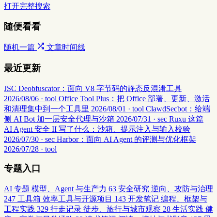
打开完整搜索
随便看看
随机一篇
文章时间线
最近更新
JSC Deobfuscator：面向 V8 字节码的静态反混淆工具
2026/08/06 · tool
Office Tool Plus：把 Office 部署、更新、激活
和清理集中到一个工具里
2026/08/01 · tool
ClawdSecbot：给端
侧 AI Bot 加一层安全代理与沙箱
2026/07/31 · sec
Ruxu 这篇
AI Agent 安全 II 写了什么：沙箱、提示注入与输入校验
2026/07/30 · sec
Harbor：面向 AI Agent 的评测与优化框架
2026/07/28 · tool
专题入口
AI 专题
模型、Agent 与生产力
63
安全研究
逆向、攻防与治理
247
工具箱
效率工具与开源项目
143
开发笔记
编程、框架与
工程实践
329
行走记录
徒步、旅行与城市观察
28
生活实践
健