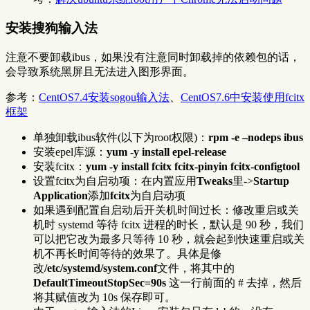
安装搜狗输入法
注意不要卸载ibus，如果没有注意同时卸载掉的依赖包的话，
会导致系统黑屏且无法进入图形界面。
参考：
CentOS7.4安装sogou输入法
、
CentOS7.6中安装使用fcitx
框架
单独卸载ibus软件(以下为root权限)：
rpm -e –nodeps ibus
安装epel库源：
yum -y install epel-release
安装fcitx：
yum -y install fcitx fcitx-pinyin fcitx-configtool
设置fcitx为自启动项：在内置应用
Tweaks
里->
Startup
Application
添加
fcitx
为自启动项
如果遇到配置自启动后开关机时间过长：修改重启或关
机时 systemd 等待 fcitx 进程的时长，默认是 90 秒，我们
可以把它改为最多只等待 10 秒，就会起到快速重启或关
机不再长时间等待的效果了。具体是修
改
/etc/systemd/system.conf
文件，将其中的
DefaultTimeoutStopSec=90s
这一行前面的 # 去掉，然后
将其赋值改为 10s 保存即可。