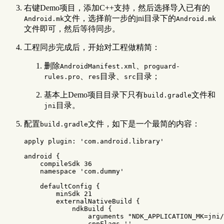
右键Demo项目，添加C++支持，然后选择导入已有的
文件，选择前一步的jni目录下的
Android.mk
Android.mk
文件即可，然后等待同步。
工程同步完成后，开始对工程做精简：
删除
、
AndroidManifest.xml
proguard-
、
目录、
目录；
rules.pro
res
src
基本上Demo项目目录下只有
文件和
build.gradle
目录。
jni
配置
文件，如下是一个最简的内容：
build.gradle
apply
plugin:
'com.android.library'
android
{
compileSdk
36
namespace
'com.dummy'
defaultConfig
{
minSdk
21
externalNativeBuild
{
ndkBuild
{
arguments
"NDK_APPLICATION_MK=jni/
cppFlags
''