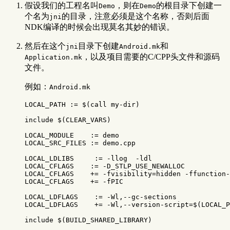
假设我们的工程名叫
，则在
的根目录下创建一
Demo
Demo
个名为
的目录，注意必须是这个名称，否则后面
jni
NDK编译的时候会出现莫名其妙的错误。
然后在这个
目录下创建
和
jni
Android.mk
，以及项目需要的C/CPP头文件和源码
Application.mk
文件。
例如：
Android.mk
LOCAL_PATH
:=
$(
call
 my-dir
)
include
 $(CLEAR_VARS)
LOCAL_MODULE
:=
LOCAL_SRC_FILES
:=
 demo.cpp

LOCAL_LDLIBS
:=
-llog
-ldl
LOCAL_CFLAGS
:=
-D_STLP_USE_NEWALLOC
LOCAL_CFLAGS
+=
-fvisibility
=
hidden 
-ffunction-
LOCAL_CFLAGS
+=
-fPIC
LOCAL_LDFLAGS
:=
-Wl
LOCAL_LDFLAGS
+=
-Wl
,--version-script
=
$(LOCAL_P
include
 $(BUILD_SHARED_LIBRARY)