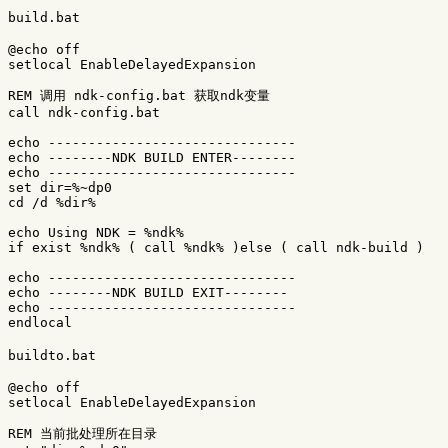
build.bat
@echo 
off
setlocal
EnableDelayedExpansion
REM 调用 ndk-config.bat 获取ndk变量
call
ndk
-config
.bat

echo
-------------------------------
echo
------
--NDK 
BUILD
ENTER
--------
echo
-------------------------------
set
dir
=
%~dp0
cd
/d 
%dir%
echo
Using
NDK
=
%ndk%
if
exist
%ndk%
(
call
%ndk%
)
else
(
call
ndk
-build 
)
echo
-------------------------------
echo
------
--NDK 
BUILD
EXIT
--------
echo
-------------------------------
endlocal
buildto.bat
@echo 
off
setlocal
EnableDelayedExpansion
REM 当前批处理所在目录