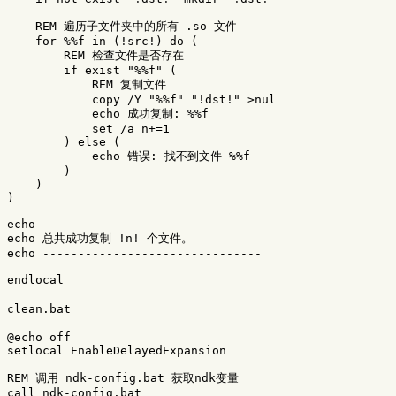
REM 遍历子文件夹中的所有 .so 文件
for
%%f
in
(
!src!
)
do
(
REM 检查文件是否存在
if
exist
"
%%f
"
(
REM 复制文件
copy
/Y 
"
%%f
"
"
!dst!
"
>
nul
echo
 成功复制: 
%%f
set
/a 
n
+=
1
)
else
(
echo
 错误: 找不到文件 
%%f
)
)
)
echo
-------------------------------
echo
 总共成功复制 
!n!
echo
-------------------------------
endlocal
clean.bat
@echo 
off
setlocal
EnableDelayedExpansion
REM 调用 ndk-config.bat 获取ndk变量
call
ndk
-config
.bat
