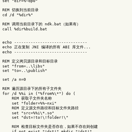
set
"dir=
%~dp0
"
REM 切换到当前目录
cd
/d 
"
%dir%
"
REM 调用当前目录下的 ndk.bat（如果有）
call
%dir%
build
.bat

echo
-------------------------------
echo
 正在复制 
JNI
 编译的所有 
ABI
echo
-------------------------------
REM 定义拷贝源目录和目标目录
set
"from=..\libs"
set
"to=..\publish"
set
/a 
n
=
0
REM 遍历源目录下的所有子文件夹
for
/d 
%%i
in
(
"
%from%
\*"
)
do
(
REM 获取子文件夹名称
set
"folder=
%%~nxi
"
REM 定义源文件路径和目标文件夹路径
set
"src=
%%i
\*.so"
set
"dst=
!to!
\
!folder!
\"
REM 检查目标文件夹是否存在，如果不存在则创建
if
not
exist
"
!dst!
"
mkdir
"
!dst!
"