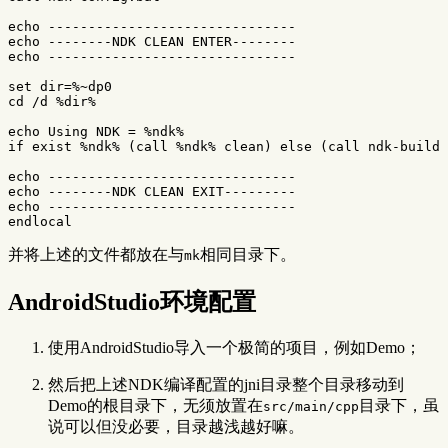
echo
-------------------------------
echo
------
--NDK 
CLEAN
ENTER
--------
echo
-------------------------------
set
dir
=
%~dp0
cd
/d 
%dir%
echo
Using
NDK
=
%ndk%
if
exist
%ndk%
(
call
%ndk%
clean
)
else
(
call
ndk
-build 
echo
-------------------------------
echo
------
--NDK 
CLEAN
EXIT
---------
echo
-------------------------------
endlocal
并将上述的文件都放在与
相同目录下。
mk
AndroidStudio环境配置
使用AndroidStudio导入一个极简的项目，例如Demo；
然后把上述NDK编译配置的jni目录整个目录移动到
Demo的根目录下，无须放置在
目录下，虽
src/main/cpp
说可以但没必要，目录越浅越好嘛。