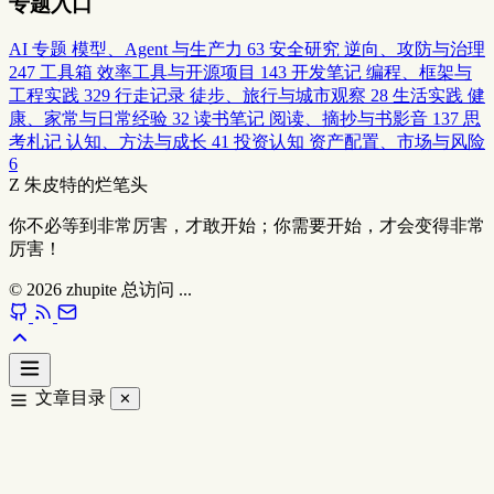
专题入口
AI 专题
模型、Agent 与生产力
63
安全研究
逆向、攻防与治理
247
工具箱
效率工具与开源项目
143
开发笔记
编程、框架与
工程实践
329
行走记录
徒步、旅行与城市观察
28
生活实践
健
康、家常与日常经验
32
读书笔记
阅读、摘抄与书影音
137
思
考札记
认知、方法与成长
41
投资认知
资产配置、市场与风险
6
Z
朱皮特的烂笔头
你不必等到非常厉害，才敢开始；你需要开始，才会变得非常
厉害！
© 2026
zhupite
总访问
...
文章目录
✕