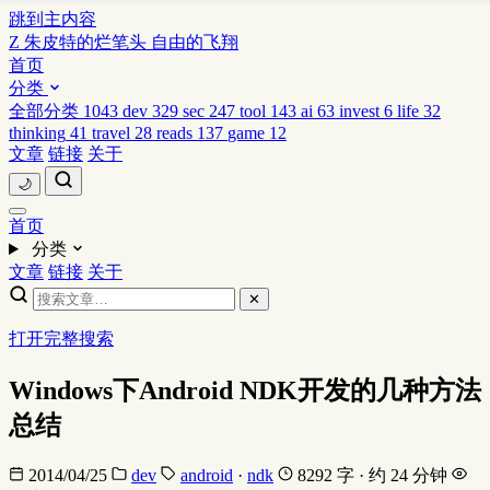
跳到主内容
Z
朱皮特的烂笔头
自由的飞翔
首页
分类
全部分类
1043
dev
329
sec
247
tool
143
ai
63
invest
6
life
32
thinking
41
travel
28
reads
137
game
12
文章
链接
关于
🌙
首页
分类
文章
链接
关于
✕
打开完整搜索
Windows下Android NDK开发的几种方法
总结
2014/04/25
dev
android
·
ndk
8292 字 · 约 24 分钟