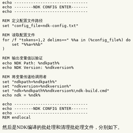
echo
-------------------------------
echo
------
--NDK 
CONFIG
ENTER
-------
echo
-------------------------------
REM 定义配置文件路径
set
"config_file=ndk-config.txt"
REM 读取配置文件
for
/f 
"tokens=1,2 delims=="
%%a
in
(
%config_file%
)
do
set
"
%%a
=
%%b
"
)
REM 输出变量值以验证
echo
NDK
Path
: 
%ndkpath%
echo
NDK
Version
: 
%ndkversion%
REM 将变量传递给调用者
set
"ndkpath=
%ndkpath%
"
set
"ndkversion=
%ndkversion%
"
set
"ndk=
%ndkpath%%
ndkversion
%
\ndk-build.cmd"
echo
ndk
=
%ndk%
echo
-------------------------------
echo
------
--NDK 
CONFIG
ENTER
-------
echo
-------------------------------
REM endlocal
然后是NDK编译的批处理和清理批处理文件，分别如下。