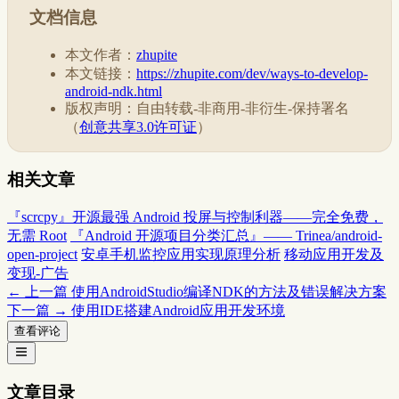
文档信息
本文作者：
zhupite
本文链接：
https://zhupite.com/dev/ways-to-develop-
android-ndk.html
版权声明：自由转载-非商用-非衍生-保持署名
（
创意共享3.0许可证
）
相关文章
『scrcpy』开源最强 Android 投屏与控制利器——完全免费，
无需 Root
『Android 开源项目分类汇总』—— Trinea/android-
open-project
安卓手机监控应用实现原理分析
移动应用开发及
变现-广告
← 上一篇
使用AndroidStudio编译NDK的方法及错误解决方案
下一篇 →
使用IDE搭建Android应用开发环境
查看评论
文章目录