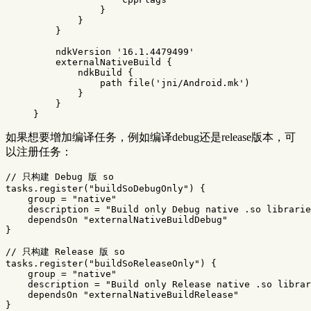
}
}
}
ndkVersion
'16.1.4479499'
externalNativeBuild
{
ndkBuild
{
path
file
(
'jni/Android.mk'
)
}
}
}
如果想要增加编译任务，例如编译debug还是release版本，可
以注册任务：
// 只构建 Debug 版 so
tasks
.
register
(
"buildSoDebugOnly"
)
{
group
=
"native"
description
=
"Build only Debug native .so librarie
dependsOn
"externalNativeBuildDebug"
}
// 只构建 Release 版 so
tasks
.
register
(
"buildSoReleaseOnly"
)
{
group
=
"native"
description
=
"Build only Release native .so librar
dependsOn
"externalNativeBuildRelease"
}