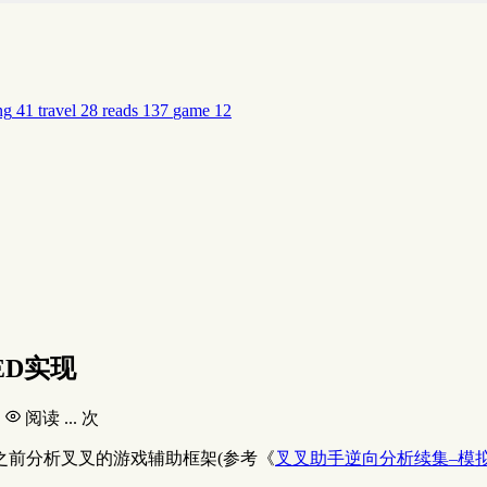
ng
41
travel
28
reads
137
game
12
ED实现
钟
阅读
...
次
之前分析叉叉的游戏辅助框架(参考《
叉叉助手逆向分析续集–模