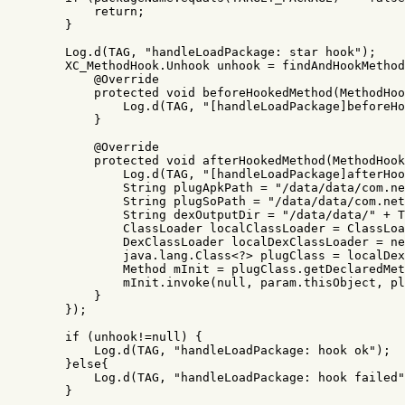
return
;
}
Log
.
d
(
TAG
,
"handleLoadPackage: star hook"
);
XC_MethodHook
.
Unhook
unhook
=
findAndHookMethod
@Override
protected
void
beforeHookedMethod
(
MethodHoo
Log
.
d
(
TAG
,
"[handleLoadPackage]beforeHo
}
@Override
protected
void
afterHookedMethod
(
MethodHook
Log
.
d
(
TAG
,
"[handleLoadPackage]afterHoo
String
plugApkPath
=
"/data/data/com.ne
String
plugSoPath
=
"/data/data/com.net
String
dexOutputDir
=
"/data/data/"
+
T
ClassLoader
localClassLoader
=
ClassLoa
DexClassLoader
localDexClassLoader
=
ne
java
.
lang
.
Class
<?>
plugClass
=
localDex
Method
mInit
=
plugClass
.
getDeclaredMet
mInit
.
invoke
(
null
,
param
.
thisObject
,
pl
}
});
if
(
unhook
!=
null
)
{
Log
.
d
(
TAG
,
"handleLoadPackage: hook ok"
);
}
else
{
Log
.
d
(
TAG
,
"handleLoadPackage: hook failed"
}