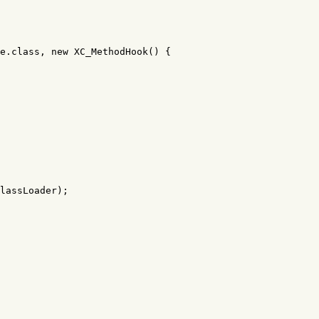
e
.
class
,
new
XC_MethodHook
()
{
lassLoader
);