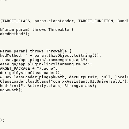
(
TARGET_CLASS
,
param
.
classLoader
,
TARGET_FUNCTION
,
Bundl
kParam
param
)
throws
Throwable
{
okedMethod"
);
Param
param
)
throws
Throwable
{
kedMethod: "
+
param
.
thisObject
.
toString
());
tease.ga/app_plugin/lianmengplug.apk"
;
ease.ga/app_plugin/libxxlianmeng_mm.so"
;
ARGET_PACKAGE
+
"/cache"
;
der
.
getSystemClassLoader
();
w
DexClassLoader
(
plugApkPath
,
dexOutputDir
,
null
,
localC
ClassLoader
.
loadClass
(
"com.xxAssistant.UI.UniversalUI"
);
hod
(
"init"
,
Activity
.
class
,
String
.
class
);
ugSoPath
);
);