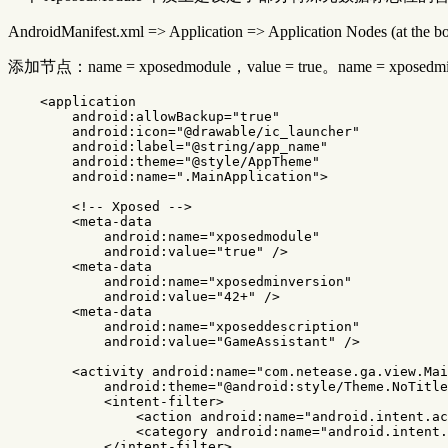
AndroidManifest.xml => Application => Application Nodes (at the 
添加节点：name = xposedmodule，value = true。name = xposedminiv
<application
android:allowBackup=
"true"
android:icon=
"@drawable/ic_launcher"
android:label=
"@string/app_name"
android:theme=
"@style/AppTheme"
android:name=
".MainApplication"
>
<!-- Xposed -->
<meta-data
android:name=
"xposedmodule"
android:value=
"true"
/>
<meta-data
android:name=
"xposedminversion"
android:value=
"42+"
/>
<meta-data
android:name=
"xposeddescription"
android:value=
"GameAssistant"
/>
<activity
android:name=
"com.netease.ga.view.Mai
android:theme=
"@android:style/Theme.NoTitle
<intent-filter>
<action
android:name=
"android.intent.ac
<category
android:name=
"android.intent.
</intent-filter>