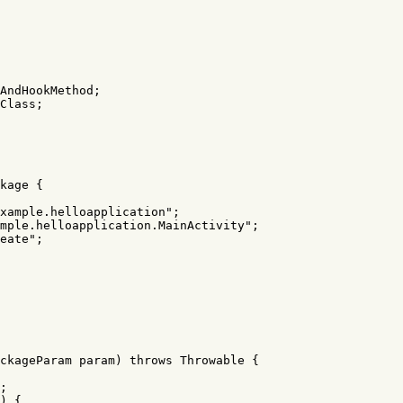
AndHookMethod
;
Class
;
kage
{
xample.helloapplication"
;
mple.helloapplication.MainActivity"
;
eate"
;
ckageParam
param
)
throws
Throwable
{
;
)
{