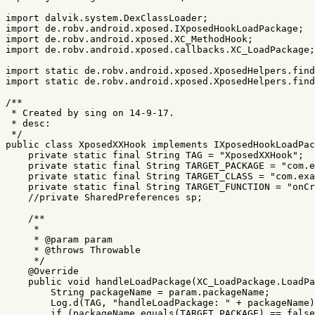
import
dalvik.system.DexClassLoader
;
import
de.robv.android.xposed.IXposedHookLoadPackage
;
import
de.robv.android.xposed.XC_MethodHook
;
import
de.robv.android.xposed.callbacks.XC_LoadPackage
;
import
static
de
.
robv
.
android
.
xposed
.
XposedHelpers
.
find
import
static
de
.
robv
.
android
.
xposed
.
XposedHelpers
.
find
/**

 * Created by sing on 14-9-17.

 * desc:

 */
public
class
XposedXXHook
implements
IXposedHookLoadPac
private
static
final
String
TAG
=
"XposedXXHook"
;
private
static
final
String
TARGET_PACKAGE
=
"com.e
private
static
final
String
TARGET_CLASS
=
"com.exa
private
static
final
String
TARGET_FUNCTION
=
"onCr
//private SharedPreferences sp;
/**

     *

     * @param param

     * @throws Throwable

     */
@Override
public
void
handleLoadPackage
(
XC_LoadPackage
.
LoadPa
String
packageName
=
param
.
packageName
;
Log
.
d
(
TAG
,
"handleLoadPackage: "
+
packageName
)
if
(
packageName
.
equals
(
TARGET_PACKAGE
)
==
false