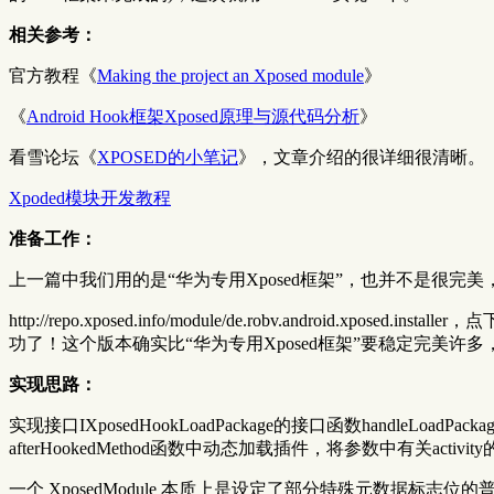
相关参考：
官方教程《
Making the project an Xposed module
》
《
Android Hook框架Xposed原理与源代码分析
》
看雪论坛《
XPOSED的小笔记
》，文章介绍的很详细很清晰。
Xpoded模块开发教程
准备工作：
上一篇中我们用的是“华为专用Xposed框架”，也并不是很
http://repo.xposed.info/module/de.robv.androi
功了！这个版本确实比“华为专用Xposed框架”要稳定完美许多，
实现思路：
实现接口IXposedHookLoadPackage的接口函数handleLoa
afterHookedMethod函数中动态加载插件，将参数中有关activ
一个 XposedModule 本质上是设定了部分特殊元数据标志位的普通应