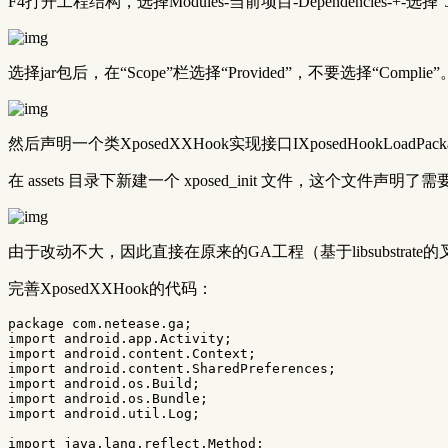
F4打开工程结构，选择Modules-当前项目-Dependencies-+-选择“Jar or
选择jar包后，在“Scope”栏选择“Provided”，不要选择“Complie”
然后声明一个类XposedXXHook实现接口IXposedHookLoadPack
在 assets 目录下新建一个 xposed_init 文件，这个文件声明了需要加载到 X
由于改动不大，因此直接在原来的GA工程（基于libsubstrat
完善XposedXXHook的代码：
package
com.netease.ga
;
import
android.app.Activity
;
import
android.content.Context
;
import
android.content.SharedPreferences
;
import
android.os.Build
;
import
android.os.Bundle
;
import
android.util.Log
;
import
java.lang.reflect.Method
;