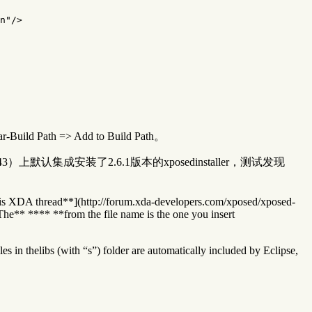
n"
/>
 => Add to Build Path。
143）上默认集成安装了2.6.1版本的xposedinstaller，测试发现
*this XDA thread**](http://forum.xda-developers.com/xposed/xposed-
 The** **
** **from the file name is the one you insert
s in thelibs (with “s”) folder are automatically included by Eclipse,