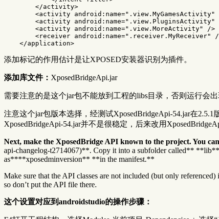
</activity>
<activity
android:name=
".view.MyGamesActivity"
<activity
android:name=
".view.PluginsActivity"
<activity
android:name=
".view.MoreActivity"
/>
<receiver
android:name=
".receiver.MyReceiver"
/
</application>
添加标记的作用估计是让XPOSED安装器识别为插件。
添加库文件：
XposedBridgeApi.jar
需要注意的是这个jar包不能放到工程的libs目录，否则运行会出现异常。最好是
注意这个jar包版本选择，经测试XposedBridgeApi-54.jar在2.5
XposedBridgeApi-54.jar并不是很稳定，后来改用XposedBridgeA
Next, make the XposedBridge API known to the project. You ca
api-changelog-t2714067)**. Copy it into a subfolder called** **lib**
as****xposedminversion** **in the manifest.**
Make sure that the API classes are not included (but only referenced) 
so don’t put the API file there.
这个设置对应到androidstudio的操作步骤：