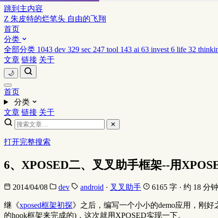
跳到主内容
Z
朱皮特的烂笔头
自由的飞翔
首页
分类
全部分类
1043
dev
329
sec
247
tool
143
ai
63
invest
6
life
32
thinki
文章
链接
关于
🌙
首页
分类
文章
链接
关于
✕
打开完整搜索
6、XPOSED二、叉叉助手框架--用XPOS
2014/04/08
dev
android
·
叉叉助手
6165 字 · 约 18 分
继《
xposed框架初探
》之后，编写一个小小的demo应用，刚好
的hook框架来完成的)，这次就用XPOSED实现一下。