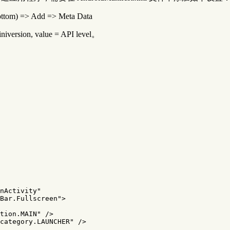
bottom) => Add => Meta Data
ersion, value = API level。
nActivity"
Bar.Fullscreen"
>
tion.MAIN"
/>
category.LAUNCHER"
/>