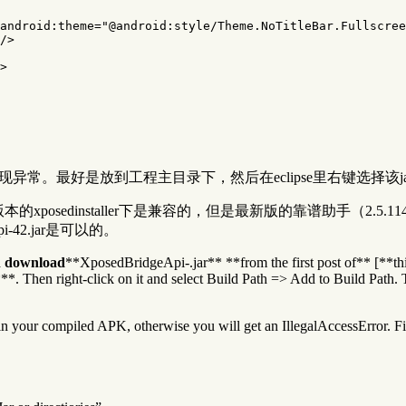
android:theme=
"@android:style/Theme.NoTitleBar.Fullscree
/>
>
放到工程主目录下，然后在eclipse里右键选择该jar-Build Path
.1版本的xposedinstaller下是兼容的，但是最新版的靠谱助手（2.5.1
pi-42.jar是可以的。
n download
**XposedBridgeApi-
.jar** **from the first post of** [*
**. Then right-click on it and select Build Path => Add to Build Path.
in your compiled APK, otherwise you will get an IllegalAccessError. File