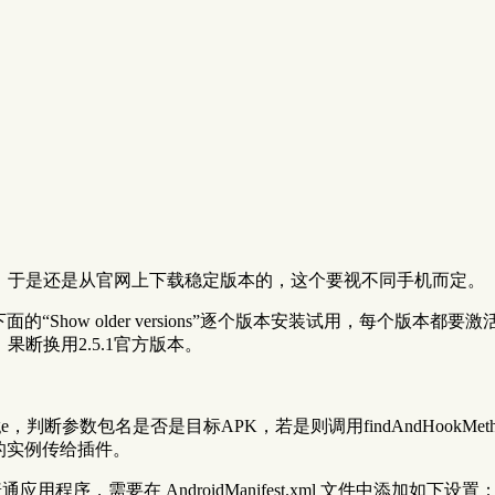
完美，于是还是从官网上下载稳定版本的，这个要视不同手机而定。
d.xposed.installer，点下面的“Show older versions”逐个
果断换用2.5.1官方版本。
dPackage，判断参数包名是否是目标APK，若是则调用findAndHook
ity的实例传给插件。
用程序，需要在 AndroidManifest.xml 文件中添加如下设置