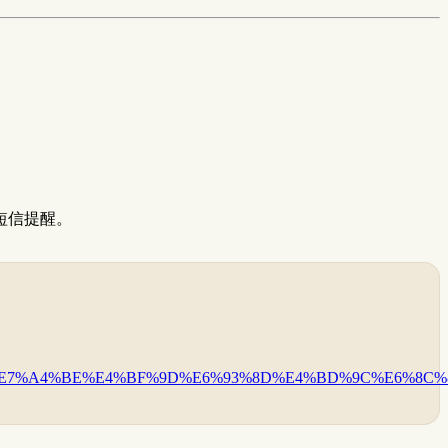
短信提醒。
%91%E7%A4%BE%E4%BF%9D%E6%93%8D%E4%BD%9C%E6%8C%8