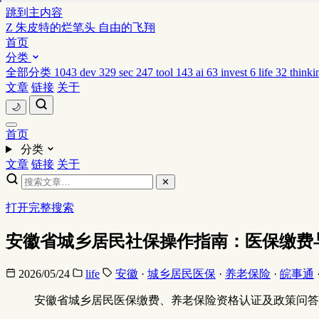
跳到主内容
Z
朱皮特的烂笔头
自由的飞翔
首页
分类
全部分类
1043
dev
329
sec
247
tool
143
ai
63
invest
6
life
32
thinki
文章
链接
关于
🌙
首页
分类
文章
链接
关于
✕
打开完整搜索
安徽省城乡居民社保操作指南：医保缴费
2026/05/24
life
安徽
·
城乡居民医保
·
养老保险
·
皖事通
安徽省城乡居民医保缴费、养老保险资格认证及政策问答全指