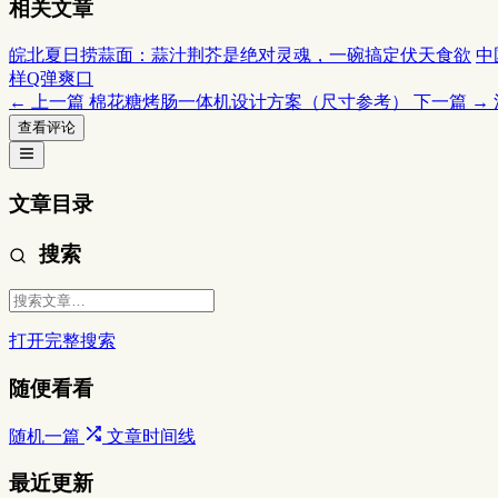
相关文章
皖北夏日捞蒜面：蒜汁荆芥是绝对灵魂，一碗搞定伏天食欲
中
样Q弹爽口
← 上一篇
棉花糖烤肠一体机设计方案（尺寸参考）
下一篇 →
查看评论
文章目录
搜索
打开完整搜索
随便看看
随机一篇
文章时间线
最近更新