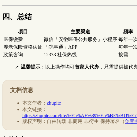
四、总结
项目
主要渠道
频率
医保缴费
微信「安徽医保公共服务」小程序
每年一
养老保险资格认证
「皖事通」APP
每年一
政策咨询
12333 社保热线
按需
📌
温馨提示
：以上操作均可
替家人代办
，只需提供被代
文档信息
本文作者：
zhupite
本文链接：
https://zhupite.com/life/%E5%AE%89%E5%B
版权声明：自由转载-非商用-非衍生-保持署名（
创意共