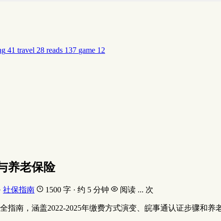
ng
41
travel
28
reads
137
game
12
与养老保险
·
社保指南
1500 字 · 约 5 分钟
阅读
...
次
南，涵盖2022-2025年缴费方式演变、皖事通认证步骤和养