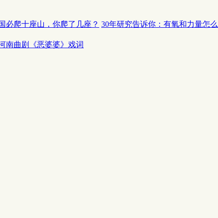
国必爬十座山，你爬了几座？
30年研究告诉你：有氧和力量怎
河南曲剧《恶婆婆》戏词