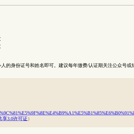
次
次
办人的身份证号和姓名即可。建议每年缴费/认证期关注公众号或
E%BD%E7%9C%81%E5%9F%8E%E4%B9%A1%E5%B1%85%E6%B0
享3.0许可证
）